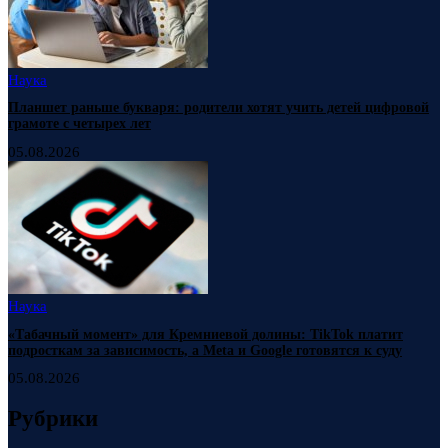
Наука
Планшет раньше букваря: родители хотят учить детей цифровой
грамоте с четырех лет
05.08.2026
Наука
«Табачный момент» для Кремниевой долины: TikTok платит
подросткам за зависимость, а Meta и Google готовятся к суду
05.08.2026
Рубрики