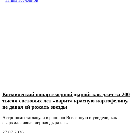
Тайны вселенной
Космический повар с черной дырой: как джет за 200
тысяч световых лет «варит» красную картофелину,
не давая ей рожать звезды
Астрономы заглянули в раннюю Вселенную и увидели, как
сверхмассивная черная дыра из...
27.07.2026