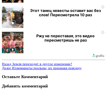
i
Этот танец невесты оставит вас без
слов! Пересмотрела 10 раз
i
Ржу не переставая, это видео
пересмотришь не раз
Назад
Земля переходит в другое измерение?
Далее
Иллюминаты реальны, их признаки повсюду
Оставьте Комментарий
Добавить комментарий