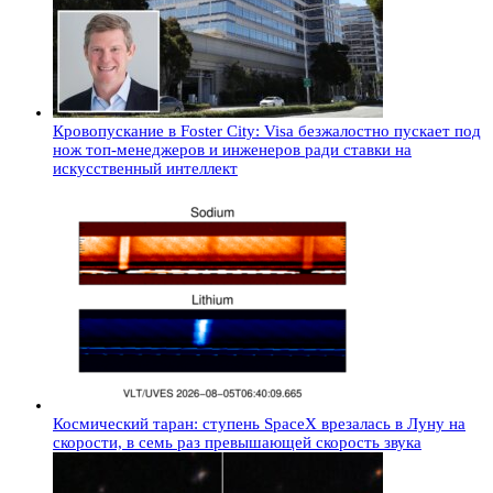
Кровопускание в Foster City: Visa безжалостно пускает под
нож топ-менеджеров и инженеров ради ставки на
искусственный интеллект
Космический таран: ступень SpaceX врезалась в Луну на
скорости, в семь раз превышающей скорость звука