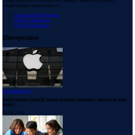
Тайны прошлого, загадки настоящего, версии будущего.
Энциклопедия непознанного.
Telegram
88k
Followers
RSS
23k
Followers
VK
23k
Followers
Интересное
Наука
Новости
Apple против OpenAI: битва титанов началась с письма не тому
азиату
05.08.2026