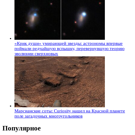
«Крик души» умирающей звезды: астрономы впервые
поймали редчайшую вспышку, перевернувшую теорию
эволюции сверхновых
Марсианские соты: Curiosity нашел на Красной планете
поле загадочных многоугольников
Популярное