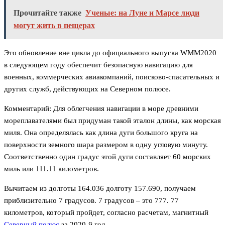
Прочитайте также
Ученые: на Луне и Марсе люди
могут жить в пещерах
Это обновление вне цикла до официального выпуска WMM2020
в следующем году обеспечит безопасную навигацию для
военных, коммерческих авиакомпаний, поисково-спасательных и
других служб, действующих на Северном полюсе.
Комментарий: Для облегчения навигации в море древними
мореплавателями был придуман такой эталон длины, как морская
миля. Она определялась как длина дуги большого круга на
поверхности земного шара размером в одну угловую минуту.
Соответственно один градус этой дуги составляет 60 морских
миль или 111.11 километров.
Вычитаем из долготы 164.036 долготу 157.690, получаем
приблизительно 7 градусов. 7 градусов – это 777. 77
километров, который пройдет, согласно расчетам, магнитный
Северный полюс
за 2020-й год.