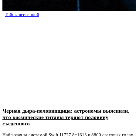
Тайны вселенной
Черная дыра-половинщица: астрономы выяснили,
что космические титаны теряют половину
съеденного
Наблюдая за системой Swift J1727.8−1613 в 8800 световых годах