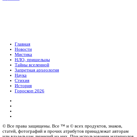
Главная
Новости
Мистика
НЛО, пришельцы
Тайны вселенной
Запретная археология
Наука
Стихия
История
Гороскоп 2026
© Все права защищены. Все ™ и © всех продуктов, знаков,
статей, фотографий и прочих атрибутов принадлежат авторам
или владельцам лицензий на них. При использовании материалов