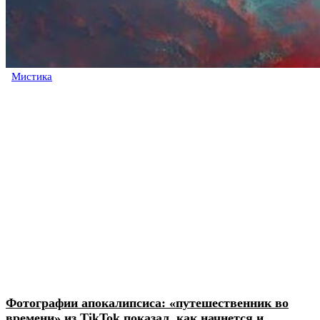
Мистика
Фотографии апокалипсиса: «путешественник во
времени» из TikTok показал, как начнется и