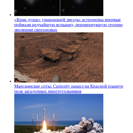
«Крик души» умирающей звезды: астрономы впервые
поймали редчайшую вспышку, перевернувшую теорию
эволюции сверхновых
Марсианские соты: Curiosity нашел на Красной планете
поле загадочных многоугольников