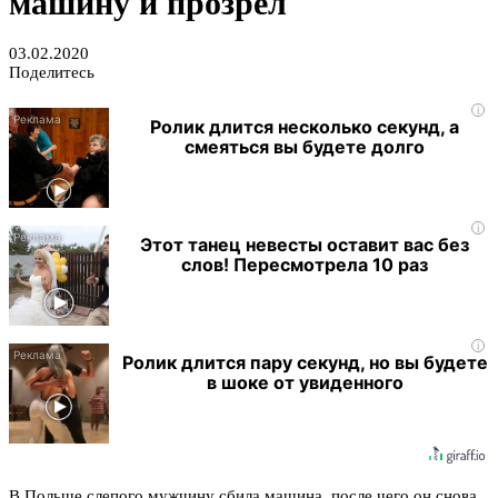
машину и прозрел
03.02.2020
Поделитесь
i
Ролик длится несколько секунд, а
смеяться вы будете долго
i
Этот танец невесты оставит вас без
слов! Пересмотрела 10 раз
i
Ролик длится пару секунд, но вы будете
в шоке от увиденного
В Польше слепого мужчину сбила машина, после чего он снова