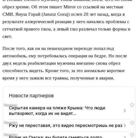
обрел зрение. Об этом пишет Mirror со ссылкой на местные
СМИ. Януш Горай (Janusz Goraj) ослеп 20 лет назад, когда в
результате аллергической реакции у него начались проблемы с
сетчаткой правого глаза, а левый глаз различал только формы и
свет.
После того, как он на пешеходном переходе попал под
автомобиль, ему потребовалась операция на бедре. Но после
двух недель реабилитации мужчина внезапно снова обрел
способность видеть. Кроме того, за это аномально короткое
время у него зажили все травмы, полученные в аварии.
Новости партнеров
i
Скрытая камера на пляже Крыма: Что люди
вытворяют, когда их не видят...
i
Ржу не переставая, это видео пересмотришь не раз
i
Ролик из Омска: вы будете смеяться долго