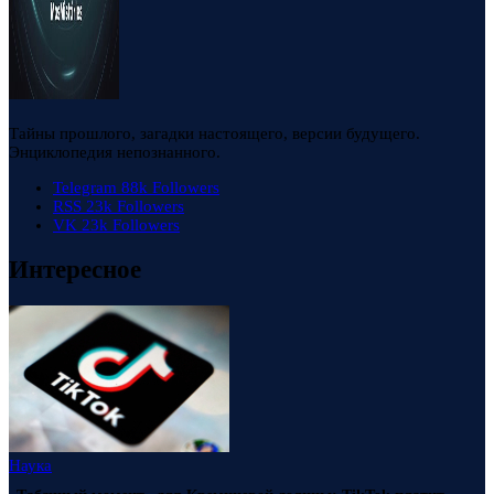
Тайны прошлого, загадки настоящего, версии будущего.
Энциклопедия непознанного.
Telegram
88k
Followers
RSS
23k
Followers
VK
23k
Followers
Интересное
Наука