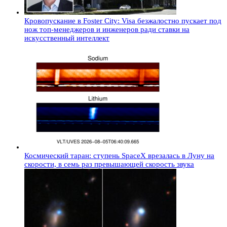
Кровопускание в Foster City: Visa безжалостно пускает под
нож топ-менеджеров и инженеров ради ставки на
искусственный интеллект
Космический таран: ступень SpaceX врезалась в Луну на
скорости, в семь раз превышающей скорость звука