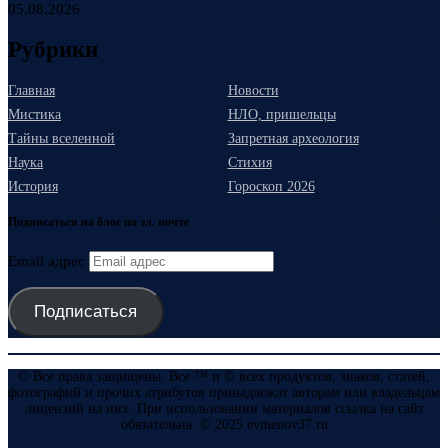
05.08.2026
Рубрики
Главная
Новости
Мистика
НЛО, пришельцы
Тайны вселенной
Запретная археология
Наука
Стихия
История
Гороскоп 2026
Подписаться на блог по эл. почте
Email адрес
Подписаться
© Все права защищены. Все ™ и © всех продуктов, знаков, статей,
фотографий и прочих атрибутов принадлежат авторам или владельцам
лицензий на них. При использовании материалов ссылка на сайт
обязательна. © 2025 evmenov37.ru