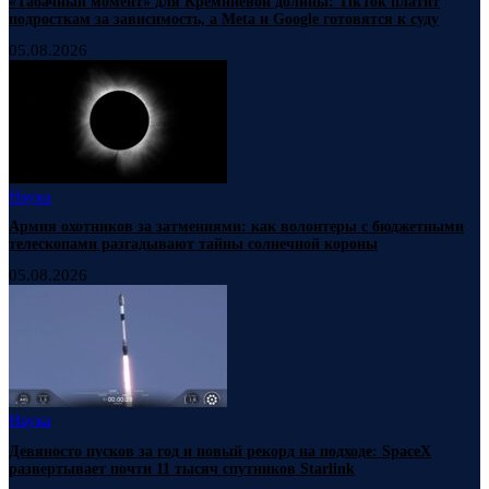
«Табачный момент» для Кремниевой долины: TikTok платит
подросткам за зависимость, а Meta и Google готовятся к суду
05.08.2026
Наука
Армия охотников за затмениями: как волонтеры с бюджетными
телескопами разгадывают тайны солнечной короны
05.08.2026
Наука
Девяносто пусков за год и новый рекорд на подходе: SpaceX
развертывает почти 11 тысяч спутников Starlink