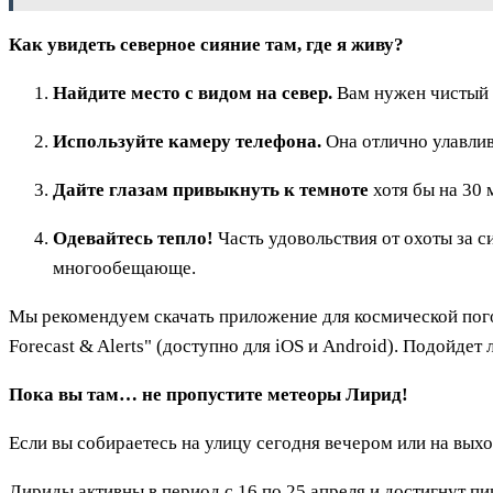
Как увидеть северное сияние там, где я живу?
Найдите место с видом на север.
Вам нужен чистый г
Используйте камеру телефона.
Она отлично улавлив
Дайте глазам привыкнуть к темноте
хотя бы на 30 
Одевайтесь тепло!
Часть удовольствия от охоты за с
многообещающе.
Мы рекомендуем скачать приложение для космической пого
Forecast & Alerts" (доступно для iOS и Android). Подойде
Пока вы там… не пропустите метеоры Лирид!
Если вы собираетесь на улицу сегодня вечером или на вых
Лириды активны в период с 16 по 25 апреля и достигнут пи