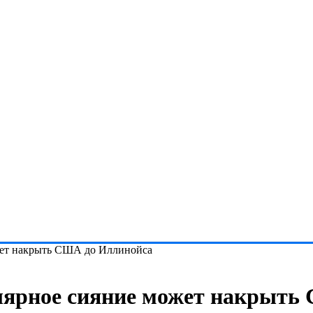
жет накрыть США до Иллинойса
олярное сияние может накрыть