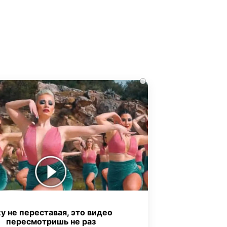
i
у не переставая, это видео
пересмотришь не раз