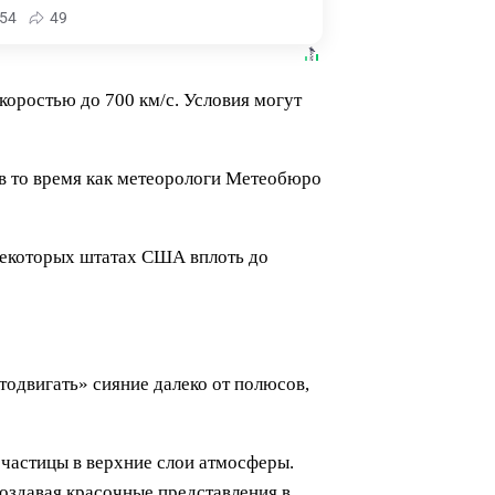
54
49
коростью до 700 км/с. Условия могут
в то время как метеорологи Метеобюро
 некоторых штатах США вплоть до
тодвигать» сияние далеко от полюсов,
 частицы в верхние слои атмосферы.
 создавая красочные представления в