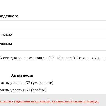
увиденного
еписках
душным
 сегодня вечером и завтра (17–18 апреля). Согласно 3-дне
Активность
ожны условия G2 (умеренные)
ожны условия G1 (слабые)
ельств существования новой, неизвестной силы природы