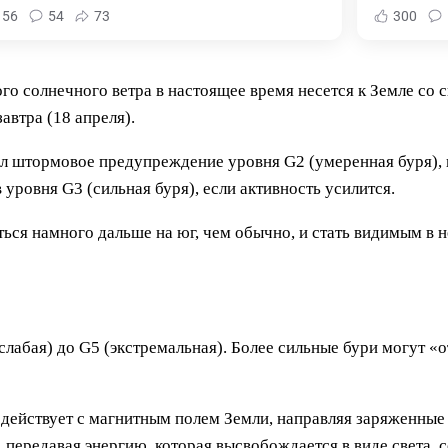
156
54
73
300
о солнечного ветра в настоящее время несется к Земле со с
автра (18 апреля).
 штормовое предупреждение уровня G2 (умеренная буря), 
ровня G3 (сильная буря), если активность усилится.
ться намного дальше на юг, чем обычно, и стать видимым в
лабая) до G5 (экстремальная). Более сильные бури могут «о
одействует с магнитным полем Земли, направляя заряженные
т, передавая энергию, которая высвобождается в виде света,