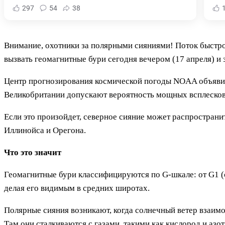
297
54
38
Внимание, охотники за полярными сияниями! Поток быстрог
вызвать геомагнитные бури сегодня вечером (17 апреля) и з
Центр прогнозирования космической погоды NOAA объявил
Великобритании допускают вероятность мощных всплесков у
Если это произойдет, северное сияние может распространи
Иллинойса и Орегона.
Что это значит
Геомагнитные бури классифицируются по G-шкале: от G1 (с
делая его видимым в средних широтах.
Полярные сияния возникают, когда солнечный ветер взаим
Там они сталкиваются с газами, такими как кислород и азо