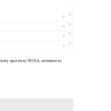
i
i
i
i
вному прогнозу NOAA, активность