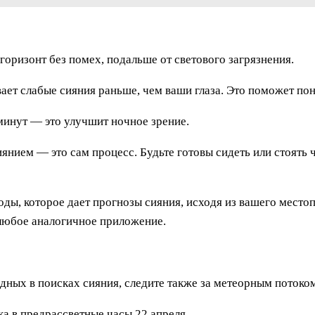
оризонт без помех, подальше от светового загрязнения.
ает слабые сияния раньше, чем ваши глаза. Это поможет поня
минут — это улучшит ночное зрение.
иянием — это сам процесс. Будьте готовы сидеть или стоять 
ды, которое дает прогнозы сияния, исходя из вашего место
т любое аналогичное приложение.
одных в поисках сияния, следите также за метеорным потоко
ка в предрассветные часы 22 апреля.