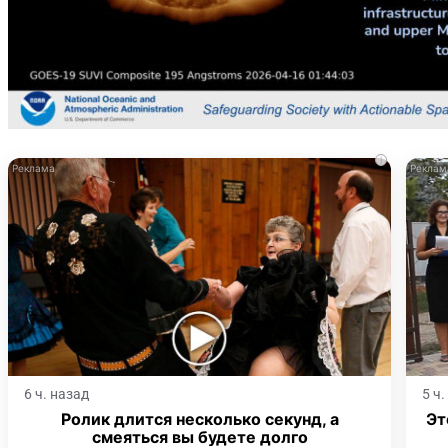
i
6 ч. назад
5 ч
Ролик длится несколько секунд, а
Эт
смеяться вы будете долго