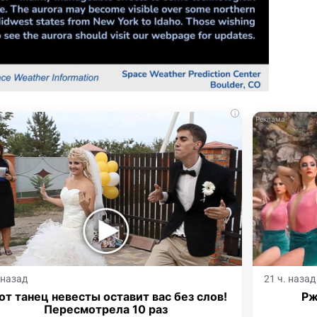
i
. назад
21 ч. назад
от танец невесты оставит вас без слов!
Рж
Пересмотрела 10 раз