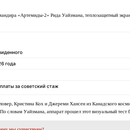
 командира «Артемиды-2» Рида Уайзмана, теплозащитный экр
увиденного
26 года
оплаты за советский стаж
ловер, Кристина Кох и Джереми Хансен из Канадского косм
 По словам Уайзмана, аппарат прошел этот визуальный тест 
чему мы существуем?