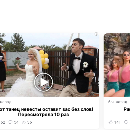
i
. назад
6 ч. назад
от танец невесты оставит вас без слов!
Рж
Пересмотрела 10 раз
162
54
36
141