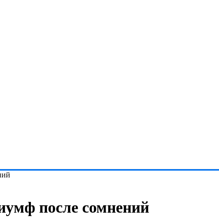
ний
иумф после сомнений