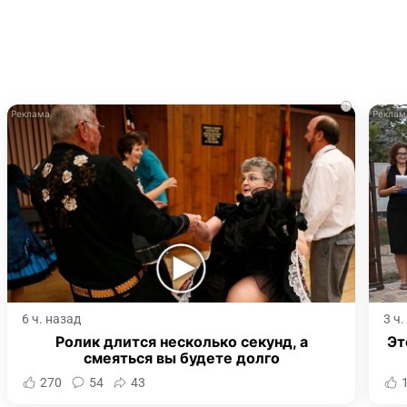
i
6 ч. назад
3 ч
Ролик длится несколько секунд, а
Эт
смеяться вы будете долго
270
54
43