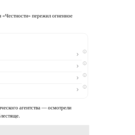
ан «Честности» пережил огненное
i
i
i
i
ического агентства — осмотрели
блестяще.