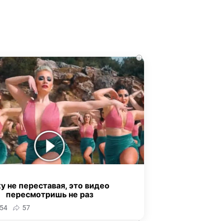
i
у не переставая, это видео
пересмотришь не раз
54
57