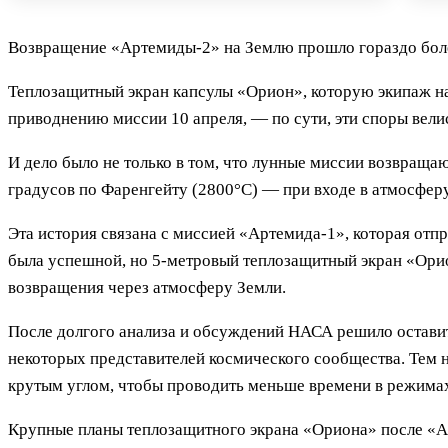
Возвращение «Артемиды-2» на Землю прошло гораздо более
Теплозащитный экран капсулы «Орион», которую экипаж наз
приводнению миссии 10 апреля, — по сути, эти споры велись
И дело было не только в том, что лунные миссии возвращ
градусов по Фаренгейту (2800°C) — при входе в атмосферу
Эта история связана с миссией «Артемида-1», которая отп
была успешной, но 5-метровый теплозащитный экран «Орио
возвращения через атмосферу Земли.
После долгого анализа и обсуждений НАСА решило оставит
некоторых представителей космического сообщества. Тем н
крутым углом, чтобы проводить меньше времени в режимах
Крупные планы теплозащитного экрана «Ориона» после «А