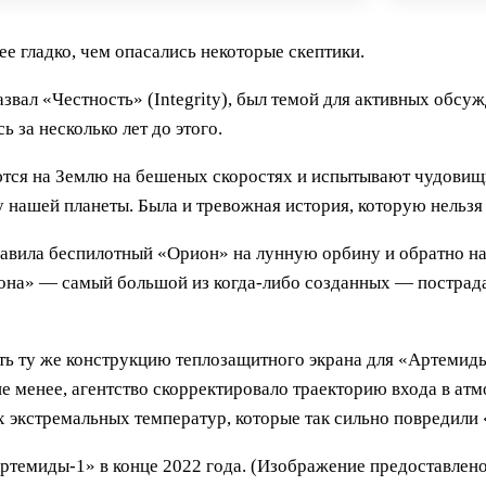
 гладко, чем опасались некоторые скептики.
вал «Честность» (Integrity), был темой для активных обсу
 за несколько лет до этого.
аются на Землю на бешеных скоростях и испытывают чудови
 нашей планеты. Была и тревожная история, которую нельзя
равила беспилотный «Орион» на лунную орбину и обратно на
на» — самый большой из когда-либо созданных — пострадал
ь ту же конструкцию теплозащитного экрана для «Артемиды
е менее, агентство скорректировало траекторию входа в ат
 экстремальных температур, которые так сильно повредили
ртемиды-1» в конце 2022 года. (Изображение предоставлен