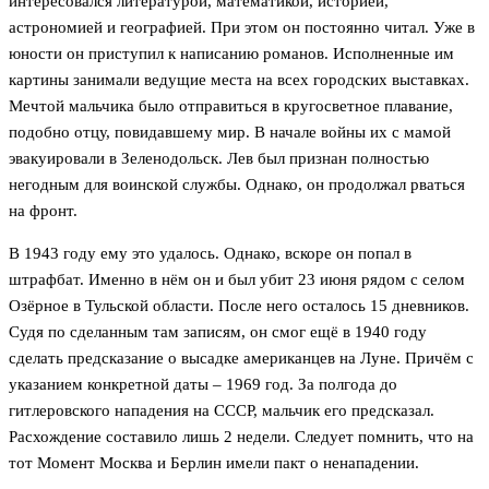
интересовался литературой, математикой, историей,
астрономией и географией. При этом он постоянно читал. Уже в
юности он приступил к написанию романов. Исполненные им
картины занимали ведущие места на всех городских выставках.
Мечтой мальчика было отправиться в кругосветное плавание,
подобно отцу, повидавшему мир. В начале войны их с мамой
эвакуировали в Зеленодольск. Лев был признан полностью
негодным для воинской службы. Однако, он продолжал рваться
на фронт.
В 1943 году ему это удалось. Однако, вскоре он попал в
штрафбат. Именно в нём он и был убит 23 июня рядом с селом
Озёрное в Тульской области. После него осталось 15 дневников.
Судя по сделанным там записям, он смог ещё в 1940 году
сделать предсказание о высадке американцев на Луне. Причём с
указанием конкретной даты – 1969 год. За полгода до
гитлеровского нападения на СССР, мальчик его предсказал.
Расхождение составило лишь 2 недели. Следует помнить, что на
тот Момент Москва и Берлин имели пакт о ненападении.