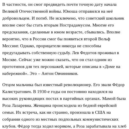
В частности, он смог предвидеть почти точную дату начала
Великой Отечественной войны. Юноша отправился на неё
добровольцем. И погиб. Не исключено, что советский школьник
вполне смог бы стать вторым Нострадамусом. Многие его
предсказания, сделанные в юном возрасте, сбывались. Вполне
вероятно, что в России смог бы появиться второй Вольф
Мессинг. Однако, прорицатели никогда не способны
предугадывать собственную судьбу. Лев Федотов проживал в
Москве. Сейчас уже можно сказать, что он стал одним из
прототипов для тех персонажей, которые описаны в «Доме на
набережной». Это – Антон Овчинников.
Отцом мальчика был известный революционер. Его звали Фёдор
Калистратович. В 1930-е годы он постоянно находился на
высоких руководящих постах в партийных органах. Мамой была
Роза Лазаревна. Женщина происходила из бедной еврейской
семьи. Их встреча, как ни странно, произошла в США на
собрании одного из местных подпольных коммунистических
клубов. Фёдор тогда ходил моряком, а Роза зарабатывала на хлеб