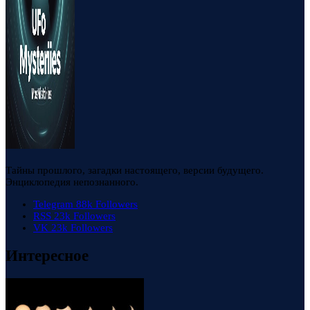
Тайны прошлого, загадки настоящего, версии будущего.
Энциклопедия непознанного.
Telegram
88k
Followers
RSS
23k
Followers
VK
23k
Followers
Интересное