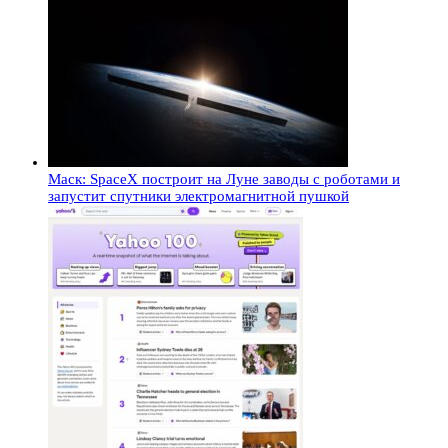
Маск: SpaceX построит на Луне заводы с роботами и
запустит спутники электромагнитной пушкой