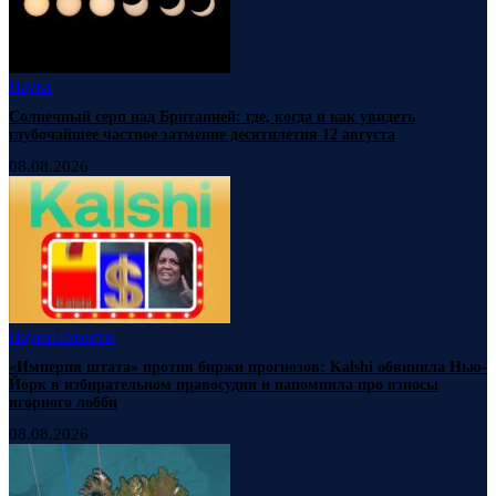
Наука
Солнечный серп над Британией: где, когда и как увидеть
глубочайшее частное затмение десятилетия 12 августа
08.08.2026
Наука
Новости
«Империя штата» против биржи прогнозов: Kalshi обвинила Нью-
Йорк в избирательном правосудии и напомнила про взносы
игорного лобби
08.08.2026