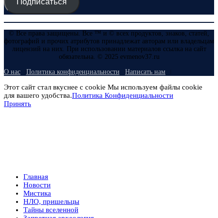
Подписаться
© Все права защищены. Все ™ и © всех продуктов, знаков, статей,
фотографий и прочих атрибутов принадлежат авторам или владельцам
лицензий на них. При использовании материалов ссылка на сайт
обязательна. © 2025 evmenov37.ru
О нас
Политика конфиденциальности
Написать нам
Этот сайт стал вкуснее с cookie Мы используем файлы cookie
для вашего удобства.
Политика Конфиденциальности
Принять
Главная
Новости
Мистика
НЛО, пришельцы
Тайны вселенной
Запретная археология