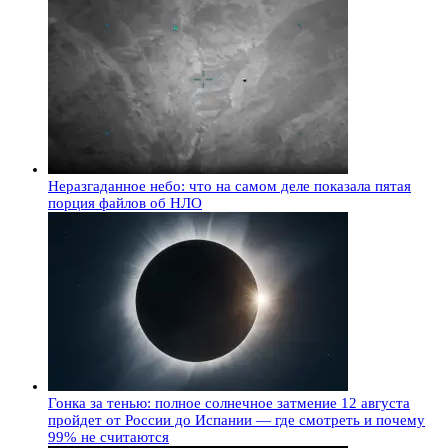
Неразгаданное небо: что на самом деле показала пятая
порция файлов об НЛО
Гонка за тенью: полное солнечное затмение 12 августа
пройдет от России до Испании — где смотреть и почему
99% не считаются