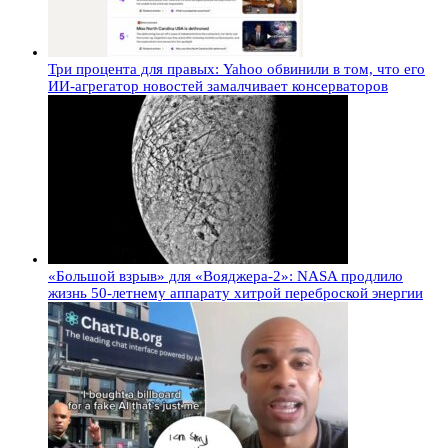
Три процента для правых: Yahoo обвинили в том, что его
ИИ-агрегатор новостей замалчивает консерваторов
«Большой взрыв» для «Вояджера-2»: NASA продлило
жизнь 50-летнему аппарату хитрой переброской энергии