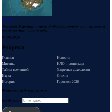
Наука
Затмение, Персеиды и ересь об облаках: почему для чуда хватит
одной секунды чистого неба
07.08.2026
Рубрики
Главная
Новости
Мистика
НЛО, пришельцы
Тайны вселенной
Запретная археология
Наука
Стихия
История
Гороскоп 2026
Подписаться на блог по эл. почте
Email адрес