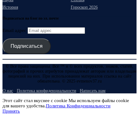
История
Гороскоп 2026
Подписаться на блог по эл. почте
Email адрес
Подписаться
© Все права защищены. Все ™ и © всех продуктов, знаков, статей,
фотографий и прочих атрибутов принадлежат авторам или владельцам
лицензий на них. При использовании материалов ссылка на сайт
обязательна. © 2025 evmenov37.ru
О нас
Политика конфиденциальности
Написать нам
Этот сайт стал вкуснее с cookie Мы используем файлы cookie
для вашего удобства.
Политика Конфиденциальности
Принять