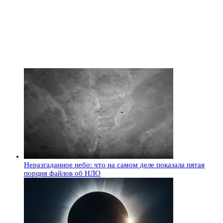
Неразгаданное небо: что на самом деле показала пятая
порция файлов об НЛО