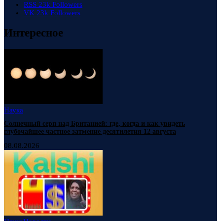
RSS
23k
Followers
VK
23k
Followers
Интересное
Наука
Солнечный серп над Британией: где, когда и как увидеть
глубочайшее частное затмение десятилетия 12 августа
08.08.2026