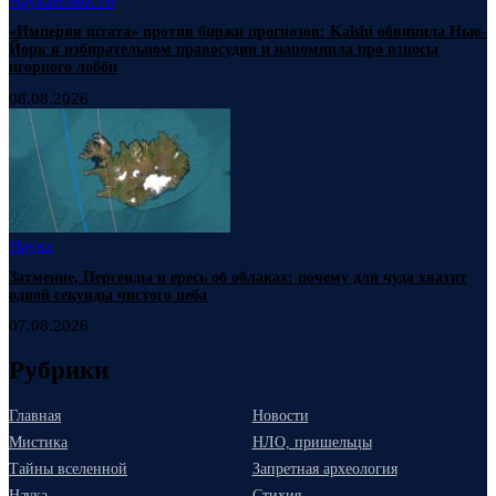
Наука
Новости
«Империя штата» против биржи прогнозов: Kalshi обвинила Нью-
Йорк в избирательном правосудии и напомнила про взносы
игорного лобби
08.08.2026
Наука
Затмение, Персеиды и ересь об облаках: почему для чуда хватит
одной секунды чистого неба
07.08.2026
Рубрики
Главная
Новости
Мистика
НЛО, пришельцы
Тайны вселенной
Запретная археология
Наука
Стихия