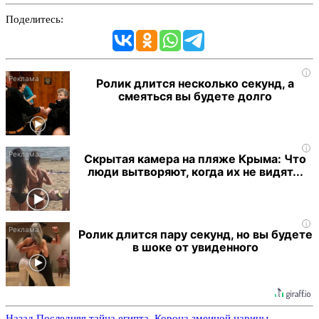
Поделитесь:
i
Ролик длится несколько секунд, а
смеяться вы будете долго
i
Скрытая камера на пляже Крыма: Что
люди вытворяют, когда их не видят...
i
Ролик длится пару секунд, но вы будете
в шоке от увиденного
Назад
Последняя тайна египта. Корона змеиной царицы