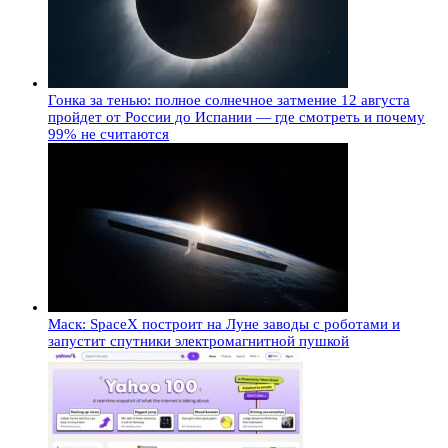
Гонка за тенью: полное солнечное затмение 12 августа
пройдет от России до Испании — где смотреть и почему
99% не считаются
Маск: SpaceX построит на Луне заводы с роботами и
запустит спутники электромагнитной пушкой