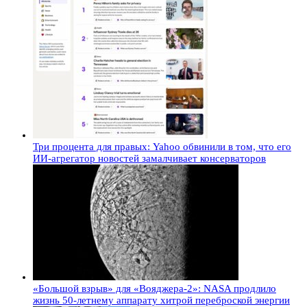
Три процента для правых: Yahoo обвинили в том, что его
ИИ-агрегатор новостей замалчивает консерваторов
«Большой взрыв» для «Вояджера-2»: NASA продлило
жизнь 50-летнему аппарату хитрой переброской энергии