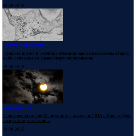
09.08.2026
Запретная археология
«Туда нет пути»: в джунглях Мексики найден неизвестный город
майя с алтарями и сценой жертвоприношения
09.08.2026
Наука
Новости
Солнечное затмение 12 августа: где и когда в США и Канаде Луна
«откусит» кусок Солнца
09.08.2026