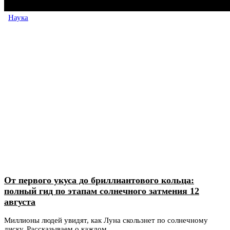
Наука
От первого укуса до бриллиантового кольца:
полный гид по этапам солнечного затмения 12
августа
Миллионы людей увидят, как Луна скользнет по солнечному
диску. Рассказываем о каждом...