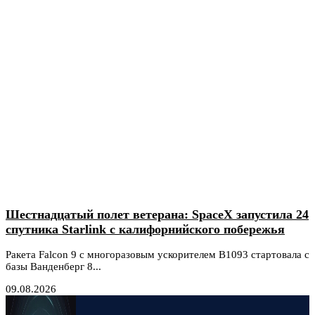
Шестнадцатый полет ветерана: SpaceX запустила 24
спутника Starlink с калифорнийского побережья
Ракета Falcon 9 с многоразовым ускорителем B1093 стартовала с
базы Ванденберг 8...
09.08.2026