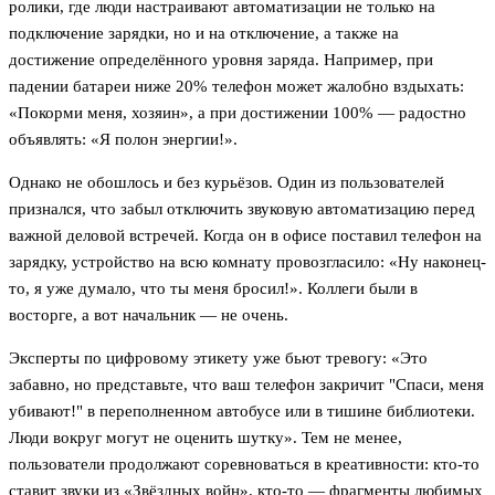
ролики, где люди настраивают автоматизации не только на
подключение зарядки, но и на отключение, а также на
достижение определённого уровня заряда. Например, при
падении батареи ниже 20% телефон может жалобно вздыхать:
«Покорми меня, хозяин», а при достижении 100% — радостно
объявлять: «Я полон энергии!».
Однако не обошлось и без курьёзов. Один из пользователей
признался, что забыл отключить звуковую автоматизацию перед
важной деловой встречей. Когда он в офисе поставил телефон на
зарядку, устройство на всю комнату провозгласило: «Ну наконец-
то, я уже думало, что ты меня бросил!». Коллеги были в
восторге, а вот начальник — не очень.
Эксперты по цифровому этикету уже бьют тревогу: «Это
забавно, но представьте, что ваш телефон закричит "Спаси, меня
убивают!" в переполненном автобусе или в тишине библиотеки.
Люди вокруг могут не оценить шутку». Тем не менее,
пользователи продолжают соревноваться в креативности: кто-то
ставит звуки из «Звёздных войн», кто-то — фрагменты любимых