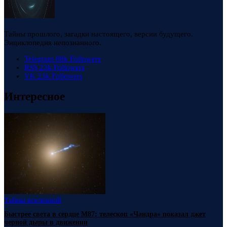
Тайны прошлого, загадки настоящего, версии будущего.
Энциклопедия непознанного.
Telegram
88k
Followers
RSS
23k
Followers
VK
23k
Followers
Интересное
Тайны вселенной
Быстрее света в сердце М87: телескоп «Чандра» показал джет
черной дыры в движении