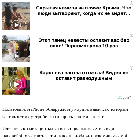
i
Скрытая камера на пляже Крыма: Что
люди вытворяют, когда их не видят...
i
Этот танец невесты оставит вас без
слов! Пересмотрела 10 раз
i
Королева вагона отожгла! Видео не
оставит равнодушным
Пользователи iPhone обнаружили уморительный хак, который
заставляет их устройство говорить с ними в ответ.
Идея персонализации захватила социальные сети: люди
наперебой хвастаются тем, как они добавили изюминку самой