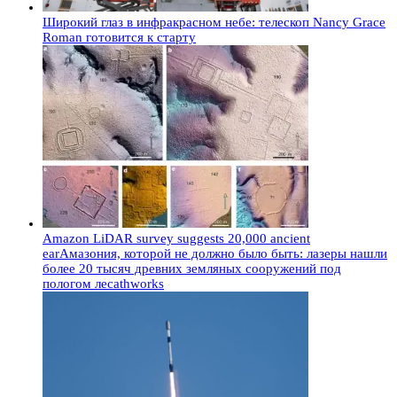
Широкий глаз в инфракрасном небе: телескоп Nancy Grace
Roman готовится к старту
Amazon LiDAR survey suggests 20,000 ancient
earАмазония, которой не должно было быть: лазеры нашли
более 20 тысяч древних земляных сооружений под
пологом лесаthworks