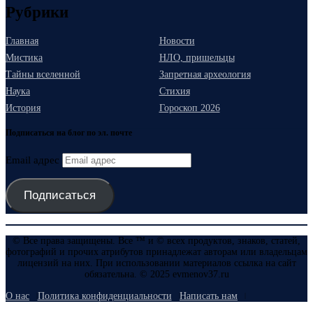
Рубрики
Главная
Новости
Мистика
НЛО, пришельцы
Тайны вселенной
Запретная археология
Наука
Стихия
История
Гороскоп 2026
Подписаться на блог по эл. почте
Email адрес
Подписаться
© Все права защищены. Все ™ и © всех продуктов, знаков, статей,
фотографий и прочих атрибутов принадлежат авторам или владельцам
лицензий на них. При использовании материалов ссылка на сайт
обязательна. © 2025 evmenov37.ru
О нас
Политика конфиденциальности
Написать нам