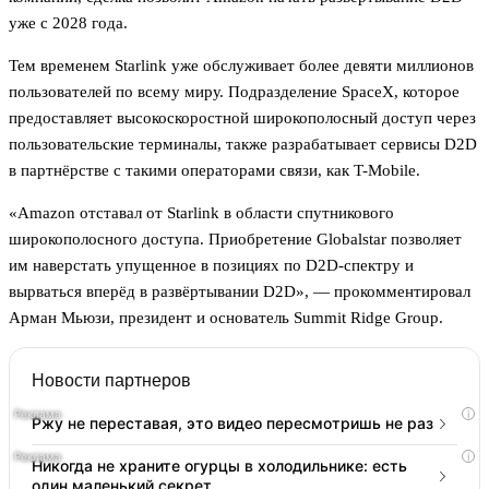
уже с 2028 года.
Тем временем Starlink уже обслуживает более девяти миллионов
пользователей по всему миру. Подразделение SpaceX, которое
предоставляет высокоскоростной широкополосный доступ через
пользовательские терминалы, также разрабатывает сервисы D2D
в партнёрстве с такими операторами связи, как T-Mobile.
«Amazon отставал от Starlink в области спутникового
широкополосного доступа. Приобретение Globalstar позволяет
им наверстать упущенное в позициях по D2D-спектру и
вырваться вперёд в развёртывании D2D», — прокомментировал
Арман Мьюзи, президент и основатель Summit Ridge Group.
Новости партнеров
i
Ржу не переставая, это видео пересмотришь не раз
i
Никогда не храните огурцы в холодильнике: есть
один маленький секрет