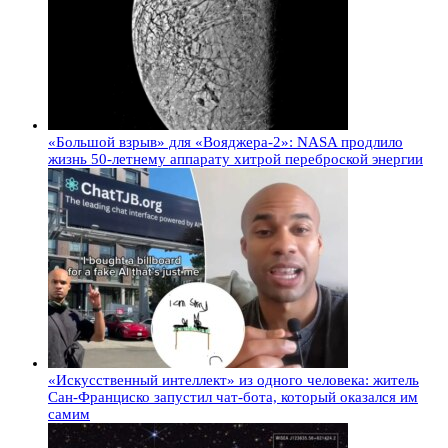
«Большой взрыв» для «Вояджера-2»: NASA продлило
жизнь 50-летнему аппарату хитрой переброской энергии
«Искусственный интеллект» из одного человека: житель
Сан-Франциско запустил чат-бота, который оказался им
самим