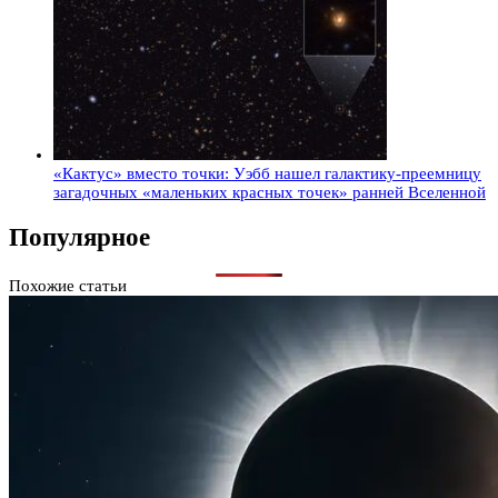
«Кактус» вместо точки: Уэбб нашел галактику-преемницу
загадочных «маленьких красных точек» ранней Вселенной
Популярное
Похожие статьи