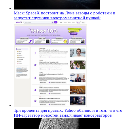
Маск: SpaceX построит на Луне заводы с роботами и
запустит спутники электромагнитной пушкой
Три процента для правых: Yahoo обвинили в том, что его
ИИ-агрегатор новостей замалчивает консерваторов