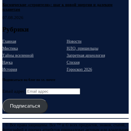
Космические «строители»: шаг к новой энергии и далеким
планетам
07.08.2026
Рубрики
Главная
Новости
Мистика
НЛО, пришельцы
Тайны вселенной
Запретная археология
Наука
Стихия
История
Гороскоп 2026
Подписаться на блог по эл. почте
Email адрес
Подписаться
© Все права защищены. Все ™ и © всех продуктов, знаков, статей,
фотографий и прочих атрибутов принадлежат авторам или владельцам