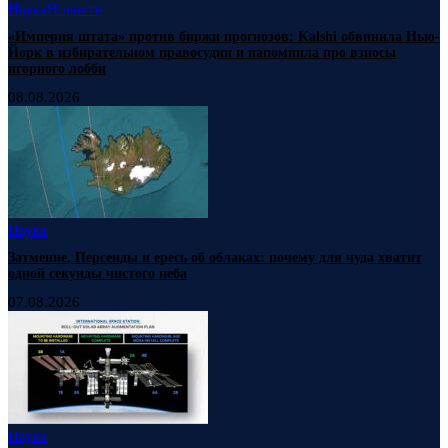
Наука
Новости
«Империя штата» против биржи прогнозов: Kalshi обвинила Нью-
Йорк в избирательном правосудии и напомнила про взносы
игорного лобби
08.08.2026
Наука
Затмение, Персеиды и ересь об облаках: почему для чуда хватит
одной секунды чистого неба
07.08.2026
Наука