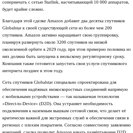
соперничать с сетью Starlink, насчитывающей 10 000 аппаратов,
будет крайне сложно.
Благодаря этой сделке Amazon добавит два десятка спутников
Globalstar к своей существующей сети из более чем 200
спутников. Amazon активно наращивает свою группировку,
планируя развернуть около 3200 спутников на низкой
околоземной орбите к 2029 году, при этом примерно половина из
них должна быть запущена к июльскому регуляторному сроку.
Компания также готовится запустить свои услуги спутникового
интернета позднее в этом году.
Сеть спутников Globalstar специально спроектирована для
обеспечения надёжных низкоскоростных соединений напрямую
с мобильными устройствами — так называемая технология
«Direct-to-Device» (D2D). Она устраняет необходимость
подключения к наземным вышкам сотовой связи, что делает её
критически важной для экстренных служб и обеспечения связи в
регионах с плохим покрытием. Согласно совместному заявлению
компаний, сделка позволит Amazon начать развёртывание D2D