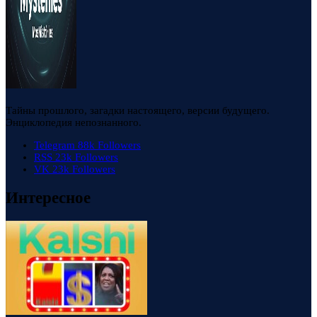
Тайны прошлого, загадки настоящего, версии будущего.
Энциклопедия непознанного.
Telegram
88k
Followers
RSS
23k
Followers
VK
23k
Followers
Интересное