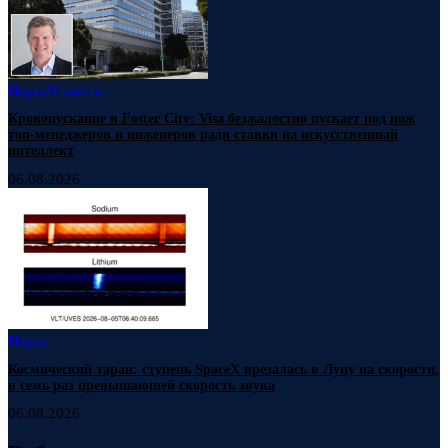
Наука
Новости
Кровопускание в Foster City: Visa безжалостно пускает под нож
топ-менеджеров и инженеров ради ставки на искусственный
интеллект
06.08.2026
Наука
Космический таран: ступень SpaceX врезалась в Луну на скорости,
в семь раз превышающей скорость звука
06.08.2026