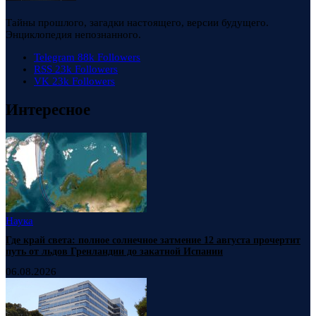
Тайны прошлого, загадки настоящего, версии будущего.
Энциклопедия непознанного.
Telegram
88k
Followers
RSS
23k
Followers
VK
23k
Followers
Интересное
Наука
Где край света: полное солнечное затмение 12 августа прочертит
путь от льдов Гренландии до закатной Испании
06.08.2026