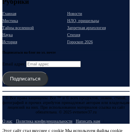
Рубрики
Главная
Новости
Мистика
НЛО, пришельцы
Тайны вселенной
Запретная археология
Наука
Стихия
История
Гороскоп 2026
Подписаться на блог по эл. почте
Email адрес
Подписаться
© Все права защищены. Все ™ и © всех продуктов, знаков, статей,
фотографий и прочих атрибутов принадлежат авторам или владельцам
лицензий на них. При использовании материалов ссылка на сайт
обязательна. © 2025 evmenov37.ru
О нас
Политика конфиденциальности
Написать нам
Этот сайт стал вкуснее с cookie Мы используем файлы cookie