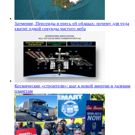
Затмение, Персеиды и ересь об облаках: почему для чуда
хватит одной секунды чистого неба
Космические «строители»: шаг к новой энергии и далеким
планетам