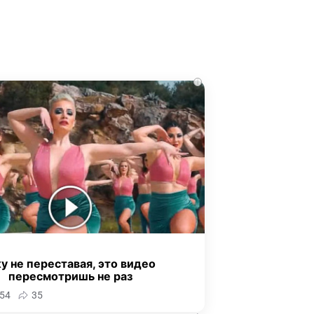
i
у не переставая, это видео
пересмотришь не раз
54
35