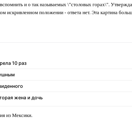
 вспомнить и о так называемых \"столовых горах\". Утвержда
аком искривленном положении - ответа нет. Эта картина боль
рела 10 раз
душным
увиденного
торая жена и дочь
ия из Мексики.