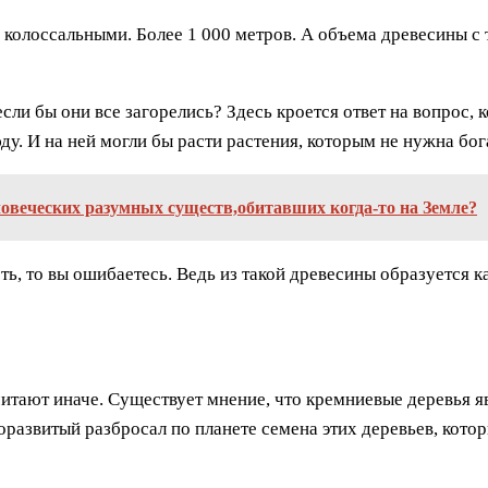
о колоссальными. Более 1 000 метров. А объема древесины с 
если бы они все загорелись? Здесь кроется ответ на вопрос, 
ду. И на ней могли бы расти растения, которым не нужна бо
ловеческих разумных существ,обитавших когда-то на Земле?
реть, то вы ошибаетесь. Ведь из такой древесины образуется
считают иначе. Существует мнение, что кремниевые деревья 
развитый разбросал по планете семена этих деревьев, кото