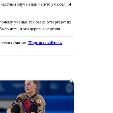
есчастный случай или чей-то умысел? Я
почему ученые так резко отвергают их.
было лета, и эти деревья исчезли.
ических фактах.
Подписывайтесь
,
i