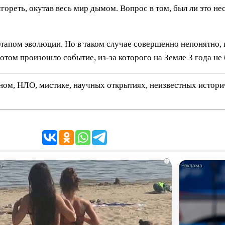
сгореть, окутав весь мир дымом. Вопрос в том, был ли это н
этапом эволюции. Но в таком случае совершенно непонятно, 
потом произошло событие, из-за которого на Земле 3 года не 
нном, НЛО, мистике, научных открытиях, неизвестных истор
i