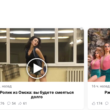
i
ч. назад
16 ч. назад
Ролик из Омска: вы будете смеяться
Рж
долго
276
54
61
174