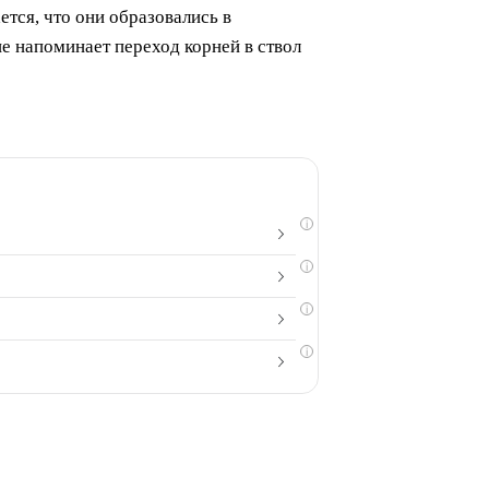
ется, что они образовались в
ше напоминает переход корней в ствол
i
i
i
i