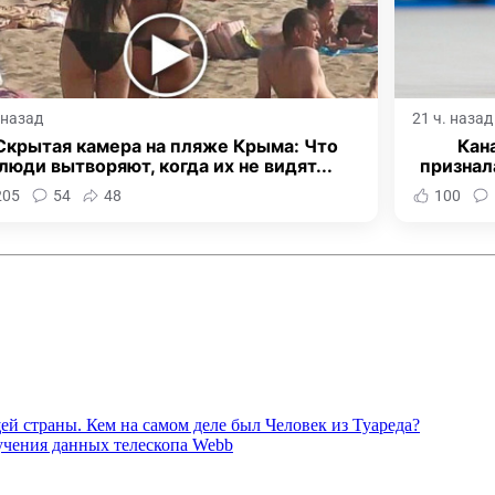
. назад
21 ч. назад
Скрытая камера на пляже Крыма: Что
Кан
люди вытворяют, когда их не видят...
признал
205
54
48
100
й страны. Кем на самом деле был Человек из Туареда?
учения данных телескопа Webb