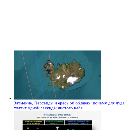
Затмение, Персеиды и ересь об облаках: почему для чуда
хватит одной секунды чистого неба