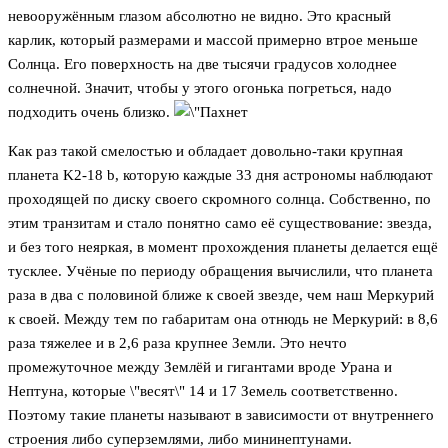
невооружённым глазом абсолютно не видно. Это красный
карлик, который размерами и массой примерно втрое меньше
Солнца. Его поверхность на две тысячи градусов холоднее
солнечной. Значит, чтобы у этого огонька погреться, надо
подходить очень близко.
Как раз такой смелостью и обладает довольно-таки крупная
планета K2-18 b, которую каждые 33 дня астрономы наблюдают
проходящей по диску своего скромного солнца. Собственно, по
этим транзитам и стало понятно само её существование: звезда,
и без того неяркая, в момент прохождения планеты делается ещё
тусклее. Учёные по периоду обращения вычислили, что планета
раза в два с половиной ближе к своей звезде, чем наш Меркурий
к своей. Между тем по габаритам она отнюдь не Меркурий: в 8,6
раза тяжелее и в 2,6 раза крупнее Земли. Это нечто
промежуточное между Землёй и гигантами вроде Урана и
Нептуна, которые \"весят\" 14 и 17 Земель соответственно.
Поэтому такие планеты называют в зависимости от внутреннего
строения либо суперземлями, либо мининептунами.