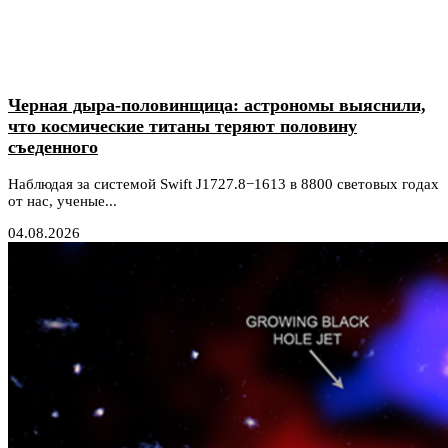
Черная дыра-половинщица: астрономы выяснили,
что космические титаны теряют половину
съеденного
Наблюдая за системой Swift J1727.8−1613 в 8800 световых годах
от нас, ученые...
04.08.2026