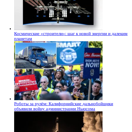
Космические «строители»: шаг к новой энергии и далеким
планетам
Роботы за рулём: Калифорнийские дальнобойщики
объявили войну администрации Ньюсома