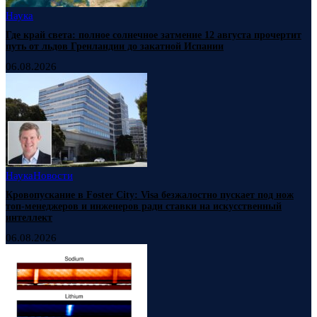
Наука
Где край света: полное солнечное затмение 12 августа прочертит
путь от льдов Гренландии до закатной Испании
06.08.2026
Наука
Новости
Кровопускание в Foster City: Visa безжалостно пускает под нож
топ-менеджеров и инженеров ради ставки на искусственный
интеллект
06.08.2026