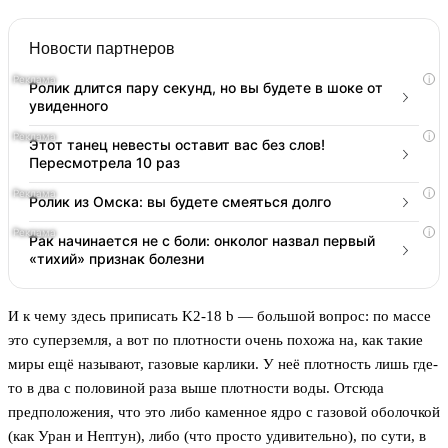
Новости партнеров
i
Ролик длится пару секунд, но вы будете в шоке от
увиденного
i
Этот танец невесты оставит вас без слов!
Пересмотрела 10 раз
i
Ролик из Омска: вы будете смеяться долго
i
Рак начинается не с боли: онколог назвал первый
«тихий» признак болезни
И к чему здесь приписать K2-18 b — большой вопрос: по массе
это суперземля, а вот по плотности очень похожа на, как такие
миры ещё называют, газовые карлики. У неё плотность лишь где-
то в два с половиной раза выше плотности воды. Отсюда
предположения, что это либо каменное ядро с газовой оболочкой
(как Уран и Нептун), либо (что просто удивительно), по сути, в