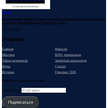
Наука
Космический таран: ступень SpaceX врезалась в Луну на скорости,
в семь раз превышающей скорость звука
06.08.2026
Рубрики
Главная
Новости
Мистика
НЛО, пришельцы
Тайны вселенной
Запретная археология
Наука
Стихия
История
Гороскоп 2026
Подписаться на блог по эл. почте
Email адрес
Подписаться