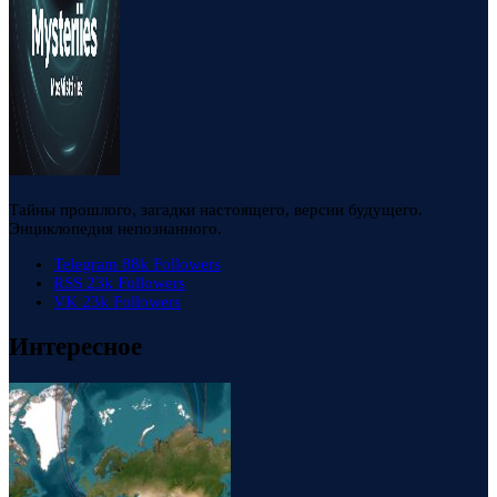
Тайны прошлого, загадки настоящего, версии будущего.
Энциклопедия непознанного.
Telegram
88k
Followers
RSS
23k
Followers
VK
23k
Followers
Интересное