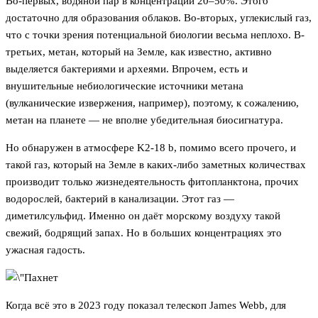
Во-первых, водяной пар в концентрации 20–50%. Этого
достаточно для образования облаков. Во-вторых, углекислый газ,
что с точки зрения потенциальной биологии весьма неплохо. В-
третьих, метан, который на Земле, как известно, активно
выделяется бактериями и археями. Впрочем, есть и
внушительные небиологические источники метана
(вулканические извержения, например), поэтому, к сожалению,
метан на планете — не вполне убедительная биосигнатура.
Но обнаружен в атмосфере K2-18 b, помимо всего прочего, и
такой газ, который на Земле в каких-либо заметных количествах
производит только жизнедеятельность фитопланктона, прочих
водорослей, бактерий в канализации. Этот газ —
диметилсульфид. Именно он даёт морскому воздуху такой
свежий, бодрящий запах. Но в больших концентрациях это
ужасная гадость.
Когда всё это в 2023 году показал телескоп James Webb, для