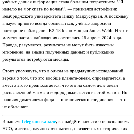
учёных данная информация стала большим потрясением. \"Я
неделю не мог спать по ночам\", — признался астрофизик
Кембриджского университета Никку Мадхусудхан. А поскольку
в науке принято всегда сомневаться, учёные запросили
повторное наблюдение K2-18 b с помощью James Webb. И этот
момент настал: наблюдения состоялись 26 апреля 2024 года.
Правда, разумеется, результаты не могут быть известны
мгновенно, на анализ полученных данных и публикацию
результатов потребуются месяцы.
Стоит упомянуть, что в одном из предыдущих исследований
версия о том, что это вообще планета-океан, опровергается, а
вместо этого предполагается, что это на самом деле океан
расплавленной магмы и водород выделяется из этой магмы. Но
наличия диметилсульфида — органического соединения — это
не объясняет.
В нашем
Telegram‑канале
, вы найдёте новости о непознанном,
НЛО, мистике, научных открытиях, неизвестных исторических