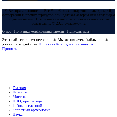
© Все права защищены. Все ™ и © всех продуктов, знаков, статей,
фотографий и прочих атрибутов принадлежат авторам или владельцам
лицензий на них. При использовании материалов ссылка на сайт
обязательна. © 2025 evmenov37.ru
О нас
Политика конфиденциальности
Написать нам
Этот сайт стал вкуснее с cookie Мы используем файлы cookie
для вашего удобства.
Политика Конфиденциальности
Принять
Главная
Новости
Мистика
НЛО, пришельцы
Тайны вселенной
Запретная археология
Наука