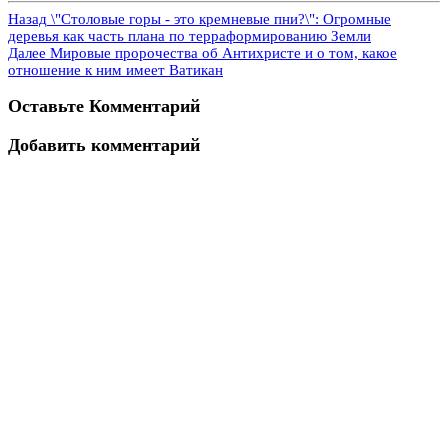
Назад
\"Столовые горы - это кремневые пни?\": Огромные
деревья как часть плана по терраформированию Земли
Далее
Мировые пророчества об Антихристе и о том, какое
отношение к ним имеет Ватикан
Оставьте Комментарий
Добавить комментарий