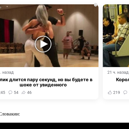
i
ч. назад
21 ч. назад
лик длится пару секунд, но вы будете в
Корол
шоке от увиденного
245
54
46
219
Словакии: