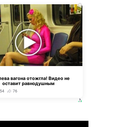
i
ева вагона отожгла! Видео не
оставит равнодушным
54
76