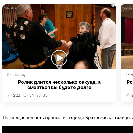
i
5 ч. назад
24 
Ролик длится несколько секунд, а
Ро
смеяться вы будете долго
222
54
35
Пугающая новость пришла из города Братислава, столицы 