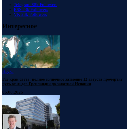
Telegram
88k
Followers
RSS
23k
Followers
VK
23k
Followers
Интересное
Наука
Где край света: полное солнечное затмение 12 августа прочертит
путь от льдов Гренландии до закатной Испании
06.08.2026