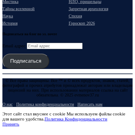
Мистика
НЛО, пришельцы
Тайны вселенной
Запретная археология
Наука
Стихия
История
Гороскоп 2026
Подписаться на блог по эл. почте
Email адрес
Подписаться
© Все права защищены. Все ™ и © всех продуктов, знаков, статей,
фотографий и прочих атрибутов принадлежат авторам или владельцам
лицензий на них. При использовании материалов ссылка на сайт
обязательна. © 2025 evmenov37.ru
О нас
Политика конфиденциальности
Написать нам
Этот сайт стал вкуснее с cookie Мы используем файлы cookie
для вашего удобства.
Политика Конфиденциальности
Принять