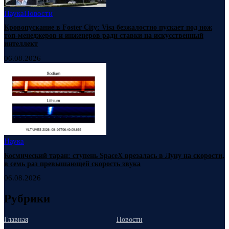
Наука
Новости
Кровопускание в Foster City: Visa безжалостно пускает под нож
топ-менеджеров и инженеров ради ставки на искусственный
интеллект
06.08.2026
Наука
Космический таран: ступень SpaceX врезалась в Луну на скорости,
в семь раз превышающей скорость звука
06.08.2026
Рубрики
Главная
Новости