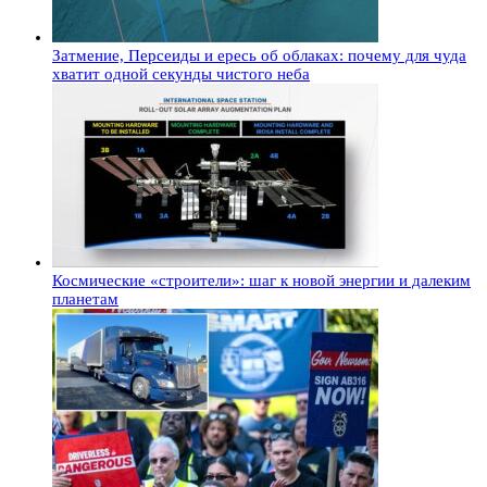
Затмение, Персеиды и ересь об облаках: почему для чуда
хватит одной секунды чистого неба
Космические «строители»: шаг к новой энергии и далеким
планетам