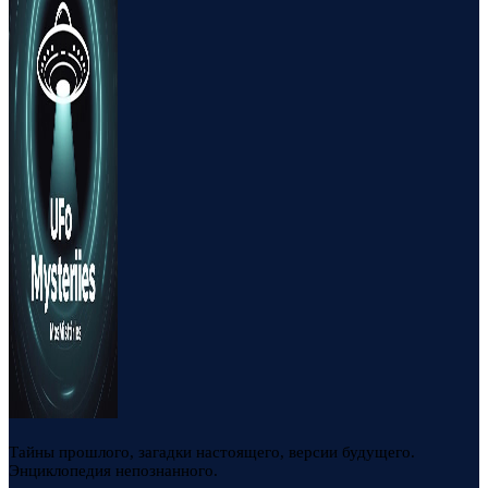
Тайны прошлого, загадки настоящего, версии будущего.
Энциклопедия непознанного.