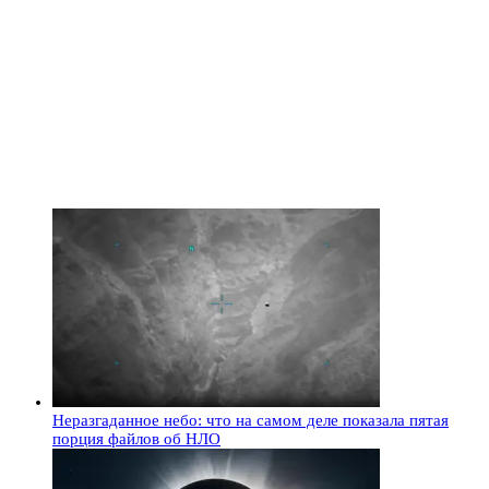
Неразгаданное небо: что на самом деле показала пятая
порция файлов об НЛО