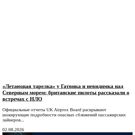
«Летающая тарелка» у Гатвика и невидимка над
Северным морем: британские пилоты рассказали о
встречах с НЛО
Официальные отчеты UK Airprox Board раскрывают
шокирующие подробности опасных сближений пассажирских
лайнеров...
02.08.2026