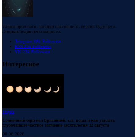
Тайны прошлого, загадки настоящего, версии будущего.
Энциклопедия непознанного.
Telegram
88k
Followers
RSS
23k
Followers
VK
23k
Followers
Интересное
Наука
Солнечный серп над Британией: где, когда и как увидеть
глубочайшее частное затмение десятилетия 12 августа
08.08.2026