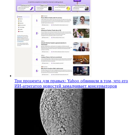
Три процента для правых: Yahoo обвинили в том, что его
ИИ-агрегатор новостей замалчивает консерваторов