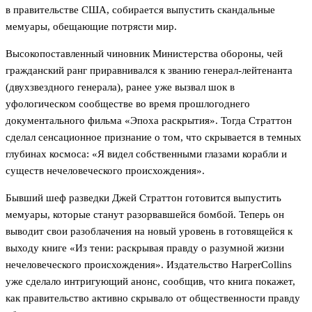
в правительстве США, собирается выпустить скандальные
мемуары, обещающие потрясти мир.
Высокопоставленный чиновник Министерства обороны, чей
гражданский ранг приравнивался к званию генерал-лейтенанта
(двухзвездного генерала), ранее уже вызвал шок в
уфологическом сообществе во время прошлогоднего
документального фильма «Эпоха раскрытия». Тогда Страттон
сделал сенсационное признание о том, что скрывается в темных
глубинах космоса: «Я видел собственными глазами корабли и
существ нечеловеческого происхождения».
Бывший шеф разведки Джей Страттон готовится выпустить
мемуары, которые станут разорвавшейся бомбой. Теперь он
выводит свои разоблачения на новый уровень в готовящейся к
выходу книге «Из тени: раскрывая правду о разумной жизни
нечеловеческого происхождения». Издательство HarperCollins
уже сделало интригующий анонс, сообщив, что книга покажет,
как правительство активно скрывало от общественности правду