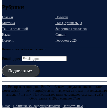
Рубрики
Главная
Новости
Мистика
НЛО, пришельцы
Тайны вселенной
Запретная археология
Наука
Стихия
История
Гороскоп 2026
Подписаться на блог по эл. почте
Email адрес
Подписаться
© Все права защищены. Все ™ и © всех продуктов, знаков, статей,
фотографий и прочих атрибутов принадлежат авторам или владельцам
лицензий на них. При использовании материалов ссылка на сайт
обязательна. © 2025 evmenov37.ru
О нас
Политика конфиденциальности
Написать нам