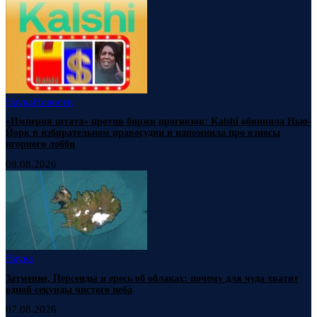
Наука
Новости
«Империя штата» против биржи прогнозов: Kalshi обвинила Нью-
Йорк в избирательном правосудии и напомнила про взносы
игорного лобби
08.08.2026
Наука
Затмение, Персеиды и ересь об облаках: почему для чуда хватит
одной секунды чистого неба
07.08.2026