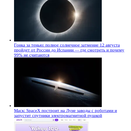
Гонка за тенью: полное солнечное затмение 12 августа
пройдет от России до Испании — где смотреть и почему
99% не считаются
Маск: SpaceX построит на Луне заводы с роботами и
запустит спутники электромагнитной пушкой