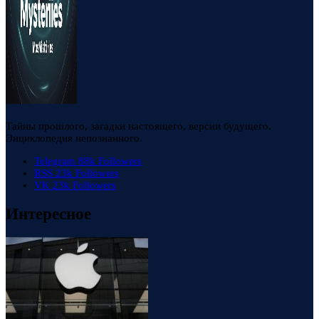
Тайны прошлого, загадки настоящего, версии будущего.
Энциклопедия непознанного.
Telegram
88k
Followers
RSS
23k
Followers
VK
23k
Followers
Интересное