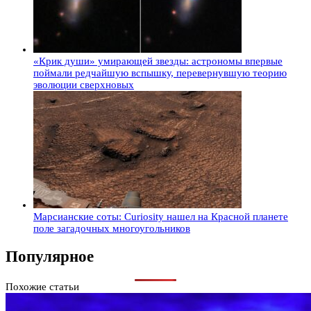
«Крик души» умирающей звезды: астрономы впервые
поймали редчайшую вспышку, перевернувшую теорию
эволюции сверхновых
Марсианские соты: Curiosity нашел на Красной планете
поле загадочных многоугольников
Популярное
Похожие статьи