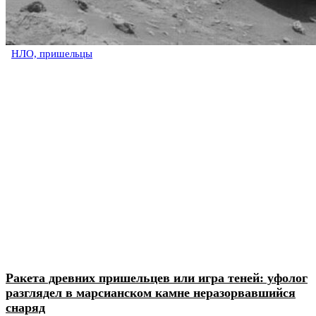
НЛО, пришельцы
Ракета древних пришельцев или игра теней: уфолог
разглядел в марсианском камне неразорвавшийся
снаряд