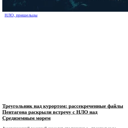
НЛО, пришельцы
Треугольник над курортом: рассекреченные файлы
Пентагона раскрыли встречу с НЛО над
Средиземным морем