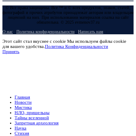
© Все права защищены. Все ™ и © всех продуктов, знаков, статей,
фотографий и прочих атрибутов принадлежат авторам или владельцам
лицензий на них. При использовании материалов ссылка на сайт
обязательна. © 2025 evmenov37.ru
О нас
Политика конфиденциальности
Написать нам
Этот сайт стал вкуснее с cookie Мы используем файлы cookie
для вашего удобства.
Политика Конфиденциальности
Принять
Главная
Новости
Мистика
НЛО, пришельцы
Тайны вселенной
Запретная археология
Наука
Стихия