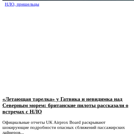
НЛО, пришельцы
«Летающая тарелка» у Гатвика и невидимка над
Северным морем: британские пилоты рассказали о
встречах с НЛО
Официальные отчеты UK Airprox Board раскрывают
шокирующие подробности опасных сближений пассажирских
лайнеров...