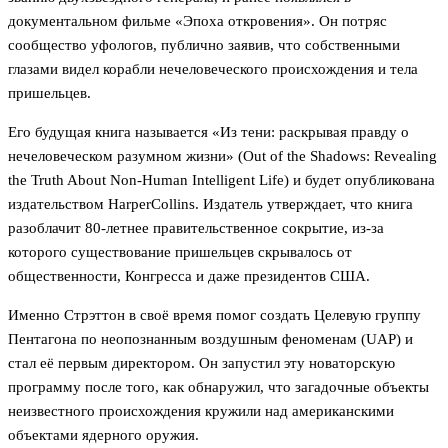
документальном фильме «Эпоха откровения». Он потряс
сообщество уфологов, публично заявив, что собственными
глазами видел корабли нечеловеческого происхождения и тела
пришельцев.
Его будущая книга называется «Из тени: раскрывая правду о
нечеловеческом разумном жизни» (Out of the Shadows: Revealing
the Truth About Non-Human Intelligent Life) и будет опубликована
издательством HarperCollins. Издатель утверждает, что книга
разоблачит 80-летнее правительственное сокрытие, из-за
которого существование пришельцев скрывалось от
общественности, Конгресса и даже президентов США.
Именно Стрэттон в своё время помог создать Целевую группу
Пентагона по неопознанным воздушным феноменам (UAP) и
стал её первым директором. Он запустил эту новаторскую
программу после того, как обнаружил, что загадочные объекты
неизвестного происхождения кружили над американскими
объектами ядерного оружия.