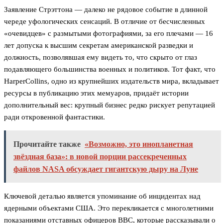
Заявление Стрэттона — далеко не рядовое событие в длинной
череде уфологических сенсаций. В отличие от бесчисленных
«очевидцев» с размытыми фотографиями, за его плечами — 16
лет допуска к высшим секретам американской разведки и
должность, позволявшая ему видеть то, что скрыто от глаз
подавляющего большинства военных и политиков. Тот факт, что
HarperCollins, одно из крупнейших издательств мира, вкладывает
ресурсы в публикацию этих мемуаров, придаёт истории
дополнительный вес: крупный бизнес редко рискует репутацией
ради откровенной фантастики.
Прочитайте также
«Возможно, это инопланетная
звёздная база»: в новой порции рассекреченных
файлов NASA обсуждает гигантскую дыру на Луне
Ключевой деталью является упоминание об инцидентах над
ядерными объектами США. Это перекликается с многолетними
показаниями отставных офицеров ВВС, которые рассказывали о