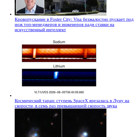
Кровопускание в Foster City: Visa безжалостно пускает под
нож топ-менеджеров и инженеров ради ставки на
искусственный интеллект
Космический таран: ступень SpaceX врезалась в Луну на
скорости, в семь раз превышающей скорость звука