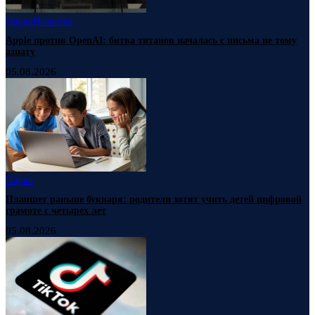
Наука
Новости
Apple против OpenAI: битва титанов началась с письма не тому
азиату
05.08.2026
Наука
Планшет раньше букваря: родители хотят учить детей цифровой
грамоте с четырех лет
05.08.2026