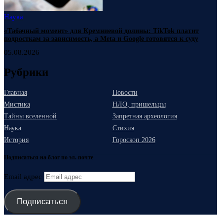
Наука
«Табачный момент» для Кремниевой долины: TikTok платит
подросткам за зависимость, а Meta и Google готовятся к суду
05.08.2026
Рубрики
Главная
Новости
Мистика
НЛО, пришельцы
Тайны вселенной
Запретная археология
Наука
Стихия
История
Гороскоп 2026
Подписаться на блог по эл. почте
Email адрес
Подписаться