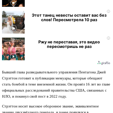
i
Этот танец невесты оставит вас без
слов! Пересмотрела 10 раз
i
Ржу не переставая, это видео
пересмотришь не раз
Бывший глава разведывательного управления Пентагона Джей
Стрэттон готовит к публикации мемуары, которые обещают
стать бомбой в теме внеземной жизни. Он провёл 16 лет во главе
официальных расследований правительства США, связанных с
НЛО, и покинул свой пост в 2022 году.
Стрэттон носит высокое оборонное звание, эквивалентное
званию двухзвёздного генерала, и ранее появлялся в