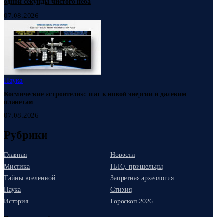
одной секунды чистого неба
07.08.2026
Наука
Космические «строители»: шаг к новой энергии и далеким
планетам
07.08.2026
Рубрики
Главная
Новости
Мистика
НЛО, пришельцы
Тайны вселенной
Запретная археология
Наука
Стихия
История
Гороскоп 2026