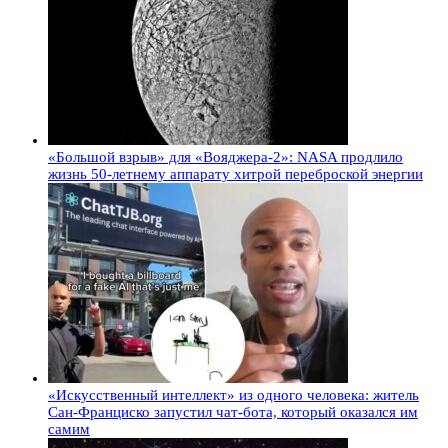
«Большой взрыв» для «Вояджера-2»: NASA продлило
жизнь 50-летнему аппарату хитрой переброской энергии
«Искусственный интеллект» из одного человека: житель
Сан-Франциско запустил чат-бота, который оказался им
самим