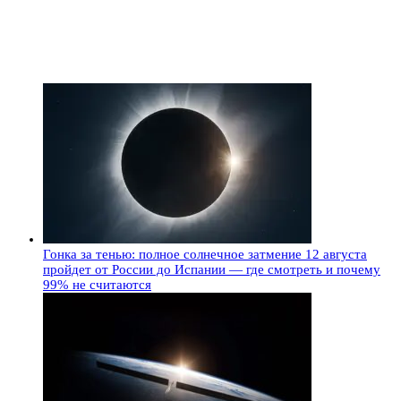
Гонка за тенью: полное солнечное затмение 12 августа
пройдет от России до Испании — где смотреть и почему
99% не считаются