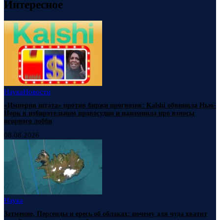
Интересное
Наука
Новости
«Империя штата» против биржи прогнозов: Kalshi обвинила Нью-
Йорк в избирательном правосудии и напомнила про взносы
игорного лобби
08.08.2026
Наука
Затмение, Персеиды и ересь об облаках: почему для чуда хватит