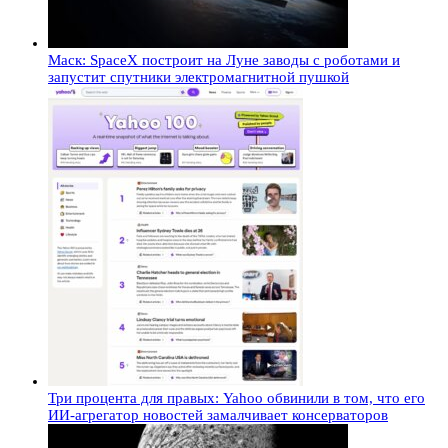
Маск: SpaceX построит на Луне заводы с роботами и
запустит спутники электромагнитной пушкой
Три процента для правых: Yahoo обвинили в том, что его
ИИ-агрегатор новостей замалчивает консерваторов