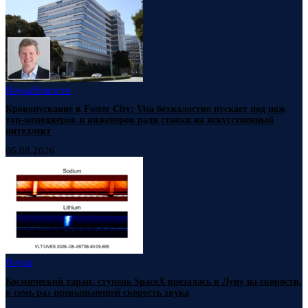
Наука
Новости
Кровопускание в Foster City: Visa безжалостно пускает под нож
топ-менеджеров и инженеров ради ставки на искусственный
интеллект
06.08.2026
Наука
Космический таран: ступень SpaceX врезалась в Луну на скорости,
в семь раз превышающей скорость звука