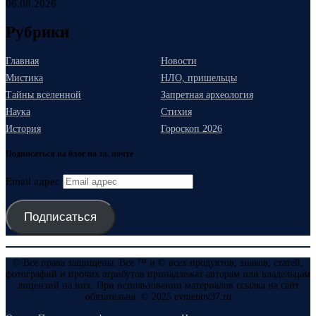
06.08.2026
Рубрики
Главная
Новости
Мистика
НЛО, пришельцы
Тайны вселенной
Запретная археология
Наука
Стихия
История
Гороскоп 2026
Подписаться на блог по эл. почте
Email адрес
Подписаться
© Все права защищены. Все ™ и © всех продуктов, знаков, статей,
фотографий и прочих атрибутов принадлежат авторам или владельцам
лицензий на них. При использовании материалов ссылка на сайт
обязательна. © 2025 evmenov37.ru