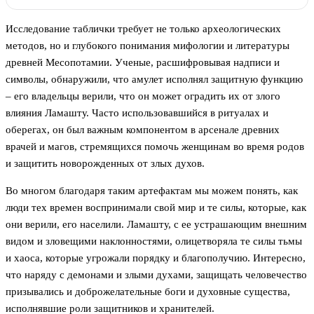
Исследование таблички требует не только археологических
методов, но и глубокого понимания мифологии и литературы
древней Месопотамии. Ученые, расшифровывая надписи и
символы, обнаружили, что амулет исполнял защитную функцию
– его владельцы верили, что он может оградить их от злого
влияния Ламашту. Часто использовавшийся в ритуалах и
оберегах, он был важным компонентом в арсенале древних
врачей и магов, стремящихся помочь женщинам во время родов
и защитить новорожденных от злых духов.
Во многом благодаря таким артефактам мы можем понять, как
люди тех времен воспринимали свой мир и те силы, которые, как
они верили, его населили. Ламашту, с ее устрашающим внешним
видом и зловещими наклонностями, олицетворяла те силы тьмы
и хаоса, которые угрожали порядку и благополучию. Интересно,
что наряду с демонами и злыми духами, защищать человечество
призывались и доброжелательные боги и духовные существа,
исполнявшие роли защитников и хранителей.