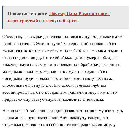
Прочитайте также
Почему Папа Римский носит
перевернутый и изогнутый крест
Обсидиан, как сырье для создания такого амулета, также имеет
особое значение. Этот могучий материал, образованный из
вулканического стекла, уже сам по себе был символом земли и
огня, соединения двух стихий. Аккадцы и шумеры, обладая
инженерными навыками и знаниями по обработке различных
материалов, видимо, верили, что амулет, созданный из
обсидиана, будет обладать особой силой и могуществом,
способным отпугнуть зло. Его блеск и темная глубина
ассоциировались с неизведанными силами и энергиями, что
придавало ему статус амулета исключительной силы.
Находка этой таблички сегодня позволяет по-новому взглянуть
на анамнезисную инженерию Ануннаков, ту самую, что
стремилась воплотить в себе понимание равновесия между