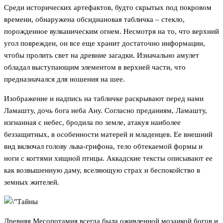
Среди исторических артефактов, будто скрытых под покровом
времени, обнаружена обсидиановая табличка – стекло,
порожденное вулканическим огнем. Несмотря на то, что верхний
угол поврежден, он все еще хранит достаточно информации,
чтобы пролить свет на древние загадки. Изначально амулет
обладал выступающим элементом в верхней части, что
предназначался для ношения на шее.
Изображение и надпись на табличке раскрывают перед нами
Ламашту, дочь бога неба Ану. Согласно преданиям, Ламашту,
изгнанная с небес, бродила по земле, атакуя наиболее
беззащитных, в особенности матерей и младенцев. Ее внешний
вид включал голову льва-грифона, тело обтекаемой формы и
ноги с когтями хищной птицы. Аккадские тексты описывают ее
как возвышенную даму, вселяющую страх и беспокойство в
земных жителей.
Древняя Месопотамия всегда была оживленной мозаикой богов и