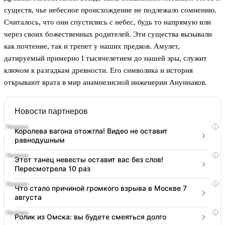
существ, чье небесное происхождение не подлежало сомнению.
Считалось, что они спустились с небес, будь то напрямую или
через своих божественных родителей. Эти существа вызывали
как почтение, так и трепет у наших предков. Амулет,
датируемый примерно I тысячелетием до нашей эры, служит
ключом к разгадкам древности. Его символика и история
открывают врата в мир анамнезисной инженерии Ануннаков.
Новости партнеров
i
Королева вагона отожгла! Видео не оставит
равнодушным
i
Этот танец невесты оставит вас без слов!
Пересмотрела 10 раз
i
Что стало причиной громкого взрыва в Москве 7
августа
i
Ролик из Омска: вы будете смеяться долго