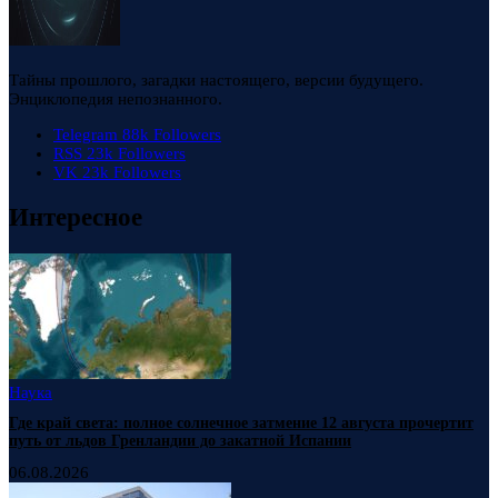
Тайны прошлого, загадки настоящего, версии будущего.
Энциклопедия непознанного.
Telegram
88k
Followers
RSS
23k
Followers
VK
23k
Followers
Интересное
Наука
Где край света: полное солнечное затмение 12 августа прочертит
путь от льдов Гренландии до закатной Испании
06.08.2026