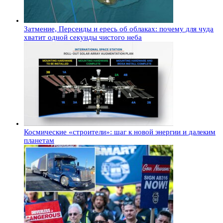
Затмение, Персеиды и ересь об облаках: почему для чуда
хватит одной секунды чистого неба
Космические «строители»: шаг к новой энергии и далеким
планетам