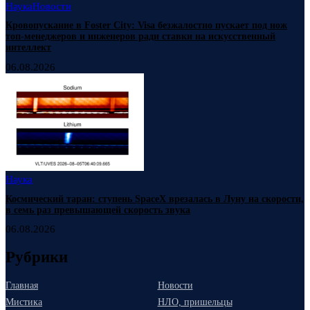
Наука
Новости
Кровопускание в Foster City: Visa безжалостно пускает под нож
топ-менеджеров и инженеров ради ставки на искусственный
интеллект
06.08.2026
Наука
Космический таран: ступень SpaceX врезалась в Луну на скорости,
в семь раз превышающей скорость звука
06.08.2026
Рубрики
Главная
Новости
Мистика
НЛО, пришельцы