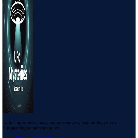
Тайны прошлого, загадки настоящего, версии будущего.
Энциклопедия непознанного.
Telegram
88k
Followers