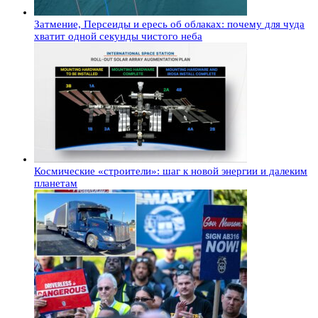
Затмение, Персеиды и ересь об облаках: почему для чуда
хватит одной секунды чистого неба
Космические «строители»: шаг к новой энергии и далеким
планетам