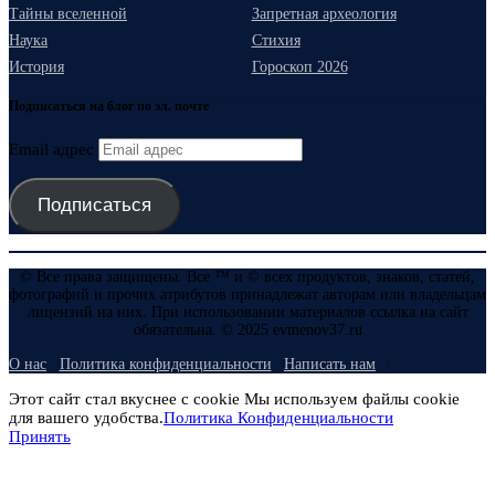
Тайны вселенной
Запретная археология
Наука
Стихия
История
Гороскоп 2026
Подписаться на блог по эл. почте
Email адрес
Подписаться
© Все права защищены. Все ™ и © всех продуктов, знаков, статей,
фотографий и прочих атрибутов принадлежат авторам или владельцам
лицензий на них. При использовании материалов ссылка на сайт
обязательна. © 2025 evmenov37.ru
О нас
Политика конфиденциальности
Написать нам
Этот сайт стал вкуснее с cookie Мы используем файлы cookie
для вашего удобства.
Политика Конфиденциальности
Принять