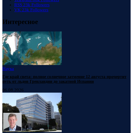
RSS
23k
Followers
VK
23k
Followers
Интересное
Наука
Где край света: полное солнечное затмение 12 августа прочертит
путь от льдов Гренландии до закатной Испании
06.08.2026