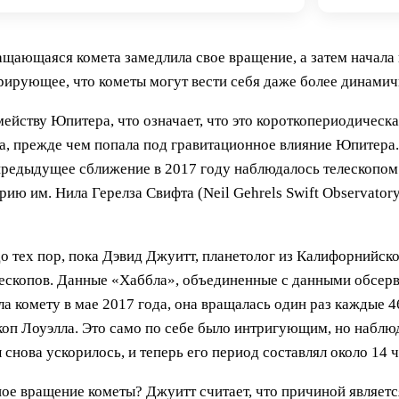
ращающаяся комета замедлила свое вращение, а затем начал
рирующее, что кометы могут вести себя даже более динамичн
ейству Юпитера, что означает, что это короткопериодическа
ра, прежде чем попала под гравитационное влияние Юпитера
 предыдущее сближение в 2017 году наблюдалось телескопом
ю им. Нила Герелза Свифта (Neil Gehrels Swift Observator
 тех пор, пока Дэвид Джуитт, планетолог из Калифорнийско
ескопов. Данные «Хаббла», объединенные с данными обсерва
а комету в мае 2017 года, она вращалась один раз каждые 4
ескоп Лоуэлла. Это само по себе было интригующим, но наб
 снова ускорилось, и теперь его период составлял около 14 ч
е вращение кометы? Джуитт считает, что причиной является