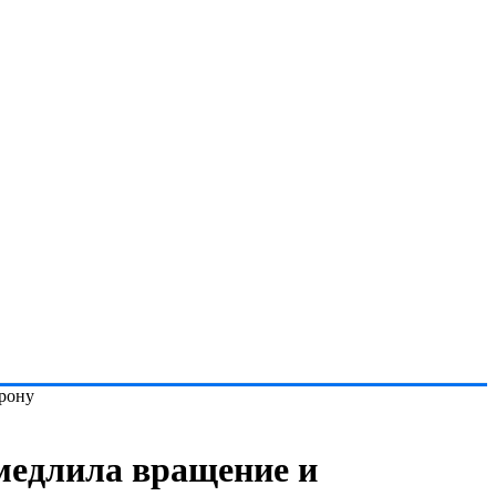
орону
амедлила вращение и