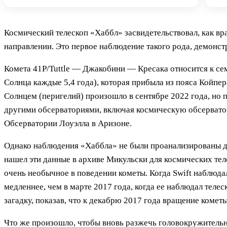
Космический телескоп «Хаббл» засвидетельствовал, как в
направлении. Это первое наблюдение такого рода, демонст
Комета 41P/Tuttle — Джакобини — Кресака относится к сем
Солнца каждые 5,4 года), которая прибыла из пояса Койпе
Солнцем (перигелий) произошло в сентябре 2022 года, но
другими обсерваториями, включая космическую обсерватори
Обсерватории Лоуэлла в Аризоне.
Однако наблюдения «Хаббла» не были проанализированы до
нашел эти данные в архиве Микульски для космических тел
очень необычное в поведении кометы. Когда Swift наблюдал
медленнее, чем в марте 2017 года, когда ее наблюдал тел
загадку, показав, что к декабрю 2017 года вращение кометы
Что же произошло, чтобы вновь разжечь головокружительно