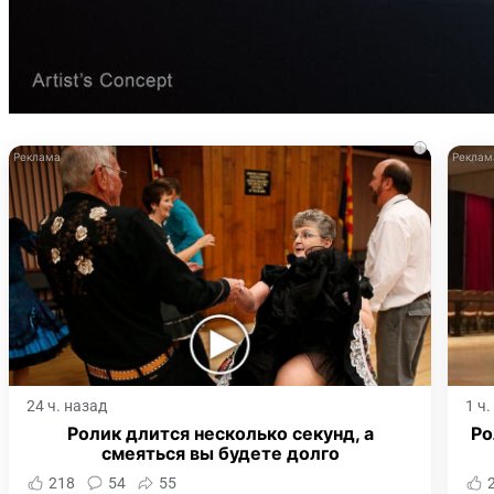
i
24 ч. назад
1 ч
Ролик длится несколько секунд, а
Ро
смеяться вы будете долго
218
54
55