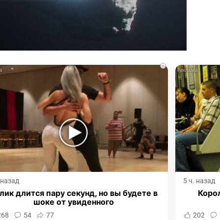
i
. назад
5 ч. назад
лик длится пару секунд, но вы будете в
Корол
шоке от увиденного
268
54
77
202