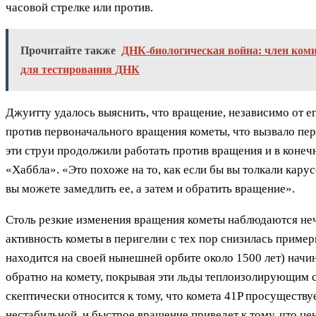
часовой стрелке или против.
Прочитайте также
ДНК-биологическая война: член коми
для тестирования ДНК
Джуитту удалось выяснить, что вращение, независимо от е
против первоначального вращения кометы, что вызвало пе
эти струи продолжили работать против вращения и в конечн
«Хаббла». «Это похоже на то, как если бы вы толкали кару
вы можете замедлить ее, а затем и обратить вращение».
Столь резкие изменения вращения кометы наблюдаются неч
активность кометы в перигелии с тех пор снизилась приме
находится на своей нынешней орбите около 1500 лет) начи
обратно на комету, покрывая эти льды теплоизолирующим 
скептически относится к тому, что комета 41P просуществу
нестабильной, и быстрое вращение приведет к тому, что ц