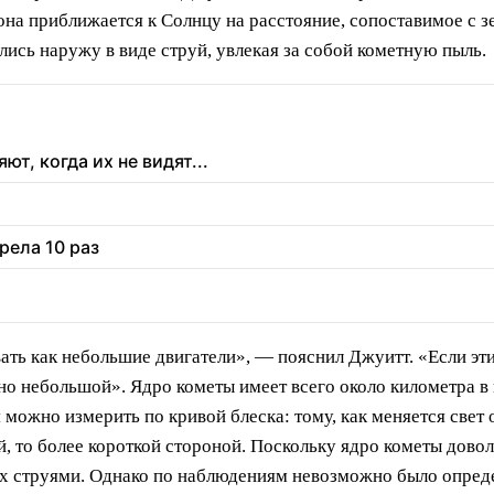
она приближается к Солнцу на расстояние, сопоставимое с з
лись наружу в виде струй, увлекая за собой кометную пыль.
т, когда их не видят...
рела 10 раз
ать как небольшие двигатели», — пояснил Джуитт. «Если эт
но небольшой». Ядро кометы имеет всего около километра в
 можно измерить по кривой блеска: тому, как меняется свет 
й, то более короткой стороной. Поскольку ядро кометы дово
ых струями. Однако по наблюдениям невозможно было опред