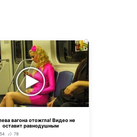
i
ева вагона отожгла! Видео не
оставит равнодушным
54
78