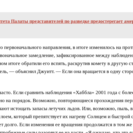
тета Палаты представителей по разведке предостерегает аме
го первоначального направления, в итоге изменилось на про
рвоначальное замедление, зафиксированное между наблюдени
ом итоге обратили его вспять, раскрутив комету в другую с
сель, — объяснил Джуитт. — Если она вращается в одну стор
асто. Если сравнить наблюдения «Хаббла» 2001 года с боле
рно на порядок. Возможно, повторяющиеся прохождения пери
нают истощать запасы летучих льдов. Или, возможно, пыль,
слоем, который препятствует их нагреву Солнцем и быстрой
ет долго. Если изменения ее вращения продолжатся в том же 
ентробежные силы разорвут ее на части. «Я ожидаю, что это 