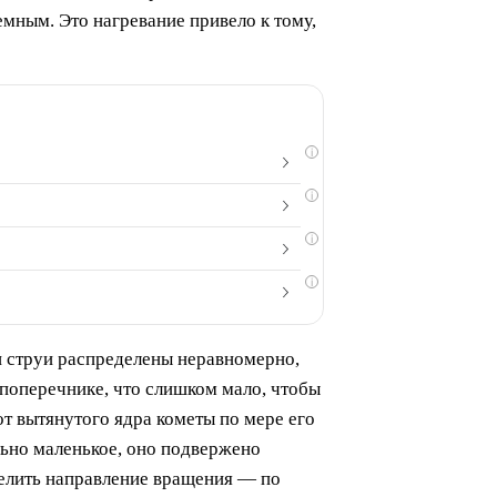
емным. Это нагревание привело к тому,
i
i
i
i
и струи распределены неравномерно,
 поперечнике, что слишком мало, чтобы
от вытянутого ядра кометы по мере его
льно маленькое, оно подвержено
елить направление вращения — по