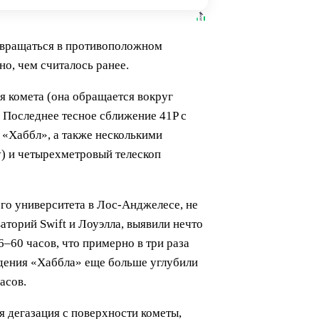
а вращаться в противоположном
о, чем считалось ранее.
я комета (она обращается вокруг
. Последнее тесное сближение 41P с
 «Хаббл», а также несколькими
y) и четырехметровый телескоп
го университета в Лос-Анджелесе, не
торий Swift и Лоуэлла, выявили нечто
6–60 часов, что примерно в три раза
людения «Хаббла» еще больше углубили
асов.
 дегазация с поверхности кометы,