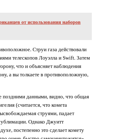
риканцев от использования наборов
тивоположное. Струи газа действовали
ями телескопов Лоуэлла и Swift. Затем
торону, что и объясняет наблюдения
ону, а вы толкаете в противоположную,
е поздними данными, видно, что общая
гелия (считается, что комета
 высвобождаемая струями, падает
 сублимации. Однако Джуитт
духе, постепенно это сделает комету
ядро очень быстро самоуничтожится»,