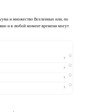
куума и множество Вселенных или, по
овно и в любой момент времени могут
i
i
i
i