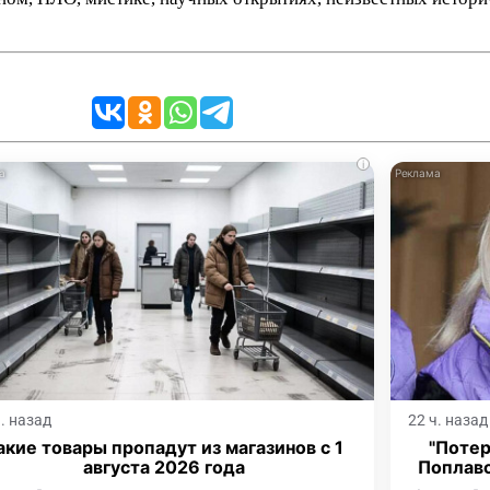
i
ч. назад
22 ч. назад
акие товары пропадут из магазинов с 1
"Потер
августа 2026 года
Поплав