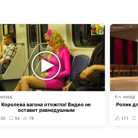
i
. назад
6 ч. назад
Королева вагона отожгла! Видео не
Ролик дл
оставит равнодушным
230
54
78
171