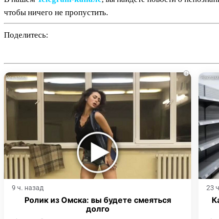
чтобы ничего не пропустить.
Поделитесь:
i
9 ч. назад
23 
Ролик из Омска: вы будете смеяться
К
долго