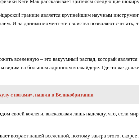
офизики Кэти Мак рассказывает зрителям следующие шокир
царской границе является крупнейшим научным инструменто
чаем. И на данный момент эти свойства позволяют считать, 
ить вселенную – это вакуумный распад, который является д
 мы видим на большом адронном коллайдере. Где-то же долже
акулу с ногами», нашли в Великобритании
ом своей коллеги, высказывая лишь надежду, что, если мир
т возраст нашей вселенной, поэтому завтра этого, скорее в