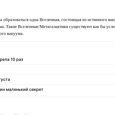
а образоваться одна Вселенная, состоящая из истинного ва
ма. Такие Вселенные/Метагалактики существуют как бы усл
ого вакуума.
рела 10 раз
густа
дин маленький секрет