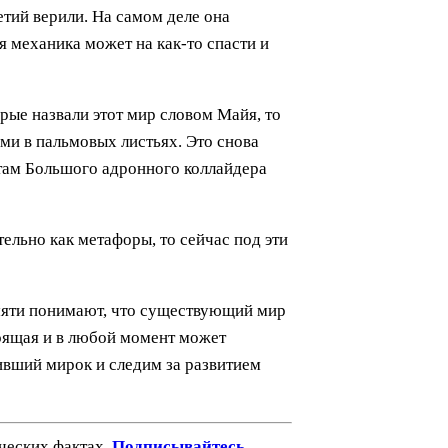
етий верили. На самом деле она
я механика может на как-то спасти и
орые назвали этот мир словом Майя, то
ми в пальмовых листьях. Это снова
птам Большого адронного коллайдера
ельно как метафоры, то сейчас под эти
амяти понимают, что существующий мир
тоящая и в любой момент может
ивший мирок и следим за развитием
ических фактах.
Подписывайтесь
,