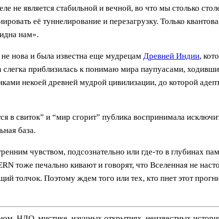
ле не является стабильной и вечной, во что мы столько стол
ировать её туннелирование и перезагрузку. Только квантова
идна нам».
не нова и была известна еще мудрецам
Древней Индии
, кот
ка слегка приблизилась к понимаю мира паупуасами, ходивши
дниками некоей древней мудрой цивилизации, до которой аде
ся в свиток” и “мир сгорит” публика воспринимала исключит
ьная база.
тренним чувством, подсознательно или где-то в глубинах п
CERN тоже печально кивают и говорят, что Вселенная не нас
ий толчок. Поэтому ждем того или тех, кто пнет этот прогн
нном, НЛО, мистике, научных открытиях, неизвестных истор