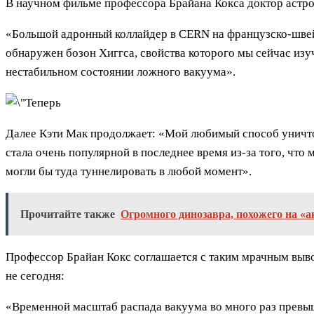
В научном фильме профессора Брайана Кокса доктор астр
«Большой адронный коллайдер в CERN на французско-швей
обнаружен бозон Хиггса, свойства которого мы сейчас изу
нестабильном состоянии ложного вакуума».
Далее Кэти Мак продолжает: «Мой любимый способ уничтож
стала очень популярной в последнее время из-за того, что
могли бы туда туннелировать в любой момент».
Прочитайте также
Огромного динозавра, похожего на «
Профессор Брайан Кокс соглашается с таким мрачным вывод
не сегодня:
«Временной масштаб распада вакуума во много раз превышае