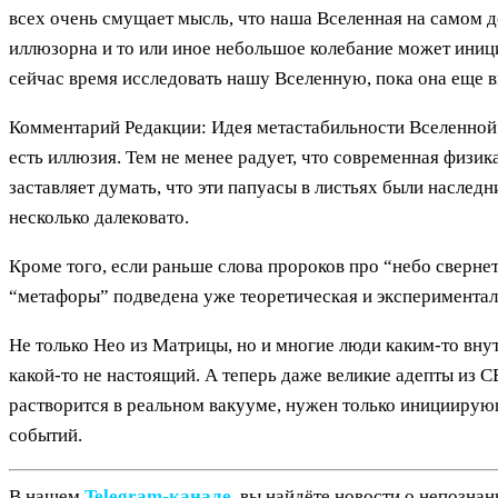
всех очень смущает мысль, что наша Вселенная на самом де
иллюзорна и то или иное небольшое колебание может иници
сейчас время исследовать нашу Вселенную, пока она еще в
Комментарий Редакции: Идея метастабильности Вселенной 
есть иллюзия. Тем не менее радует, что современная физи
заставляет думать, что эти папуасы в листьях были насле
несколько далековато.
Кроме того, если раньше слова пророков про “небо свернет
“метафоры” подведена уже теоретическая и экспериментал
Не только Нео из Матрицы, но и многие люди каким-то вну
какой-то не настоящий. А теперь даже великие адепты из 
растворится в реальном вакууме, нужен только инициирующ
событий.
В нашем
Telegram‑канале
, вы найдёте новости о непозна