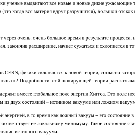
ики ученые выдвигают все новые и новые дикие ужасающие 
(это когда вся материя вдруг разрушится), Большой отскок и
 через очень, очень большое время в результате процесса, 
ая, закончив расширение, начнет сужаться и схлопнется в то
в CERN, физики склоняются к новой теории, согласно кото
ствовать! Подробности этой шокирующей теории рассказыва
ержит вместе глобальное поле энергии Хиггса. Это поле не
ом из двух состояний – истинном вакууме или ложном вакуум
й энергией, в то время как ложный вакуум – это состояние в
 соответствует её локальному минимуму. Такое состояние ст
тояние истинного вакуума.