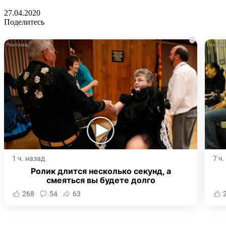
27.04.2020
Поделитесь
i
1 ч. назад
7 ч
Ролик длится несколько секунд, а
смеяться вы будете долго
268
54
63