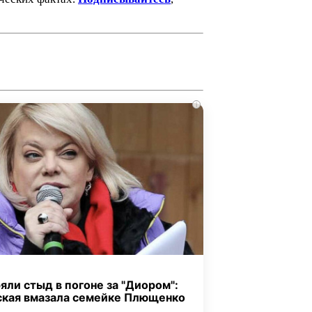
i
яли стыд в погоне за "Диором":
ская вмазала семейке Плющенко