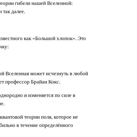
теории гибели нашей Вселенной:
 так далее.
известного как «Большой хлопок». Это
чку:
рой Вселенная может исчезнуть в любой
ет профессор Брайан Кокс.
однородно и изменяется по силе в
е.
 квантовой теории поля, которое не
абильно в течение определённого