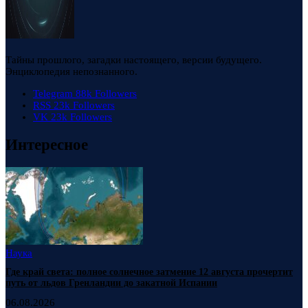
Тайны прошлого, загадки настоящего, версии будущего.
Энциклопедия непознанного.
Telegram
88k
Followers
RSS
23k
Followers
VK
23k
Followers
Интересное
Наука
Где край света: полное солнечное затмение 12 августа прочертит
путь от льдов Гренландии до закатной Испании
06.08.2026