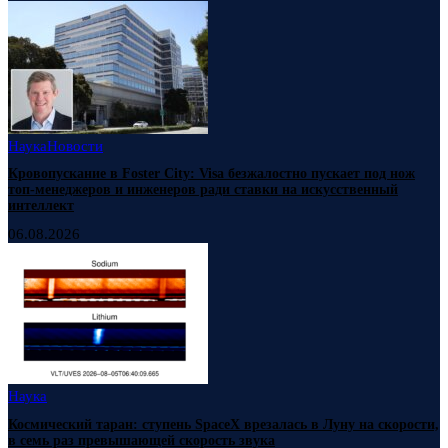
Наука
Новости
Кровопускание в Foster City: Visa безжалостно пускает под нож
топ-менеджеров и инженеров ради ставки на искусственный
интеллект
06.08.2026
Наука
Космический таран: ступень SpaceX врезалась в Луну на скорости,
в семь раз превышающей скорость звука