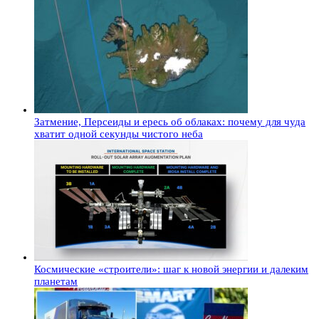
Затмение, Персеиды и ересь об облаках: почему для чуда
хватит одной секунды чистого неба
Космические «строители»: шаг к новой энергии и далеким
планетам