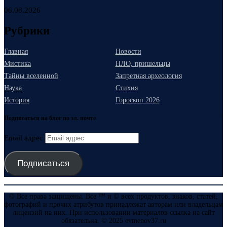
06.08.2026
Рубрики
Главная
Новости
Мистика
НЛО, пришельцы
Тайны вселенной
Запретная археология
Наука
Стихия
История
Гороскоп 2026
Подписаться на блог по эл. почте
Email адрес
Подписаться
© Все права защищены. Все ™ и © всех продуктов, знаков, статей,
фотографий и прочих атрибутов принадлежат авторам или владельцам
лицензий на них. При использовании материалов ссылка на сайт
обязательна. © 2025 evmenov37.ru