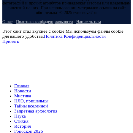
фотографий и прочих атрибутов принадлежат авторам или владельцам
лицензий на них. При использовании материалов ссылка на сайт
обязательна. © 2025 evmenov37.ru
О нас
Политика конфиденциальности
Написать нам
Этот сайт стал вкуснее с cookie Мы используем файлы cookie
для вашего удобства.
Политика Конфиденциальности
Принять
Главная
Новости
Мистика
НЛО, пришельцы
Тайны вселенной
Запретная археология
Наука
Стихия
История
Гороскоп 2026