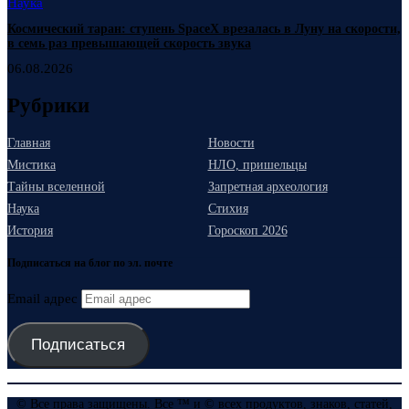
Наука
Космический таран: ступень SpaceX врезалась в Луну на скорости,
в семь раз превышающей скорость звука
06.08.2026
Рубрики
Главная
Новости
Мистика
НЛО, пришельцы
Тайны вселенной
Запретная археология
Наука
Стихия
История
Гороскоп 2026
Подписаться на блог по эл. почте
Email адрес
Подписаться
© Все права защищены. Все ™ и © всех продуктов, знаков, статей,