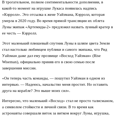
В трогательном, полном сентиментальности дополнении, в
какой-то момент на игрушке Лукаса появилась надпись
«Кэрролл». Это отсылка к жене Уайзмана, Кэрролл, которая
умерла в 2020 году. Во время прямой трансляции их облета
Луны экипаж «Артемиды-2» предложил назвать лунный кратер в
ее честь — Кэрролл.
Этот маленький плюшевый спутник Луны в шляпе цвета Земли
стал настолько любимцем публики и самого экипажа, что Рид
Уайзман даже дал ему прозвище «Восход Уайзман» (Rise
Wiseman), официально приняв его в свою семью после
завершения миссии.
«Он теперь часть команды, — пошутил Уайзман в одном из
интервью. — Надеюсь, начальство меня простит. Но оставить
друга на корабле? Это выше моих сил».
Интересно, что маленький «Восход» стал не просто талисманом,
а символом стойкости и личной связи. В то время как
астронавты совершали виток за витком вокруг Луны, игрушка,