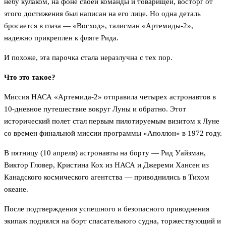
небу кулаком, на фоне своей команды и товарищей, восторг от
этого достижения был написан на его лице. Но одна деталь
бросается в глаза — «Восход», талисман «Артемиды-2»,
надежно прикреплен к фляге Рида.
И похоже, эта парочка стала неразлучна с тех пор.
Что это такое?
Миссия НАСА «Артемида-2» отправила четырех астронавтов в
10-дневное путешествие вокруг Луны и обратно. Этот
исторический полет стал первым пилотируемым визитом к Луне
со времен финальной миссии программы «Аполлон» в 1972 году.
В пятницу (10 апреля) астронавты на борту — Рид Уайзман,
Виктор Гловер, Кристина Кох из НАСА и Джереми Хансен из
Канадского космического агентства — приводнились в Тихом
океане.
После подтверждения успешного и безопасного приводнения
экипаж поднялся на борт спасательного судна, торжествующий и