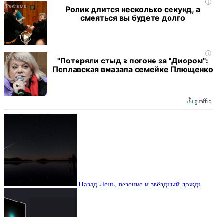
i
Ролик длится несколько секунд, а
смеяться вы будете долго
i
"Потеряли стыд в погоне за "Диором":
Поплавская вмазала семейке Плющенко
Назад
Лень, везение и звёздный дождь