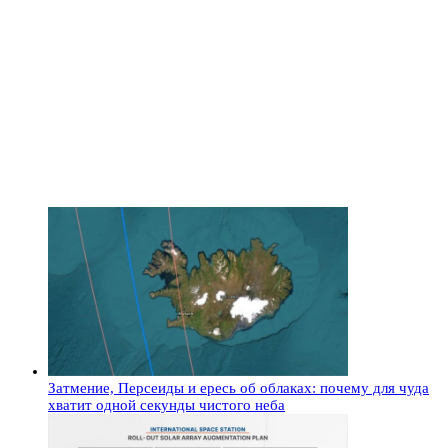
Затмение, Персеиды и ересь об облаках: почему для чуда
хватит одной секунды чистого неба