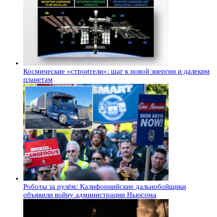
Космические «строители»: шаг к новой энергии и далеким
планетам
Роботы за рулём: Калифорнийские дальнобойщики
объявили войну администрации Ньюсома