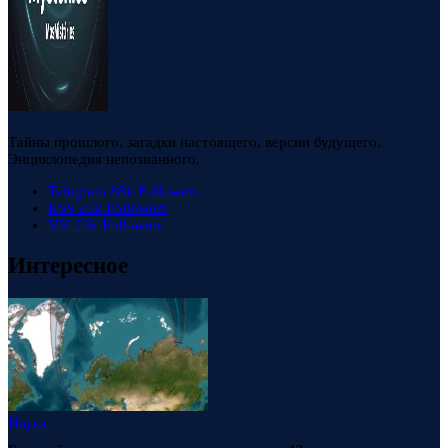
Тайны прошлого, загадки настоящего, версии будущего.
Энциклопедия непознанного.
Telegram
88k
Followers
RSS
23k
Followers
VK
23k
Followers
Интересное
Наука