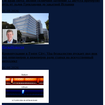
Где край света: полное солнечное затмение 12 августа прочертит
путь от льдов Гренландии до закатной Испании
06.08.2026
Наука
Новости
Кровопускание в Foster City: Visa безжалостно пускает под нож
топ-менеджеров и инженеров ради ставки на искусственный
интеллект
06.08.2026