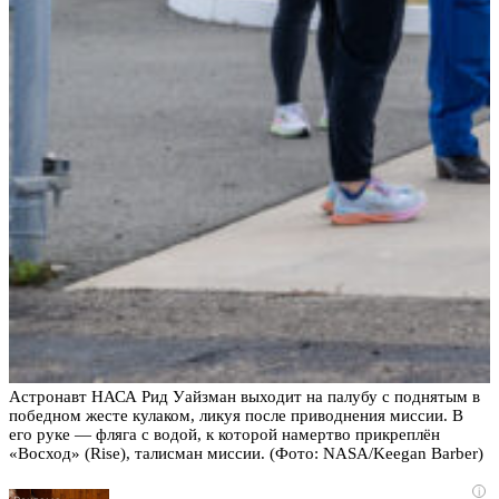
Астронавт НАСА Рид Уайзман выходит на палубу с поднятым в
победном жесте кулаком, ликуя после приводнения миссии. В
его руке — фляга с водой, к которой намертво прикреплён
«Восход» (Rise), талисман миссии. (Фото: NASA/Keegan Barber)
i