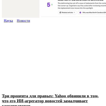
Наука
Новости
Три процента для правых: Yahoo обвинили в том,
что его ИИ-агрегатор новостей замалчивает
консерваторов