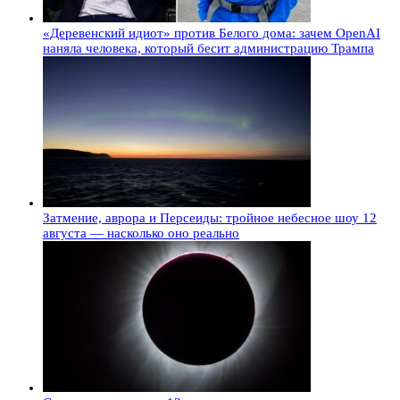
«Деревенский идиот» против Белого дома: зачем OpenAI
наняла человека, который бесит администрацию Трампа
Затмение, аврора и Персеиды: тройное небесное шоу 12
августа — насколько оно реально