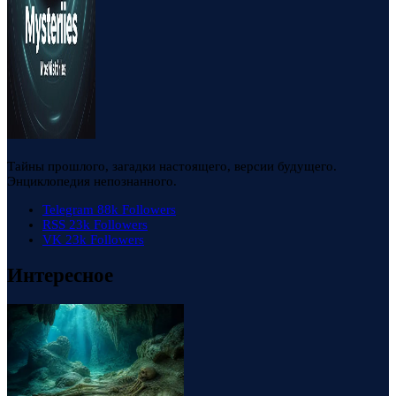
Тайны прошлого, загадки настоящего, версии будущего.
Энциклопедия непознанного.
Telegram
88k
Followers
RSS
23k
Followers
VK
23k
Followers
Интересное