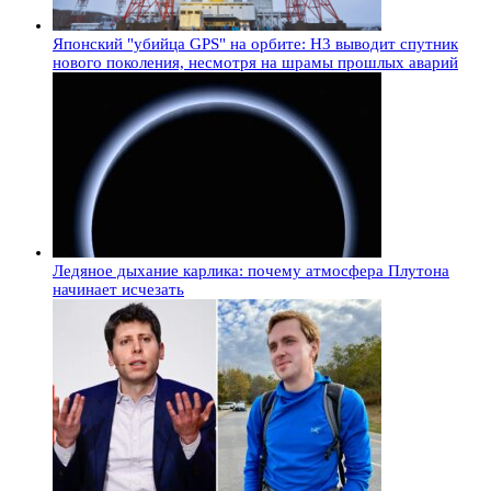
Японский "убийца GPS" на орбите: H3 выводит спутник
нового поколения, несмотря на шрамы прошлых аварий
Ледяное дыхание карлика: почему атмосфера Плутона
начинает исчезать