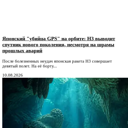
Японский "убийца GPS" на орбите: H3 выводит
спутник нового поколения, несмотря на шрамы
прошлых аварий
После болезненных неудач японская ракета H3 совершает
девятый полет. На её борту...
10.08.2026