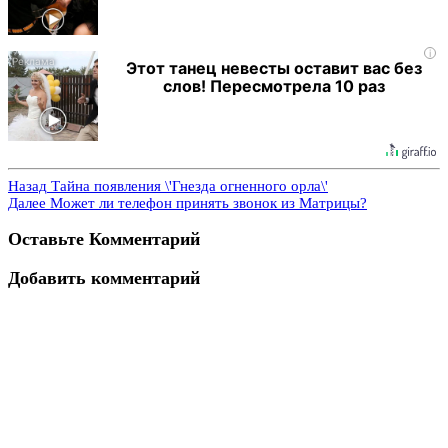
i
Этот танец невесты оставит вас без
слов! Пересмотрела 10 раз
Назад
Тайна появления \'Гнезда огненного орла\'
Далее
Может ли телефон принять звонок из Матрицы?
Оставьте Комментарий
Добавить комментарий