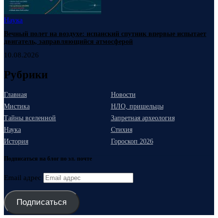
Наука
Вечный полет на воздухе: испанский спутник впервые испытает
двигатель, заправляющийся атмосферой
10.08.2026
Рубрики
Главная
Новости
Мистика
НЛО, пришельцы
Тайны вселенной
Запретная археология
Наука
Стихия
История
Гороскоп 2026
Подписаться на блог по эл. почте
Email адрес
Подписаться