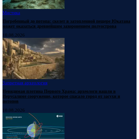
Мистика
Погребенный до потопа: скелет в затопленной пещере Юкатана
может оказаться древнейшим захоронением полуострова
10.08.2026
Запретная археология
Невидимая плотина Первого Храма: археологи нашли в
Иерусалиме сооружение, которое спасало город от засухи и
потопов
10.08.2026