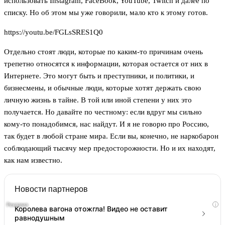
использовать Instagram, FaceBook, YouTube, Twitch и далее по
списку. Но об этом мы уже говорили, мало кто к этому готов.
https://youtu.be/FGLsSRES1Q0
Отдельно стоят люди, которые по каким-то причинам очень
трепетно относятся к информации, которая остается от них в
Интернете. Это могут быть и преступники, и политики, и
бизнесмены, и обычные люди, которые хотят держать свою
личную жизнь в тайне. В той или иной степени у них это
получается. Но давайте по честному: если вдруг мы сильно
кому-то понадобимся, нас найдут. И я не говорю про Россию,
так будет в любой стране мира. Если вы, конечно, не наркобарон
соблюдающий тысячу мер предосторожности. Но и их находят,
как нам известно.
Новости партнеров
i
Королева вагона отожгла! Видео не оставит
равнодушным