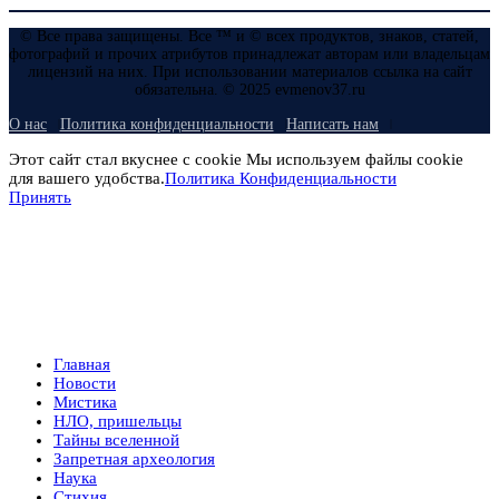
© Все права защищены. Все ™ и © всех продуктов, знаков, статей,
фотографий и прочих атрибутов принадлежат авторам или владельцам
лицензий на них. При использовании материалов ссылка на сайт
обязательна. © 2025 evmenov37.ru
О нас
Политика конфиденциальности
Написать нам
Этот сайт стал вкуснее с cookie Мы используем файлы cookie
для вашего удобства.
Политика Конфиденциальности
Принять
Главная
Новости
Мистика
НЛО, пришельцы
Тайны вселенной
Запретная археология
Наука
Стихия