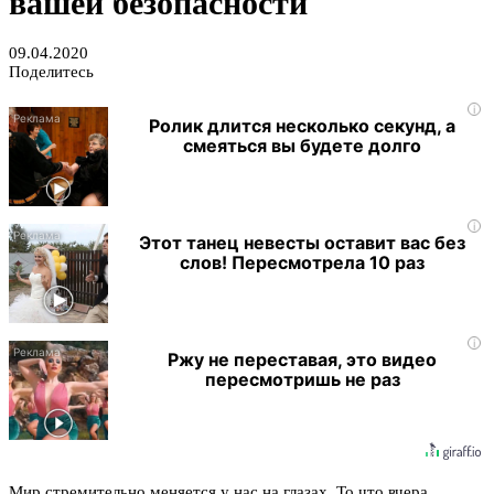
вашей безопасности
09.04.2020
Поделитесь
i
Ролик длится несколько секунд, а
смеяться вы будете долго
i
Этот танец невесты оставит вас без
слов! Пересмотрела 10 раз
i
Ржу не переставая, это видео
пересмотришь не раз
Мир стремительно меняется у нас на глазах. То что вчера