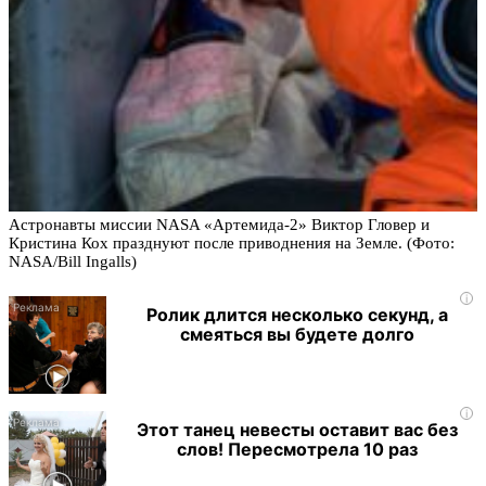
Астронавты миссии NASA «Артемида-2» Виктор Гловер и
Кристина Кох празднуют после приводнения на Земле. (Фото:
NASA/Bill Ingalls)
i
Ролик длится несколько секунд, а
смеяться вы будете долго
i
Этот танец невесты оставит вас без
слов! Пересмотрела 10 раз