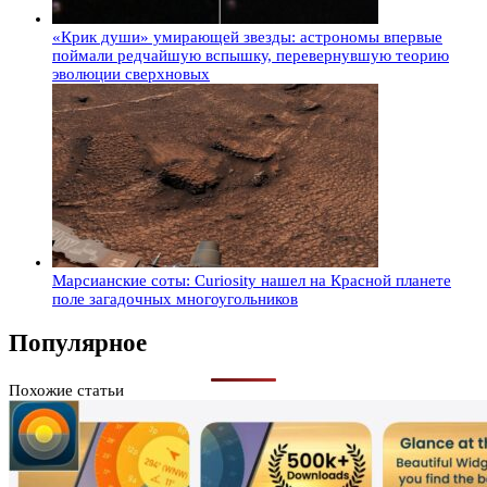
«Крик души» умирающей звезды: астрономы впервые
поймали редчайшую вспышку, перевернувшую теорию
эволюции сверхновых
Марсианские соты: Curiosity нашел на Красной планете
поле загадочных многоугольников
Популярное
Похожие статьи