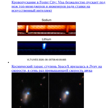
Кровопускание в Foster City: Visa безжалостно пускает под
нож топ-менеджеров и инженеров ради ставки на
искусственный интеллект
Космический таран: ступень SpaceX врезалась в Луну на
скорости, в семь раз превышающей скорость звука