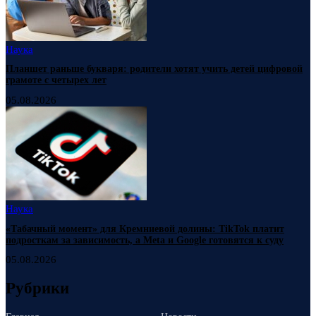
Наука
Планшет раньше букваря: родители хотят учить детей цифровой
грамоте с четырех лет
05.08.2026
Наука
«Табачный момент» для Кремниевой долины: TikTok платит
подросткам за зависимость, а Meta и Google готовятся к суду
05.08.2026
Рубрики