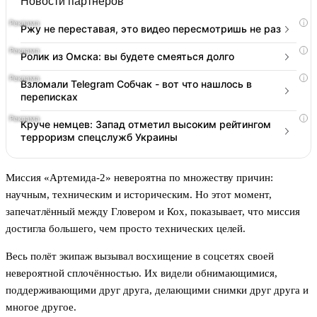
Новости партнеров
i
Ржу не переставая, это видео пересмотришь не раз
i
Ролик из Омска: вы будете смеяться долго
i
Взломали Telegram Собчак - вот что нашлось в
переписках
i
Круче немцев: Запад отметил высоким рейтингом
терроризм спецслужб Украины
Миссия «Артемида-2» невероятна по множеству причин:
научным, техническим и историческим. Но этот момент,
запечатлённый между Гловером и Кох, показывает, что миссия
достигла большего, чем просто технических целей.
Весь полёт экипаж вызывал восхищение в соцсетях своей
невероятной сплочённостью. Их видели обнимающимися,
поддерживающими друг друга, делающими снимки друг друга и
многое другое.