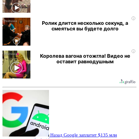
i
Ролик длится несколько секунд, а
смеяться вы будете долго
i
Королева вагона отожгла! Видео не
оставит равнодушным
Назад
Google заплатит $135 млн