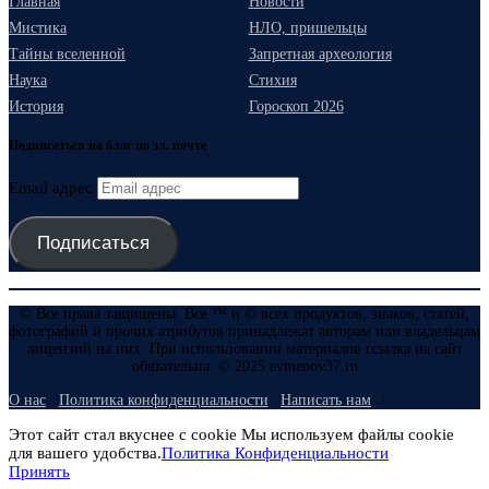
Главная
Новости
Мистика
НЛО, пришельцы
Тайны вселенной
Запретная археология
Наука
Стихия
История
Гороскоп 2026
Подписаться на блог по эл. почте
Email адрес
Подписаться
© Все права защищены. Все ™ и © всех продуктов, знаков, статей,
фотографий и прочих атрибутов принадлежат авторам или владельцам
лицензий на них. При использовании материалов ссылка на сайт
обязательна. © 2025 evmenov37.ru
О нас
Политика конфиденциальности
Написать нам
Этот сайт стал вкуснее с cookie Мы используем файлы cookie
для вашего удобства.
Политика Конфиденциальности
Принять