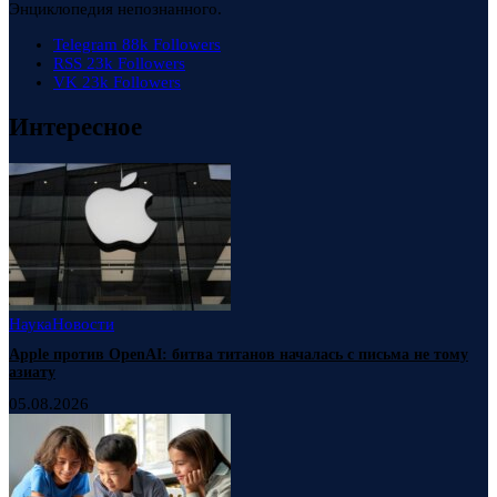
Энциклопедия непознанного.
Telegram
88k
Followers
RSS
23k
Followers
VK
23k
Followers
Интересное
Наука
Новости
Apple против OpenAI: битва титанов началась с письма не тому
азиату
05.08.2026