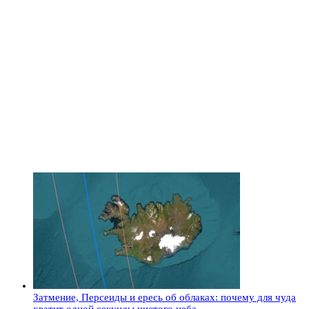
Затмение, Персеиды и ересь об облаках: почему для чуда