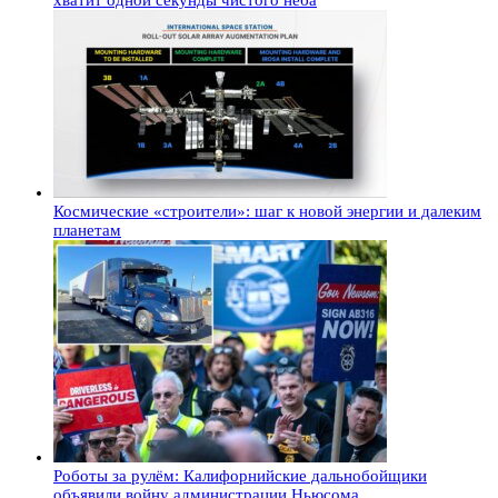
хватит одной секунды чистого неба
Космические «строители»: шаг к новой энергии и далеким
планетам
Роботы за рулём: Калифорнийские дальнобойщики
объявили войну администрации Ньюсома