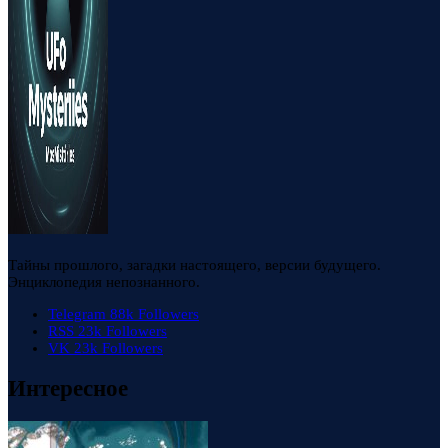
Тайны прошлого, загадки настоящего, версии будущего.
Энциклопедия непознанного.
Telegram
88k
Followers
RSS
23k
Followers
VK
23k
Followers
Интересное