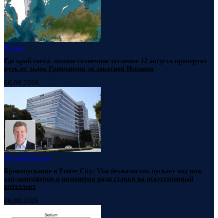
Наука
Где край света: полное солнечное затмение 12 августа прочертит
путь от льдов Гренландии до закатной Испании
06.08.2026
Наука
Новости
Кровопускание в Foster City: Visa безжалостно пускает под нож
топ-менеджеров и инженеров ради ставки на искусственный
интеллект
06.08.2026