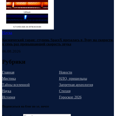
Наука
Космический таран: ступень SpaceX врезалась в Луну на скорости,
в семь раз превышающей скорость звука
06.08.2026
Рубрики
Главная
Новости
Мистика
НЛО, пришельцы
Тайны вселенной
Запретная археология
Наука
Стихия
История
Гороскоп 2026
Подписаться на блог по эл. почте