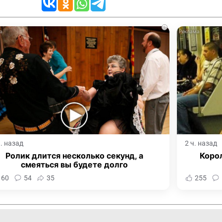
i
ч. назад
2 ч. назад
Ролик длится несколько секунд, а
Корол
смеяться вы будете долго
160
54
35
255