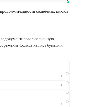
о продолжительности солнечных циклов
х задокументировал солнечную
зображение Солнца на лист бумаги и
i
i
i
i