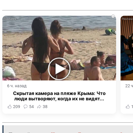
i
6 ч. назад
22 
Скрытая камера на пляже Крыма: Что
люди вытворяют, когда их не видят...
209
54
38