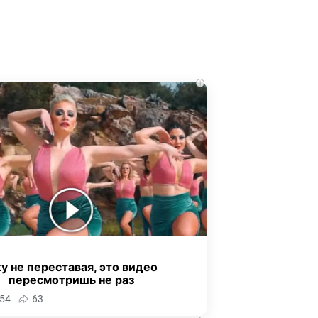
i
у не переставая, это видео
пересмотришь не раз
54
63