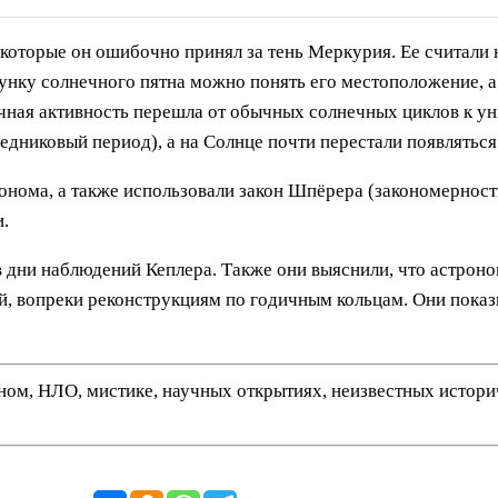
, которые он ошибочно принял за тень Меркурия. Ее считали
сунку солнечного пятна можно понять его местоположение, а
нечная активность перешла от обычных солнечных циклов к 
ледниковый период), а на Солнце почти перестали появляться
нома, а также использовали закон Шпёрера (закономерность
.
дни наблюдений Кеплера. Также они выяснили, что астроном
й, вопреки реконструкциям по годичным кольцам. Они показ
нном, НЛО, мистике, научных открытиях, неизвестных истор