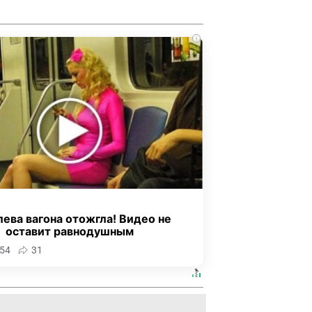
i
ева вагона отожгла! Видео не
оставит равнодушным
54
31