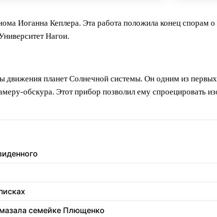
нома Иоганна Кеплера. Эта работа положила конец спорам 
Университет Нагои.
ы движения планет Солнечной системы. Он одним из первы
 камеру-обскура. Этот прибор позволил ему спроецировать и
увиденного
еписках
 вмазала семейке Плющенко