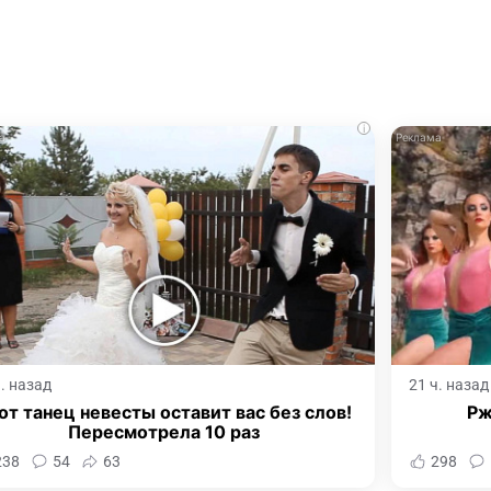
i
ч. назад
21 ч. назад
от танец невесты оставит вас без слов!
Рж
Пересмотрела 10 раз
238
54
63
298