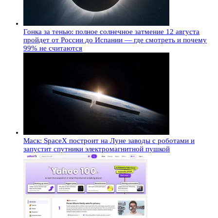
Гонка за тенью: полное солнечное затмение 12 августа
пройдет от России до Испании — где смотреть и почему
99% не считаются
Маск: SpaceX построит на Луне заводы с роботами и
запустит спутники электромагнитной пушкой