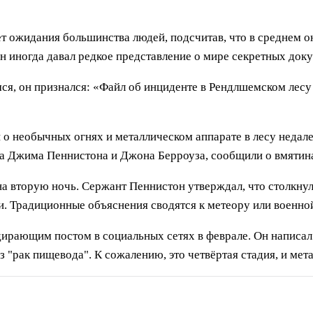
т ожидания большинства людей, подсчитав, что в среднем о
он иногда давал редкое представление о мире секретных док
я, он признался: «Файл об инциденте в Рендлшемском лесу д
необычных огнях и металлическом аппарате в лесу недалек
та Джима Пеннистона и Джона Берроуза, сообщили о вмятина
 вторую ночь. Сержант Пеннистон утверждал, что столкнулс
и. Традиционные объяснения сводятся к метеору или военной
рающим постом в социальных сетях в феврале. Он написал:
 "рак пищевода". К сожалению, это четвёртая стадия, и мет