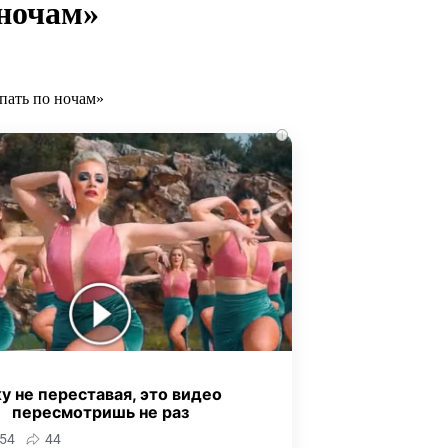
 ночам»
i
у не переставая, это видео
пересмотришь не раз
54
44