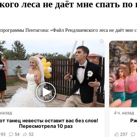
го леса не даёт мне спать по
i
. назад
4 ч. назад
от танец невесты оставит вас без слов!
Рж
Пересмотрела 10 раз
193
54
52
237