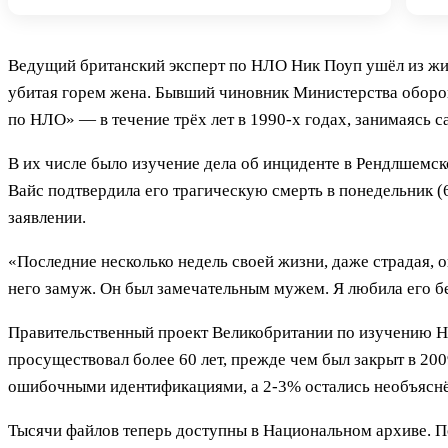
Ведущий британский эксперт по НЛО Ник Поуп ушёл из жизн
убитая горем жена. Бывший чиновник Министерства обор
по НЛО» — в течение трёх лет в 1990-х годах, занимаясь
В их числе было изучение дела об инциденте в Рендлшемск
Вайс подтвердила его трагическую смерть в понедельник (6
заявлении.
«Последние несколько недель своей жизни, даже страдая, о
него замуж. Он был замечательным мужем. Я любила его б
Правительственный проект Великобритании по изучению Н
просуществовал более 60 лет, прежде чем был закрыт в 2
ошибочными идентификациями, а 2-3% остались необъясн
Тысячи файлов теперь доступны в Национальном архиве. П