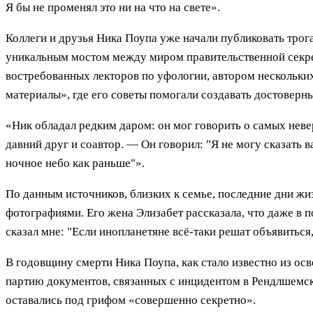
Я бы не променял это ни на что на свете».
Коллеги и друзья Ника Поупа уже начали публиковать трог
уникальным мостом между миром правительственной секре
востребованных лекторов по уфологии, автором нескольки
материалы», где его советы помогали создавать достоверн
«Ник обладал редким даром: он мог говорить о самых невер
давний друг и соавтор. — Он говорил: "Я не могу сказать ва
ночное небо как раньше"».
По данным источников, близких к семье, последние дни ж
фотографиями. Его жена Элизабет рассказала, что даже в 
сказал мне: "Если инопланетяне всё-таки решат объявиться,
В годовщину смерти Ника Поупа, как стало известно из о
партию документов, связанных с инцидентом в Рендлшемско
оставались под грифом «совершенно секретно».