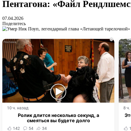
Пентагона: «Файл Рендлшемско
07.04.2026
Поделитесь
i
10 ч. назад
8 ч
Ролик длится несколько секунд, а
Эт
смеяться вы будете долго
142
54
34