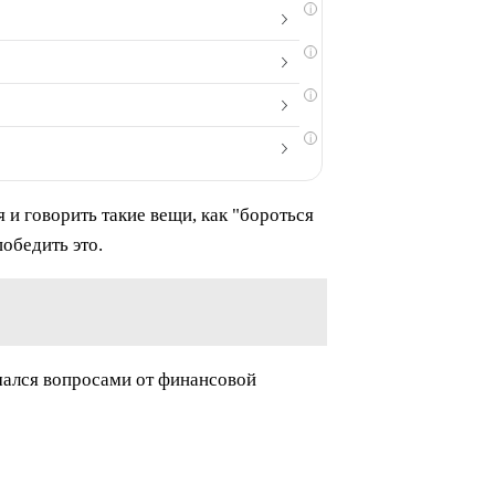
i
i
i
i
 и говорить такие вещи, как "бороться
победить это.
мался вопросами от финансовой