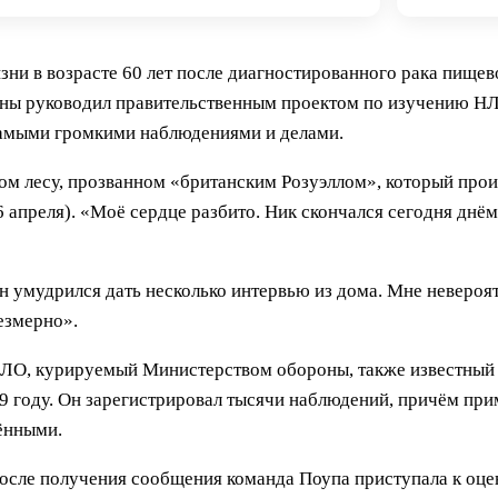
и в возрасте 60 лет после диагностированного рака пищево
оны руководил правительственным проектом по изучению Н
 самыми громкими наблюдениями и делами.
ом лесу, прозванном «британским Розуэллом», который прои
 апреля). «Моё сердце разбито. Ник скончался сегодня днём
н умудрился дать несколько интервью из дома. Мне невероят
езмерно».
ЛО, курируемый Министерством обороны, также известный 
009 году. Он зарегистрировал тысячи наблюдений, причём п
ёнными.
осле получения сообщения команда Поупа приступала к оце