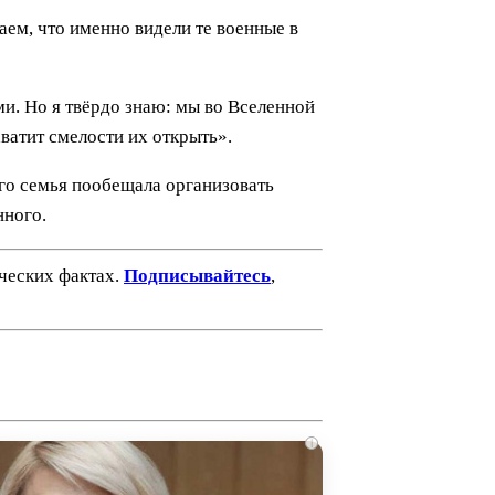
аем, что именно видели те военные в
ми. Но я твёрдо знаю: мы во Вселенной
хватит смелости их открыть».
его семья пообещала организовать
нного.
ических фактах.
Подписывайтесь
,
i