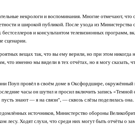
ательные некрологи и воспоминания. Многие отмечают, что о
тности и широкой публикой. После ухода из Министерства 
х бестселлеров и консультантом телевизионных программ, в
ые сценарии.
оятных вещах так, что вы ему верили, но при этом никогда 
м, что именно мы видели в тех отчётах, но я могу сказать, ч
изни Поуп провёл в своём доме в Оксфордшире, окружённый
последние часы он шутил и просил включить запись «Темной
 пусть знают — я на связи", — сквозь слёзы поделилась она.
сведомлённых источников, Министерство обороны Великобри
м лесу. Ходят слухи, что среди них могут быть отчёты о за