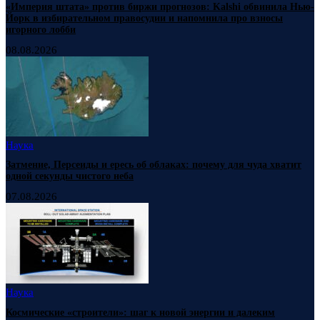
«Империя штата» против биржи прогнозов: Kalshi обвинила Нью-
Йорк в избирательном правосудии и напомнила про взносы
игорного лобби
08.08.2026
Наука
Затмение, Персеиды и ересь об облаках: почему для чуда хватит
одной секунды чистого неба
07.08.2026
Наука
Космические «строители»: шаг к новой энергии и далеким