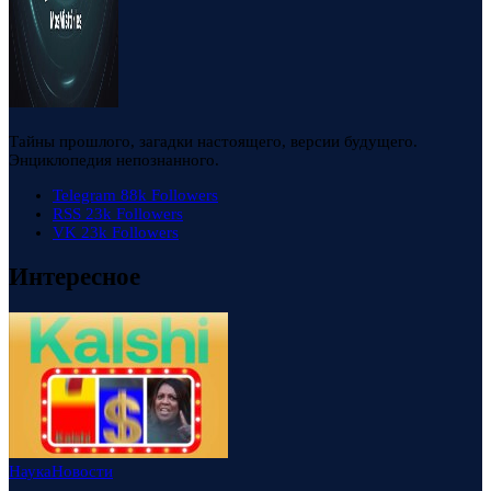
Тайны прошлого, загадки настоящего, версии будущего.
Энциклопедия непознанного.
Telegram
88k
Followers
RSS
23k
Followers
VK
23k
Followers
Интересное
Наука
Новости