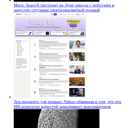
Маск: SpaceX построит на Луне заводы с роботами и
запустит спутники электромагнитной пушкой
Три процента для правых: Yahoo обвинили в том, что его
ИИ-агрегатор новостей замалчивает консерваторов