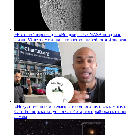
«Большой взрыв» для «Вояджера-2»: NASA продлило
жизнь 50-летнему аппарату хитрой переброской энергии
«Искусственный интеллект» из одного человека: житель
Сан-Франциско запустил чат-бота, который оказался им
самим