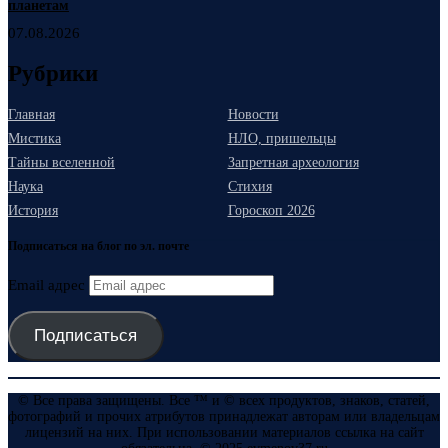
планетам
07.08.2026
Рубрики
Главная
Новости
Мистика
НЛО, пришельцы
Тайны вселенной
Запретная археология
Наука
Стихия
История
Гороскоп 2026
Подписаться на блог по эл. почте
Email адрес
Подписаться
© Все права защищены. Все ™ и © всех продуктов, знаков, статей,
фотографий и прочих атрибутов принадлежат авторам или владельцам
лицензий на них. При использовании материалов ссылка на сайт