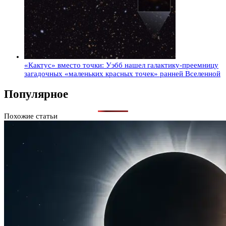
«Кактус» вместо точки: Уэбб нашел галактику-преемницу
загадочных «маленьких красных точек» ранней Вселенной
Популярное
Похожие статьи