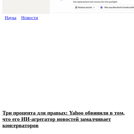
Наука
Новости
Три процента для правых: Yahoo обвинили в том,
что его ИИ-агрегатор новостей замалчивает
консерваторов