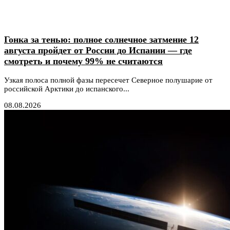
Гонка за тенью: полное солнечное затмение 12
августа пройдет от России до Испании — где
смотреть и почему 99% не считаются
Узкая полоса полной фазы пересечет Северное полушарие от
российской Арктики до испанского...
08.08.2026