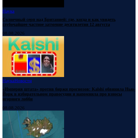
Наука
Солнечный серп над Британией: где, когда и как увидеть
глубочайшее частное затмение десятилетия 12 августа
08.08.2026
Наука
Новости
«Империя штата» против биржи прогнозов: Kalshi обвинила Нью-
Йорк в избирательном правосудии и напомнила про взносы
игорного лобби
08.08.2026