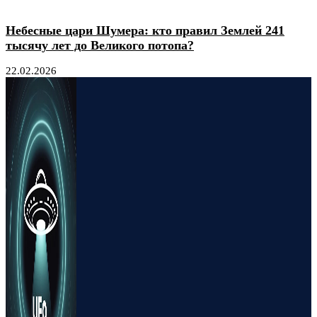
Небесные цари Шумера: кто правил Землей 241
тысячу лет до Великого потопа?
22.02.2026