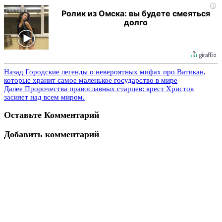
i
Ролик из Омска: вы будете смеяться
долго
Назад
Городские легенды о невероятных мифах про Ватикан,
которые хранит самое маленькое государство в мире
Далее
Пророчества православных старцев: крест Христов
засияет над всем миром.
Оставьте Комментарий
Добавить комментарий