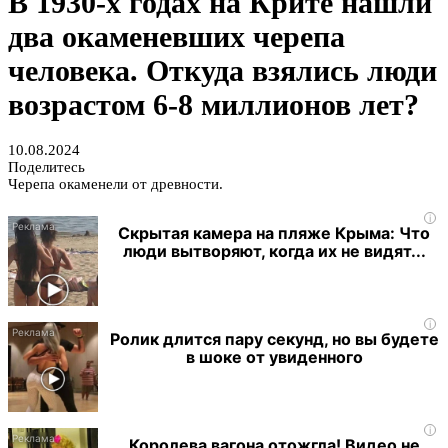
В 1930-х годах на Крите нашли
два окаменевших черепа
человека. Откуда взялись люди
возрастом 6-8 миллионов лет?
10.08.2024
Поделитесь
Черепа окаменели от древности.
i
Скрытая камера на пляже Крыма: Что
люди вытворяют, когда их не видят...
i
Ролик длится пару секунд, но вы будете
в шоке от увиденного
i
Королева вагона отожгла! Видео не