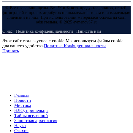
© Все права защищены. Все ™ и © всех продуктов, знаков, статей,
фотографий и прочих атрибутов принадлежат авторам или владельцам
лицензий на них. При использовании материалов ссылка на сайт
обязательна. © 2025 evmenov37.ru
О нас
Политика конфиденциальности
Написать нам
Этот сайт стал вкуснее с cookie Мы используем файлы cookie
для вашего удобства.
Политика Конфиденциальности
Принять
Главная
Новости
Мистика
НЛО, пришельцы
Тайны вселенной
Запретная археология
Наука
Стихия