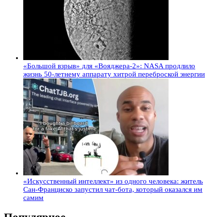
«Большой взрыв» для «Вояджера-2»: NASA продлило
жизнь 50-летнему аппарату хитрой переброской энергии
«Искусственный интеллект» из одного человека: житель
Сан-Франциско запустил чат-бота, который оказался им
самим