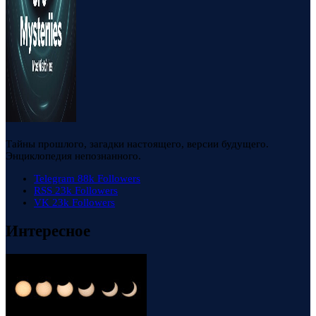
Тайны прошлого, загадки настоящего, версии будущего.
Энциклопедия непознанного.
Telegram
88k
Followers
RSS
23k
Followers
VK
23k
Followers
Интересное