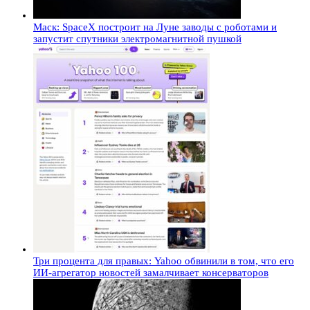
Маск: SpaceX построит на Луне заводы с роботами и
запустит спутники электромагнитной пушкой
Три процента для правых: Yahoo обвинили в том, что его
ИИ-агрегатор новостей замалчивает консерваторов