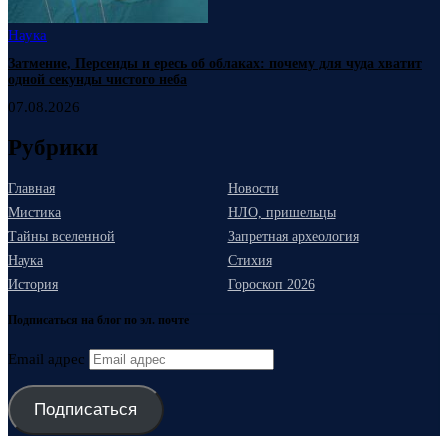
Наука
Затмение, Персеиды и ересь об облаках: почему для чуда хватит
одной секунды чистого неба
07.08.2026
Рубрики
Главная
Новости
Мистика
НЛО, пришельцы
Тайны вселенной
Запретная археология
Наука
Стихия
История
Гороскоп 2026
Подписаться на блог по эл. почте
Email адрес
Подписаться