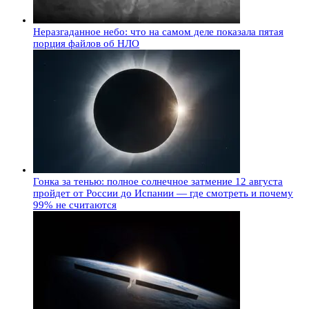
Неразгаданное небо: что на самом деле показала пятая
порция файлов об НЛО
Гонка за тенью: полное солнечное затмение 12 августа
пройдет от России до Испании — где смотреть и почему
99% не считаются