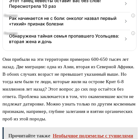
Этот танец невесты оставит вас без слов!
Пересмотрела 10 раз
i
Рак начинается не с боли: онколог назвал первый
«тихий» признак болезни
i
Обнаружена тайная семья пропавшего Усольцева:
вторая жена и дочь
Они прибыли на эти территории примерно 600-650 тысяч лет
назад. Две миграции: одна из Азии, вторая из Северной Африки.
В обоих случаях возраст не превышает указанный выше. Но
тогда кем были те люди, которые жили на острове Крит 6-8
миллионов лет назад? Этот вопрос до сих пор остаётся без
ответа. Проблема заключается в том, что окаменевшие кости не
подлежат датировке. Можно узнать только по другим косвенным
признакам, например, глубине залегания и взятии органических
проб из этой породы.
Прочитайте также
Необычное подземелье с туннелями