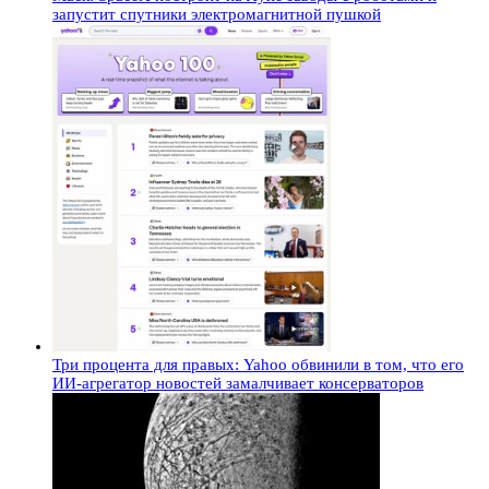
запустит спутники электромагнитной пушкой
Три процента для правых: Yahoo обвинили в том, что его
ИИ-агрегатор новостей замалчивает консерваторов