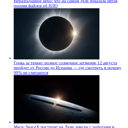
Неразгаданное небо: что на самом деле показала пятая
порция файлов об НЛО
Гонка за тенью: полное солнечное затмение 12 августа
пройдет от России до Испании — где смотреть и почему
99% не считаются
Маск: SpaceX построит на Луне заводы с роботами и