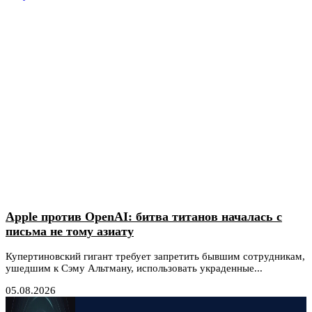
Apple против OpenAI: битва титанов началась с
письма не тому азиату
Купертиновский гигант требует запретить бывшим сотрудникам,
ушедшим к Сэму Альтману, использовать украденные...
05.08.2026