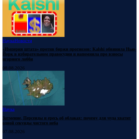
Наука
Новости
«Империя штата» против биржи прогнозов: Kalshi обвинила Нью-
Йорк в избирательном правосудии и напомнила про взносы
игорного лобби
08.08.2026
Наука
Затмение, Персеиды и ересь об облаках: почему для чуда хватит
одной секунды чистого неба
07.08.2026