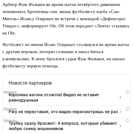
Арбитр Яэль Фалькон во время матча четвёртого дивизиона
чемпионата Аргентины спас жизнь футболисту клуба «Сан-
Мигель» Исаису Олариаге во встрече с командой «Дефенсорес
Унидос», информирует Ole. Об этом передает «Лента» ссылаясь
на Ole.
Футболист по имени Исаис Олариаге столкнулся во время матча
с другим игроком, потерял сознание и начал биться
в конвульсиях. К нему бросился судья Яэль Фалькон, он оказал
футболисту первую помощь.
Новости партнеров
i
Королева вагона отожгла! Видео не оставит
равнодушным
i
Ржу не переставая, это видео пересмотришь не раз
i
Трубку сразу бросают: 4 вопроса, которые убивают
любую схему мошенников