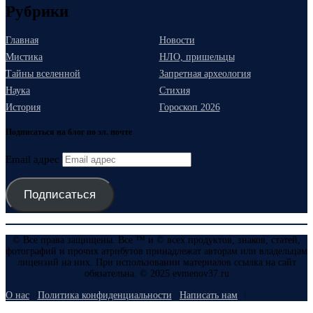
Рубрики
Главная
Новости
Мистика
НЛО, пришельцы
Тайны вселенной
Запретная археология
Наука
Стихия
История
Гороскоп 2026
Подписаться на блог по эл. почте
Email адрес
Подписаться
© Все права защищены. Все ™ и © всех продуктов, знаков, статей,
фотографий и прочих атрибутов принадлежат авторам или владельцам
лицензий на них. При использовании материалов ссылка на сайт
обязательна. © 2025 evmenov37.ru
О нас
Политика конфиденциальности
Написать нам