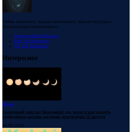
Тайны прошлого, загадки настоящего, версии будущего.
Энциклопедия непознанного.
Telegram
88k
Followers
RSS
23k
Followers
VK
23k
Followers
Интересное
Наука
Солнечный серп над Британией: где, когда и как увидеть
глубочайшее частное затмение десятилетия 12 августа
08.08.2026