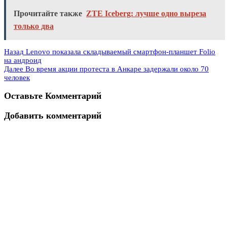
Прочитайте также
ZTE Iceberg: лучше одно выреза
только два
Назад
Lenovo показала складываемый смартфон-планшет Folio
на андроид
Далее
Во время акции протеста в Анкаре задержали около 70
человек
Оставьте Комментарий
Добавить комментарий