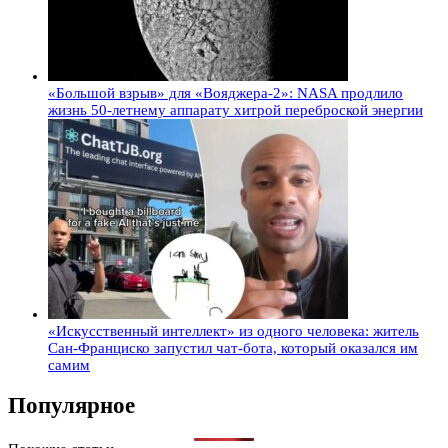
«Большой взрыв» для «Вояджера-2»: NASA продлило
жизнь 50-летнему аппарату хитрой переброской энергии
«Искусственный интеллект» из одного человека: житель
Сан-Франциско запустил чат-бота, который оказался им
самим
Популярное