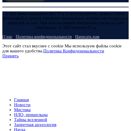
© Все права защищены. Все ™ и © всех продуктов, знаков, статей,
фотографий и прочих атрибутов принадлежат авторам или владельцам
лицензий на них. При использовании материалов ссылка на сайт
обязательна. © 2025 evmenov37.ru
О нас
Политика конфиденциальности
Написать нам
Этот сайт стал вкуснее с cookie Мы используем файлы cookie
для вашего удобства.
Политика Конфиденциальности
Принять
Главная
Новости
Мистика
НЛО, пришельцы
Тайны вселенной
Запретная археология
Наука