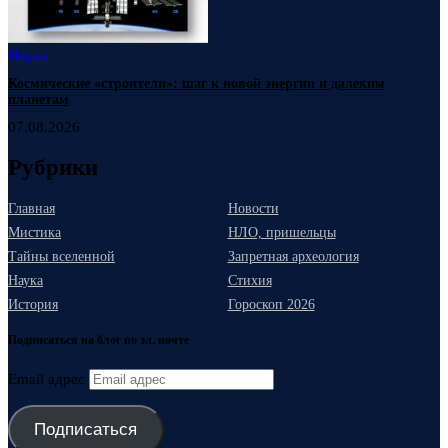
Наука
Космические «строители»: шаг к новой энергии и далеким
планетам
07.08.2026
Рубрики
Главная
Новости
Мистика
НЛО, пришельцы
Тайны вселенной
Запретная археология
Наука
Стихия
История
Гороскоп 2026
Подписаться на блог по эл. почте
Email адрес
Подписаться