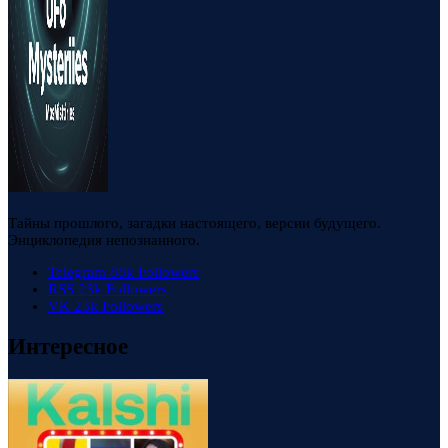
Тайны прошлого, загадки настоящего, версии будущего.
Энциклопедия непознанного.
Telegram
88k
Followers
RSS
23k
Followers
VK
23k
Followers
Интересное