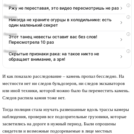
i
Ржу не переставая, это видео пересмотришь не раз
i
Никогда не храните огурцы в холодильнике: есть
один маленький секрет
i
Этот танец невесты оставит вас без слов!
Пересмотрела 10 раз
i
Скрытые признаки рака: на такое никто не
обращает внимание, а зря!
И как показало расследование – камень пропал бесследно. На
местности нет ни следов бульдозеров, ни следов экскаваторов
или иной техники, которой можно было бы переместить камень.
Следов распила камня тоже нет.
Тогда полиция стала изучать развешанные вдоль трассы камеры
наблюдения, проверив все подозрительные грузовики, которые
засветились на дороге в нужный период. Были опрошены
свидетели и возможные подозреваемые в лице местных