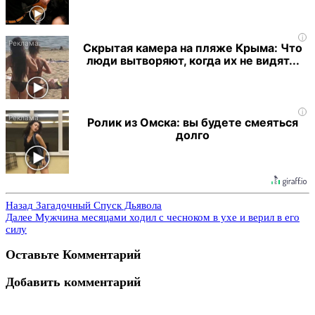
i
Скрытая камера на пляже Крыма: Что
люди вытворяют, когда их не видят...
i
Ролик из Омска: вы будете смеяться
долго
Назад
Загадочный Спуск Дьявола
Далее
Мужчина месяцами ходил с чесноком в ухе и верил в его
силу
Оставьте Комментарий
Добавить комментарий