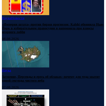
Наука
Новости
«Империя штата» против биржи прогнозов: Kalshi обвинила Нью-
Йорк в избирательном правосудии и напомнила про взносы
игорного лобби
08.08.2026
Наука
Затмение, Персеиды и ересь об облаках: почему для чуда хватит
одной секунды чистого неба
07.08.2026