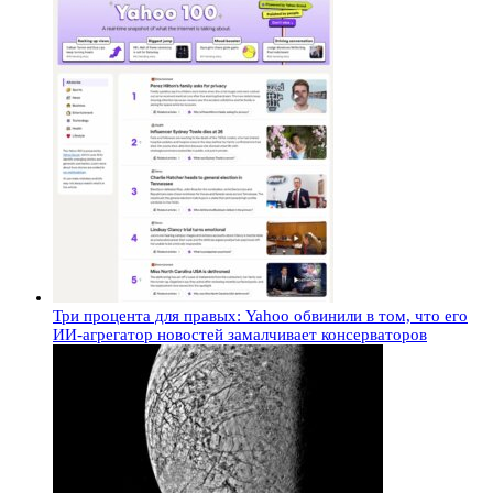
Три процента для правых: Yahoo обвинили в том, что его
ИИ-агрегатор новостей замалчивает консерваторов