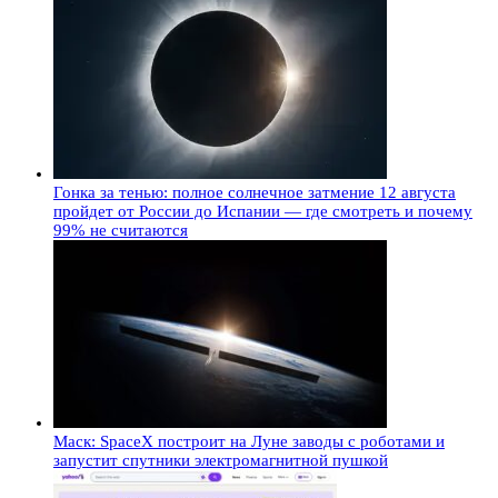
Гонка за тенью: полное солнечное затмение 12 августа
пройдет от России до Испании — где смотреть и почему
99% не считаются
Маск: SpaceX построит на Луне заводы с роботами и
запустит спутники электромагнитной пушкой