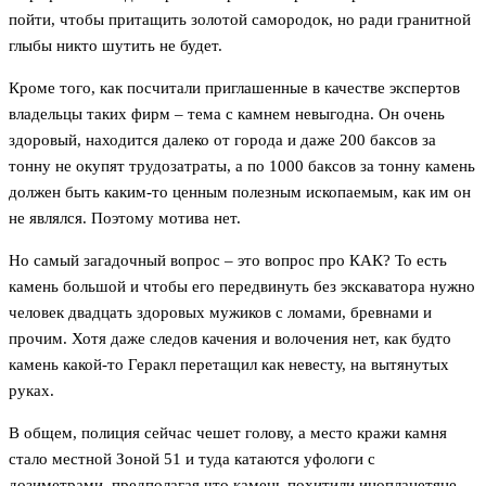
пойти, чтобы притащить золотой самородок, но ради гранитной
глыбы никто шутить не будет.
Кроме того, как посчитали приглашенные в качестве экспертов
владельцы таких фирм – тема с камнем невыгодна. Он очень
здоровый, находится далеко от города и даже 200 баксов за
тонну не окупят трудозатраты, а по 1000 баксов за тонну камень
должен быть каким-то ценным полезным ископаемым, как им он
не являлся. Поэтому мотива нет.
Но самый загадочный вопрос – это вопрос про КАК? То есть
камень большой и чтобы его передвинуть без экскаватора нужно
человек двадцать здоровых мужиков с ломами, бревнами и
прочим. Хотя даже следов качения и волочения нет, как будто
камень какой-то Геракл перетащил как невесту, на вытянутых
руках.
В общем, полиция сейчас чешет голову, а место кражи камня
стало местной Зоной 51 и туда катаются уфологи с
дозиметрами, предполагая что камень похитили инопланетяне