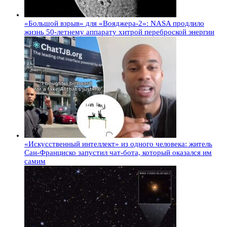
«Большой взрыв» для «Вояджера-2»: NASA продлило
жизнь 50-летнему аппарату хитрой переброской энергии
«Искусственный интеллект» из одного человека: житель
Сан-Франциско запустил чат-бота, который оказался им
самим