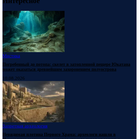
Интересное
Мистика
Погребенный до потопа: скелет в затопленной пещере Юкатана
может оказаться древнейшим захоронением полуострова
10.08.2026
Запретная археология
Невидимая плотина Первого Храма: археологи нашли в