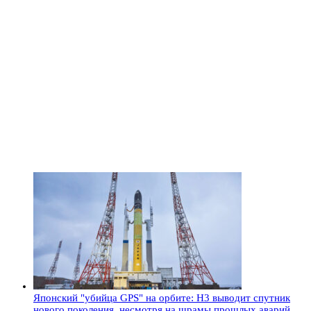
Японский "убийца GPS" на орбите: H3 выводит спутник
нового поколения, несмотря на шрамы прошлых аварий