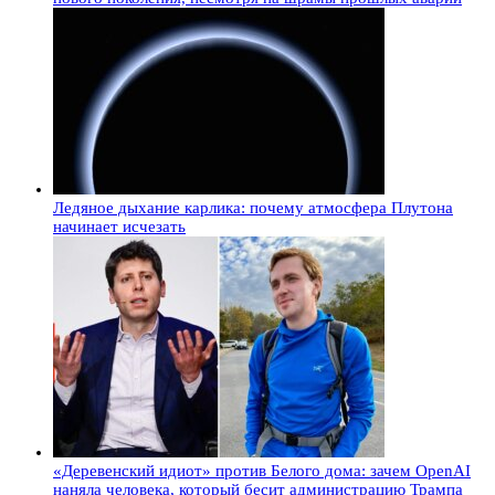
Ледяное дыхание карлика: почему атмосфера Плутона
начинает исчезать
«Деревенский идиот» против Белого дома: зачем OpenAI
наняла человека, который бесит администрацию Трампа