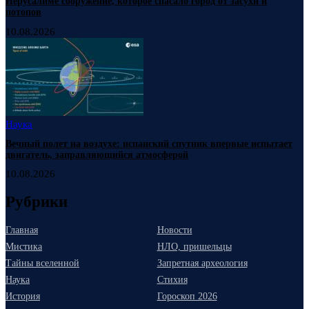
Иерусалиме сооружение, которое спасало город от засухи и
потопов
10.08.2026
Наука
Вечный полет на воздухе: испанский спутник впервые испытает
двигатель, заправляющийся атмосферой
10.08.2026
Рубрики
Главная
Новости
Мистика
НЛО, пришельцы
Тайны вселенной
Запретная археология
Наука
Стихия
История
Гороскоп 2026