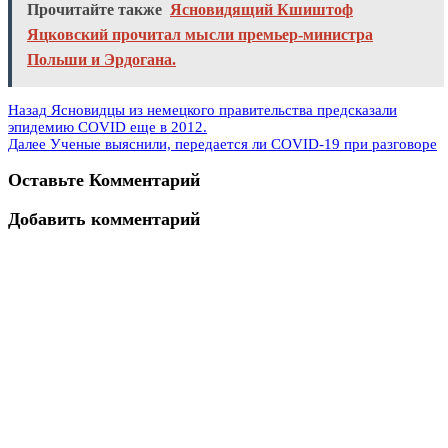
Прочитайте также
Ясновидящий Кшиштоф
Яцковский прочитал мысли премьер-министра
Польши и Эрдогана.
Назад
Ясновидцы из немецкого правительства предсказали
эпидемию COVID еще в 2012.
Далее
Ученые выяснили, передается ли COVID-19 при разговоре
Оставьте Комментарий
Добавить комментарий