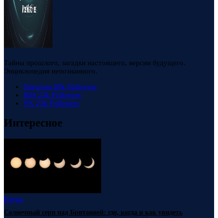
Тайны прошлого, загадки настоящего, версии будущего.
Энциклопедия непознанного.
Telegram
88k
Followers
RSS
23k
Followers
VK
23k
Followers
Интересное
Наука
Солнечный серп над Британией: где, когда и как увидеть