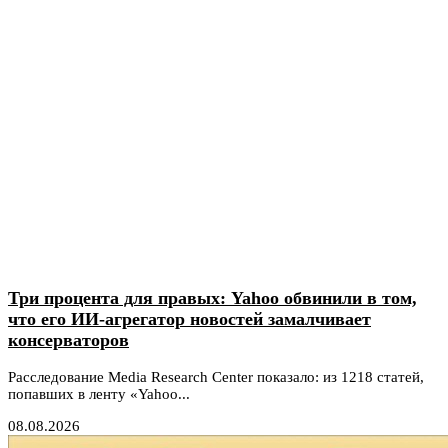
Три процента для правых: Yahoo обвинили в том,
что его ИИ-агрегатор новостей замалчивает
консерваторов
Расследование Media Research Center показало: из 1218 статей,
попавших в ленту «Yahoo...
08.08.2026