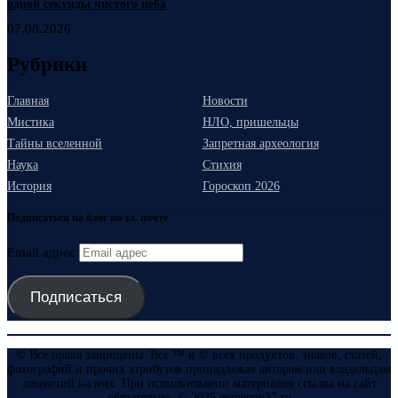
одной секунды чистого неба
07.08.2026
Рубрики
Главная
Новости
Мистика
НЛО, пришельцы
Тайны вселенной
Запретная археология
Наука
Стихия
История
Гороскоп 2026
Подписаться на блог по эл. почте
Email адрес
Подписаться
© Все права защищены. Все ™ и © всех продуктов, знаков, статей,
фотографий и прочих атрибутов принадлежат авторам или владельцам
лицензий на них. При использовании материалов ссылка на сайт
обязательна. © 2025 evmenov37.ru