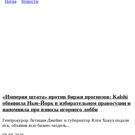
Наука
Новости
«Империя штата» против биржи прогнозов: Kalshi
обвинила Нью-Йорк в избирательном правосудии и
напомнила про взносы игорного лобби
Генпрокурор Летиция Джеймс и губернатор Кэти Хокул подали
иск, объявив всю бизнес-модель...