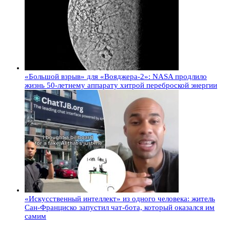
«Большой взрыв» для «Вояджера-2»: NASA продлило
жизнь 50-летнему аппарату хитрой переброской энергии
«Искусственный интеллект» из одного человека: житель
Сан-Франциско запустил чат-бота, который оказался им
самим