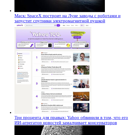
Маск: SpaceX построит на Луне заводы с роботами и
запустит спутники электромагнитной пушкой
Три процента для правых: Yahoo обвинили в том, что его
ИИ-агрегатор новостей замалчивает консерваторов