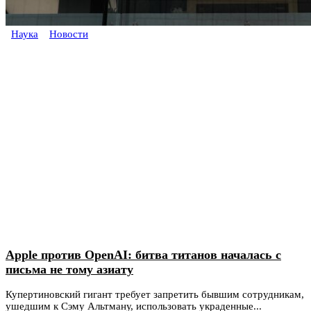
Наука
Новости
Apple против OpenAI: битва титанов началась с
письма не тому азиату
Купертиновский гигант требует запретить бывшим сотрудникам,
ушедшим к Сэму Альтману, использовать украденные...