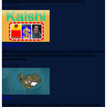
глубочайшее частное затмение десятилетия 12 августа
08.08.2026
Наука
Новости
«Империя штата» против биржи прогнозов: Kalshi обвинила Нью-
Йорк в избирательном правосудии и напомнила про взносы
игорного лобби
08.08.2026
Наука
Затмение, Персеиды и ересь об облаках: почему для чуда хватит