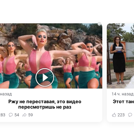
i
. назад
14 ч. назад
Ржу не переставая, это видео
Этот тан
пересмотришь не раз
283
54
59
223