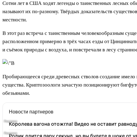
Сотни лет в США ходят легенды о таинственных лесных оби
называют их по-разному. Твёрдых доказательств существов
местности.
В этот раз встреча с таинственным человекообразным сущес
расположенном примерно в трёх часах езды от Цинциннати.
и съёмок природы с воздуха, и повстречали в лесу странно
Пробирающееся среди древесных стволов создание имело 
существа. Криптозоологи зачастую позиционируют бигфут
обезьянами.
Новости партнеров
Королева вагона отожгла! Видео не оставит равно
Ролик длится пару секунд, но вы будете в шоке от 