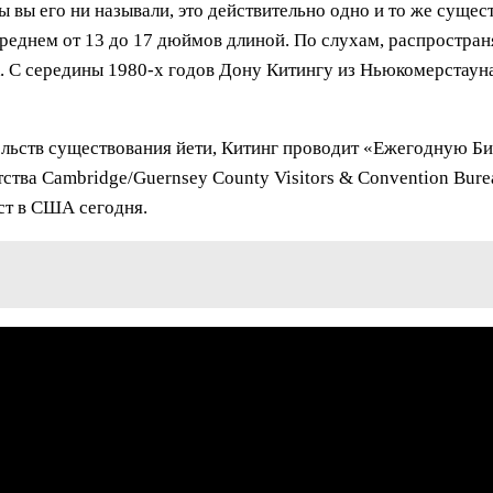
ы вы его ни называли, это действительно одно и то же сущес
 среднем от 13 до 17 дюймов длиной. По слухам, распростра
к. С середины 1980-х годов Дону Китингу из Ньюкомерстаун
льств существования йети, Китинг проводит «Ежегодную Б
тства Cambridge/Guernsey County Visitors & Convention Bure
ст в США сегодня.