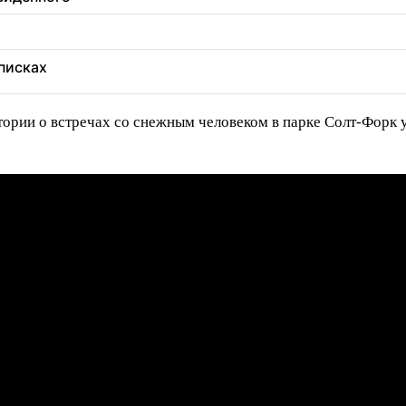
еписках
стории о встречах со снежным человеком в парке Солт-Форк 