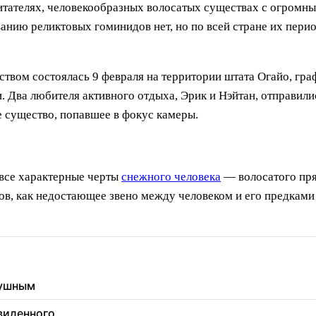
тателях, человекообразных волосатых существах с огромны
анию реликтовых гоминидов нет, но по всей стране их перио
твом состоялась 9 февраля на территории штата Огайо, граф
 Два любителя активного отдыха, Эрик и Нэйтан, отправилис
е существо, попавшее в фокус камеры.
все характерные черты
снежного человека
— волосатого пр
ов, как недостающее звено между человеком и его предкам
душным
увиденного