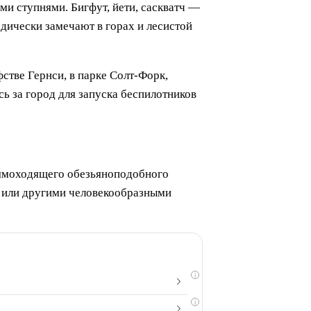
ми ступнями. Бигфут, йети, саскватч —
дически замечают в горах и лесистой
стве Гернси, в парке Солт-Форк,
ь за город для запуска беспилотников
ямоходящего обезьяноподобного
и или другими человекообразными
i
i