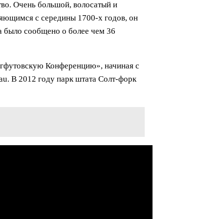
тво. Очень большой, волосатый и
няющимся с середины 1700-х годов, он
а было сообщено о более чем 36
игфутовскую Конференцию», начиная с
au. В 2012 году парк штата Солт-форк