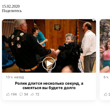
15.02.2020
Поделитесь
i
13 ч. назад
6 ч
Ролик длится несколько секунд, а
смеяться вы будете долго
194
54
72