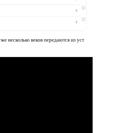
i
i
уже несколько веков передаются из уст