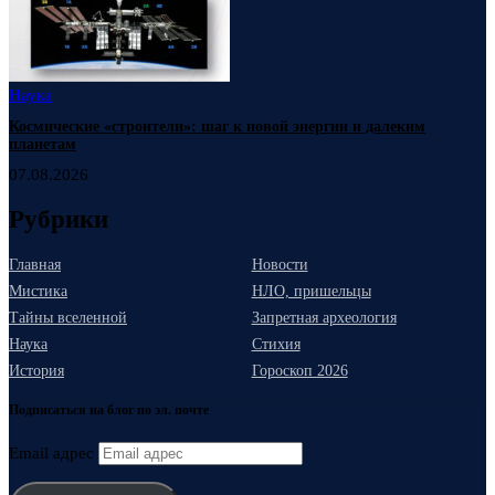
Наука
Космические «строители»: шаг к новой энергии и далеким
планетам
07.08.2026
Рубрики
Главная
Новости
Мистика
НЛО, пришельцы
Тайны вселенной
Запретная археология
Наука
Стихия
История
Гороскоп 2026
Подписаться на блог по эл. почте
Email адрес