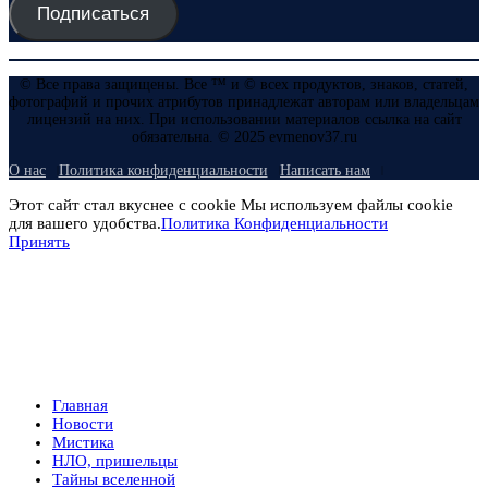
Подписаться
© Все права защищены. Все ™ и © всех продуктов, знаков, статей,
фотографий и прочих атрибутов принадлежат авторам или владельцам
лицензий на них. При использовании материалов ссылка на сайт
обязательна. © 2025 evmenov37.ru
О нас
Политика конфиденциальности
Написать нам
Этот сайт стал вкуснее с cookie Мы используем файлы cookie
для вашего удобства.
Политика Конфиденциальности
Принять
Главная
Новости
Мистика
НЛО, пришельцы
Тайны вселенной