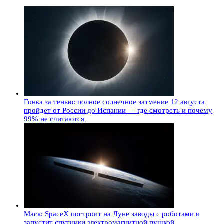
Гонка за тенью: полное солнечное затмение 12 августа
пройдет от России до Испании — где смотреть и почему
99% не считаются
Маск: SpaceX построит на Луне заводы с роботами и
запустит спутники электромагнитной пушкой