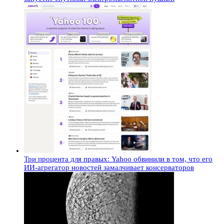
Три процента для правых: Yahoo обвинили в том, что его
ИИ-агрегатор новостей замалчивает консерваторов