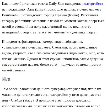
Как пишет британская газета Daily Star, нападение
полтергейста
на продавщику Элиз (Elise) произошло на днях в супермаркете
Bourtreehill шотландского города Ирвина (Irvine). Расставляя
товары, работница магазина в какой-то момент хотела опереться
ногой о стоящий на полу пластиковый ящик, но… кто-то
невидимый отодвигает его в тот момент – и девушка падает.
Инцидент зафиксировала камера видеонаблюдения,
установленная в супермаркете. Скептики, посмотрев данное
видео, уверяют, что Элиз сама отодвигает ящик ногой, мол, есть
легкое касание. Однако в этом случае непонятно, зачем девушка
так естественно падает, более того – получает травмы, пусть и
легкой степени.
Тем более, работники данного супермаркета уверяют, что в их
магазине действительно есть полтергейст, у него даже имеется
имя - Стейси (Stacy). В принципе этот призрак довольно
доброжелательный, поэтому даже непонятно, отчего он вдруг