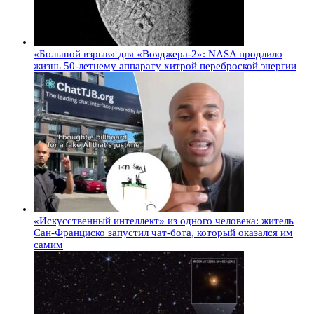
«Большой взрыв» для «Вояджера-2»: NASA продлило
жизнь 50-летнему аппарату хитрой переброской энергии
«Искусственный интеллект» из одного человека: житель
Сан-Франциско запустил чат-бота, который оказался им
самим