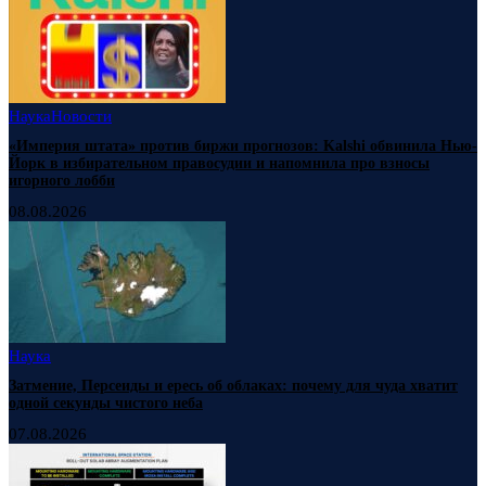
Наука
Новости
«Империя штата» против биржи прогнозов: Kalshi обвинила Нью-
Йорк в избирательном правосудии и напомнила про взносы
игорного лобби
08.08.2026
Наука
Затмение, Персеиды и ересь об облаках: почему для чуда хватит
одной секунды чистого неба
07.08.2026