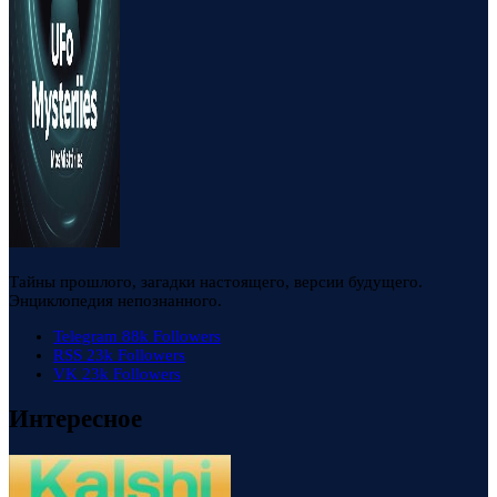
Тайны прошлого, загадки настоящего, версии будущего.
Энциклопедия непознанного.
Telegram
88k
Followers
RSS
23k
Followers
VK
23k
Followers
Интересное