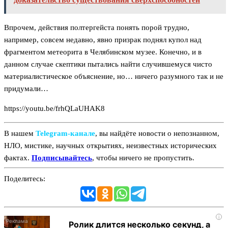
Впрочем, действия полтергейста понять порой трудно,
например, совсем недавно, явно призрак поднял купол над
фрагментом метеорита в Челябинском музее. Конечно, и в
данном случае скептики пытались найти случившемуся чисто
материалистическое объяснение, но… ничего разумного так и не
придумали…
https://youtu.be/frhQLaUHAK8
В нашем
Telegram‑канале
, вы найдёте новости о непознанном,
НЛО, мистике, научных открытиях, неизвестных исторических
фактах.
Подписывайтесь
, чтобы ничего не пропустить.
Поделитесь:
i
Ролик длится несколько секунд, а