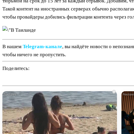
тюрьмой на срок до 15 лет за каждый отрывок. Добавим, чт
Такой контент на иностранных серверах обычно располагаю
чтобы провайдеры добились фильтрации контента через г
В нашем
Telegram‑канале
, вы найдёте новости о непозна
чтобы ничего не пропустить.
Поделитесь:
i