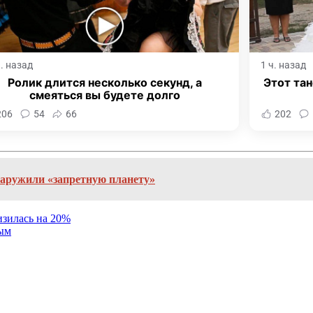
ч. назад
1 ч. назад
Ролик длится несколько секунд, а
Этот тан
смеяться вы будете долго
206
54
66
202
наружили «запретную планету»
изилась на 20%
ным