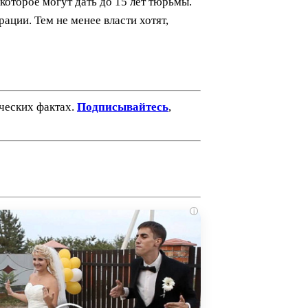
которое могут дать до 15 лет тюрьмы.
ции. Тем не менее власти хотят,
ических фактах.
Подписывайтесь
,
i