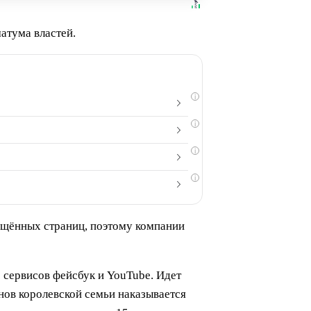
атума властей.
i
i
i
i
рещённых страниц, поэтому компании
 сервисов фейсбук и YouTube. Идет
нов королевской семьи наказывается