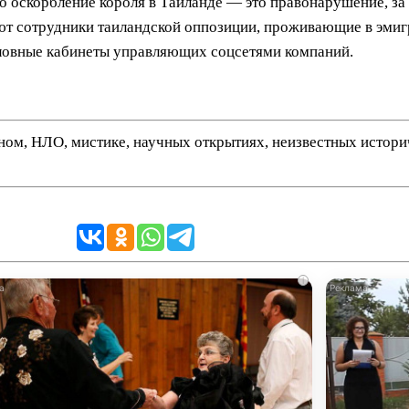
о оскорбление короля в Таиланде — это правонарушение, за 
т сотрудники таиландской оппозиции, проживающие в эмигра
оловные кабинеты управляющих соцсетями компаний.
нном, НЛО, мистике, научных открытиях, неизвестных истор
i