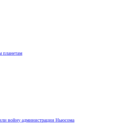
м планетам
вили войну администрации Ньюсома