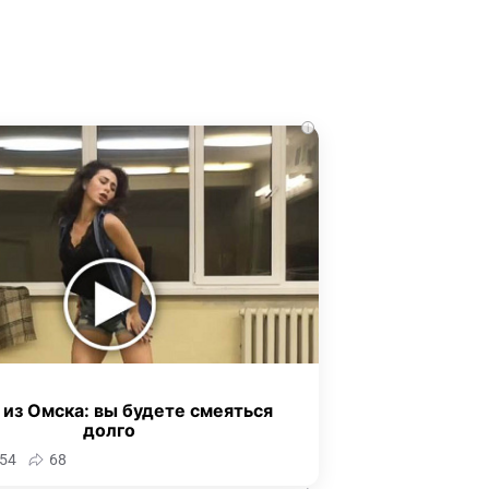
i
 из Омска: вы будете смеяться
долго
54
68