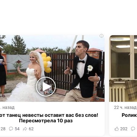
i
ч. назад
22 ч. назад
от танец невесты оставит вас без слов!
Ролик
Пересмотрела 10 раз
128
54
62
202