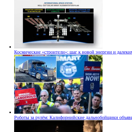
Космические «строители»: шаг к новой энергии и далеки
Роботы за рулём: Калифорнийские дальнобойщики объя