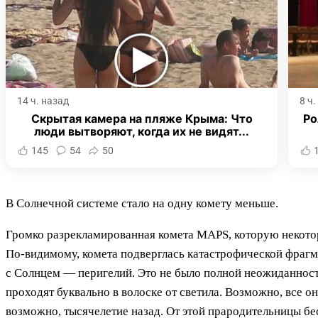
14 ч. назад
8 ч
Скрытая камера на пляже Крыма: Что
Ро
люди вытворяют, когда их не видят...
145
54
50
В Солнечной системе стало на одну комету меньше.
Громко разрекламированная комета MAPS, которую некотор
По-видимому, комета подверглась катастрофической фрагме
с Солнцем — перигелий. Это не было полной неожиданнос
проходят буквально в волоске от светила. Возможно, все о
возможно, тысячелетие назад. От этой прародительницы б