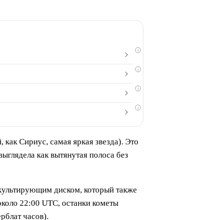
i
i
i
i
 как Сириус, самая яркая звезда). Это
ыглядела как вытянутая полоса без
ккультирующим диском, который также
около 22:00 UTC, останки кометы
рблат часов).