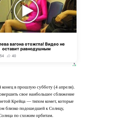
ева вагона отожгла! Видео не
оставит равнодушным
54
40
 конец в прошлую субботу (4 апреля).
 совершить свое наибольшее сближение
метой Крейца — типом комет, которые
ком близко подошедшей к Солнцу,
Солнца по схожим орбитам.