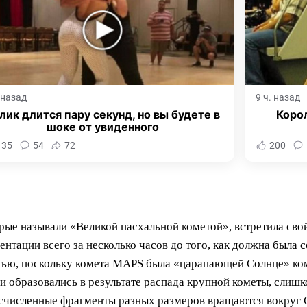
. назад
9 ч. назад
лик длится пару секунд, но вы будете в
Корол
шоке от увиденного
135
54
72
200
ые называли «Великой пасхальной кометой», встретила свой
нтации всего за несколько часов до того, как должна была
тью, поскольку комета MAPS была «царапающей Солнце» ко
ни образовались в результате распада крупной кометы, слиш
есчисленные фрагменты разных размеров вращаются вокруг 