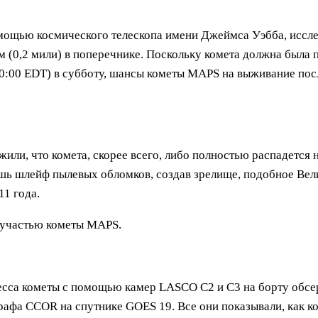
мощью космического телескопа имени Джеймса Уэбба, иссле
 (0,2 мили) в поперечнике. Поскольку комета должна была п
0:00 EDT) в субботу, шансы кометы MAPS на выживание пос
или, что комета, скорее всего, либо полностью распадется н
лишь шлейф пылевых обломков, создав зрелище, подобное Ве
11 года.
й участью кометы MAPS.
ресса кометы с помощью камер LASCO C2 и C3 на борту обс
графа CCOR на спутнике GOES 19. Все они показывали, как 