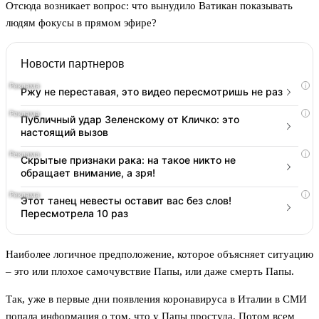
Отсюда возникает вопрос: что вынудило Ватикан показывать
людям фокусы в прямом эфире?
Новости партнеров
i
Ржу не переставая, это видео пересмотришь не раз
i
Публичный удар Зеленскому от Кличко: это
настоящий вызов
i
Скрытые признаки рака: на такое никто не
обращает внимание, а зря!
i
Этот танец невесты оставит вас без слов!
Пересмотрела 10 раз
Наиболее логичное предположение, которое объясняет ситуацию
– это или плохое самочувствие Папы, или даже смерть Папы.
Так, уже в первые дни появления коронавируса в Италии в СМИ
попала информация о том, что у Папы простуда. Потом всем