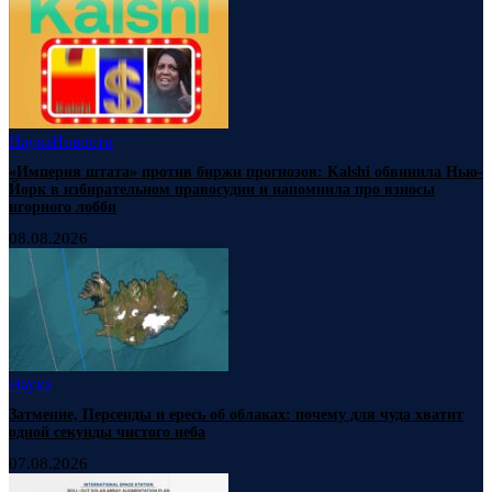
Наука
Новости
«Империя штата» против биржи прогнозов: Kalshi обвинила Нью-
Йорк в избирательном правосудии и напомнила про взносы
игорного лобби
08.08.2026
Наука
Затмение, Персеиды и ересь об облаках: почему для чуда хватит
одной секунды чистого неба
07.08.2026