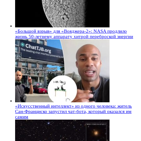
«Большой взрыв» для «Вояджера-2»: NASA продлило
жизнь 50-летнему аппарату хитрой переброской энергии
«Искусственный интеллект» из одного человека: житель
Сан-Франциско запустил чат-бота, который оказался им
самим