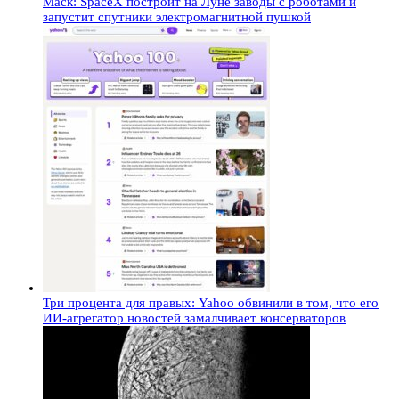
Маск: SpaceX построит на Луне заводы с роботами и
запустит спутники электромагнитной пушкой
Три процента для правых: Yahoo обвинили в том, что его
ИИ-агрегатор новостей замалчивает консерваторов