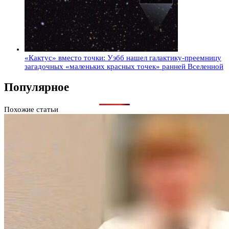
«Кактус» вместо точки: Уэбб нашел галактику-преемницу
загадочных «маленьких красных точек» ранней Вселенной
Популярное
Похожие статьи