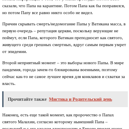
сказали, что Папа на карантине. Потом Папа как бы поправился,
но потом Папу все равно никто особо не видел.
Причин скрывать смерть/недомогание Папы у Ватикана масса, в
первую очередь – репутация церкви, поскольку верующие не
поймут, если Папа, которого Ватикан преподносит как святого,
живущего среди грешных смертных, вдруг самым первым умрет
от эпидемии.
Второй неприятный момент – это выборы нового Папы. В мире
пандемия, города зачем-то блокированы военными, поэтому
сейчас как-то не самое лучшее время для конклавов и схватки за
власть.
Прочитайте также
Мистика и Родительский день
Наконец, есть еще такой момент, как пророчество о Папах
святого Малахии, согласно которому нынешний Папа –
последний и с его уходом христианству в Европе придет конец,