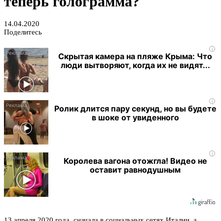
теперь голограмма?
14.04.2020
Поделитесь
i
Скрытая камера на пляже Крыма: Что
люди вытворяют, когда их не видят...
i
Ролик длится пару секунд, но вы будете
в шоке от увиденного
i
Королева вагона отожгла! Видео не
оставит равнодушным
13 апреля 2020 года, сначала в социальных сетях Италии, а