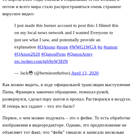
потом и всего мира стало распространяться очень странное
вирусное видео:
I just made this burner account to post this: I filmed this
on my local news network and I wanted Everyone to
just see what I saw, and potentially provide an
explanation
#QAnons
#pope
#WWG1WGA
#q
#qanon
#QAnon2020
#QanonPosts
#QanonArmy
pic.twitter.com/tgb9pW3EfN
— Jack😳 (@bernieonthebus)
April 13, 2020
Как можно видеть, в ходе официальной трансляции выступления
Папы, Франциск закончил обращение, помахал рукой,
развернулся, сделал пару шагов и пропал. Растворился в воздухе.
И теперь все гадают – что это было?
Первое, о чем можно подумать – это о фейке. То есть обработке
изображения в видеоредакторе. Однако, это предположение не
объясняет тот факт, что “фейк” увидело и записало несколько