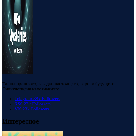
Тайны прошлого, загадки настоящего, версии будущего.
Энциклопедия непознанного.
Telegram
88k
Followers
RSS
23k
Followers
VK
23k
Followers
Интересное