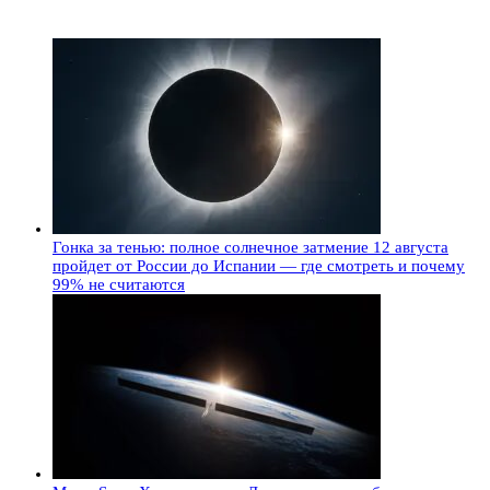
Гонка за тенью: полное солнечное затмение 12 августа
пройдет от России до Испании — где смотреть и почему
99% не считаются