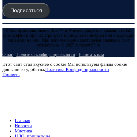
Подписаться
© Все права защищены. Все ™ и © всех продуктов, знаков, статей,
фотографий и прочих атрибутов принадлежат авторам или владельцам
лицензий на них. При использовании материалов ссылка на сайт
обязательна. © 2025 evmenov37.ru
О нас
Политика конфиденциальности
Написать нам
Этот сайт стал вкуснее с cookie Мы используем файлы cookie
для вашего удобства.
Политика Конфиденциальности
Принять
Главная
Новости
Мистика
НЛО, пришельцы