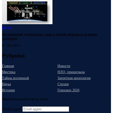
Наука
Космические «строители»: шаг к новой энергии и далеким
планетам
07.08.2026
Рубрики
Главная
Новости
Мистика
НЛО, пришельцы
Тайны вселенной
Запретная археология
Наука
Стихия
История
Гороскоп 2026
Подписаться на блог по эл. почте
Email адрес