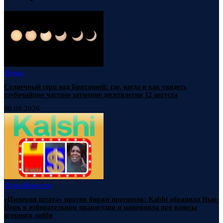
Наука
Солнечный серп над Британией: где, когда и как увидеть
глубочайшее частное затмение десятилетия 12 августа
08.08.2026
Наука
Новости
«Империя штата» против биржи прогнозов: Kalshi обвинила Нью-
Йорк в избирательном правосудии и напомнила про взносы
игорного лобби