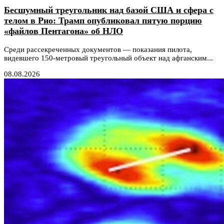
Бесшумный треугольник над базой США и сфера с
телом в Рио: Трамп опубликовал пятую порцию
«файлов Пентагона» об НЛО
Среди рассекреченных документов — показания пилота,
видевшего 150-метровый треугольный объект над афганским...
08.08.2026