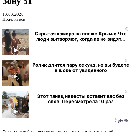
Зону 51
13.03.2020
Поделитесь
i
Скрытая камера на пляже Крыма: Что
люди вытворяют, когда их не видят...
i
Ролик длится пару секунд, но вы будете
в шоке от увиденного
i
Этот танец невесты оставит вас без
слов! Пересмотрела 10 раз
Хотя данная база, вероятно, используется для испытаний