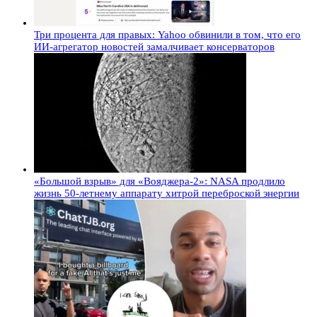
Три процента для правых: Yahoo обвинили в том, что его
ИИ-агрегатор новостей замалчивает консерваторов
«Большой взрыв» для «Вояджера-2»: NASA продлило
жизнь 50-летнему аппарату хитрой переброской энергии