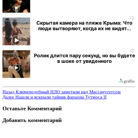
i
Скрытая камера на пляже Крыма: Что
люди вытворяют, когда их не видят...
i
Ролик длится пару секунд, но вы будете
в шоке от увиденного
Назад
Ключеподобный НЛО заметили над Массачусетсом
Далее
Нашли и вскрыли тайник фараона Тутмоса II
Оставьте Комментарий
Добавить комментарий