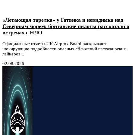
«Летающая тарелка» у Гатвика и невидимка над
Северным морем: британские пилоты рассказали о
встречах с НЛО
Официальные отчеты UK Airprox Board раскрывают
шокирующие подробности опасных сближений пассажирских
лайнеров...
02.08.2026