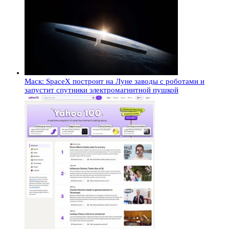
Маск: SpaceX построит на Луне заводы с роботами и
запустит спутники электромагнитной пушкой