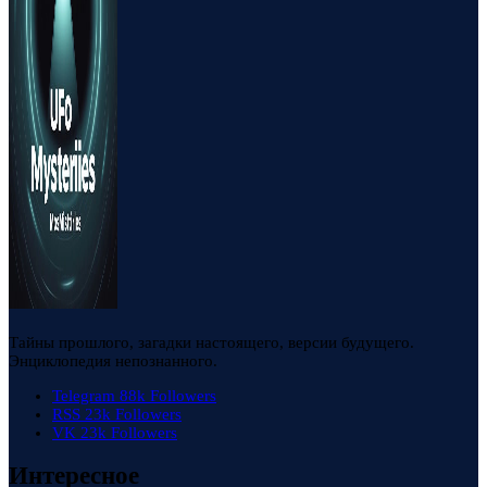
Тайны прошлого, загадки настоящего, версии будущего.
Энциклопедия непознанного.
Telegram
88k
Followers
RSS
23k
Followers
VK
23k
Followers
Интересное