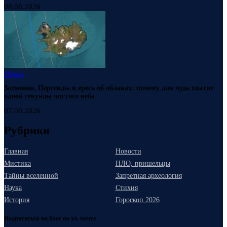
08.08.2026
Наука
Затмение, Персеиды и ересь об облаках: почему для чуда хватит
одной секунды чистого неба
07.08.2026
Рубрики
Главная
Новости
Мистика
НЛО, пришельцы
Тайны вселенной
Запретная археология
Наука
Стихия
История
Гороскоп 2026
Подписаться на блог по эл. почте