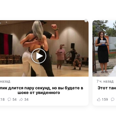
i
. назад
7 ч. назад
лик длится пару секунд, но вы будете в
Этот тан
шоке от увиденного
218
54
34
159