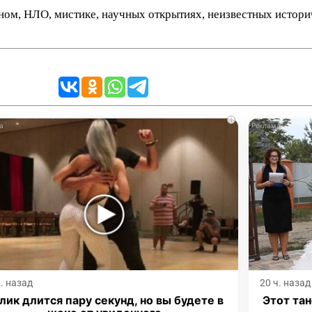
нном, НЛО, мистике, научных открытиях, неизвестных истор
i
ч. назад
20 ч. назад
лик длится пару секунд, но вы будете в
Этот тан