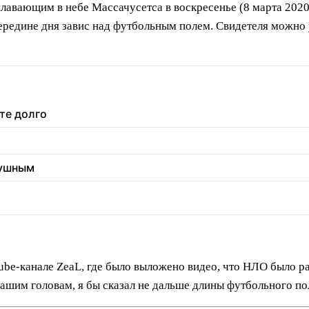
лавающим в небе Массачусетса в воскресенье (8 марта 2020)
середине дня завис над футбольным полем. Свидетеля можно у
те долго
душным
Tube-канале ZeaL, где было выложено видео, что НЛО было р
нашим головам, я бы сказал не дальше длины футбольного пол