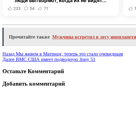
люди вытворяют, когда их не видят...
233
54
71
Прочитайте также
Мужчина встретил в лесу инопланет
Назад
Мы живем в Матрице, теперь это стало очевидным
Далее
ВМС США имеет подводную Зону 51
Оставьте Комментарий
Добавить комментарий