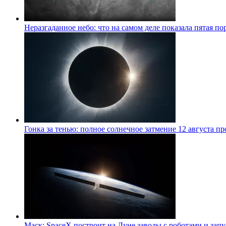
Неразгаданное небо: что на самом деле показала пятая 
Гонка за тенью: полное солнечное затмение 12 августа п
Маск: SpaceX построит на Луне заводы с роботами и за