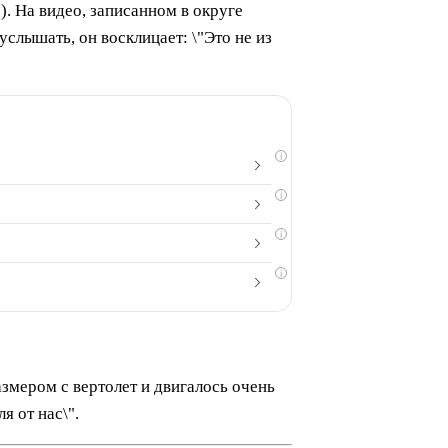
. На видео, записанном в округе
слышать, он восклицает: \"Это не из
i
i
i
i
азмером с вертолет и двигалось очень
я от нас\".