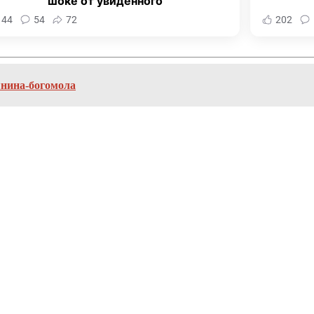
шоке от увиденного
144
54
72
202
янина-богомола