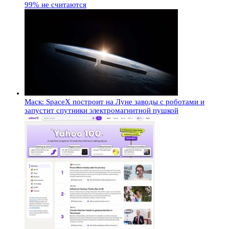
99% не считаются
Маск: SpaceX построит на Луне заводы с роботами и
запустит спутники электромагнитной пушкой