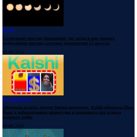
Наука
Солнечный серп над Британией: где, когда и как увидеть
глубочайшее частное затмение десятилетия 12 августа
08.08.2026
Наука
Новости
«Империя штата» против биржи прогнозов: Kalshi обвинила Нью-
Йорк в избирательном правосудии и напомнила про взносы
игорного лобби
08.08.2026