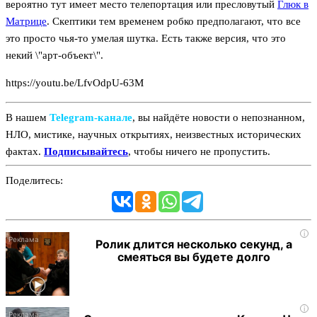
вероятно тут имеет место телепортация или пресловутый
Глюк в
Матрице
. Скептики тем временем робко предполагают, что все
это просто чья-то умелая шутка. Есть также версия, что это
некий \"арт-объект\".
https://youtu.be/LfvOdpU-63M
В нашем
Telegram‑канале
, вы найдёте новости о непознанном,
НЛО, мистике, научных открытиях, неизвестных исторических
фактах.
Подписывайтесь
, чтобы ничего не пропустить.
Поделитесь:
i
Ролик длится несколько секунд, а
смеяться вы будете долго
i