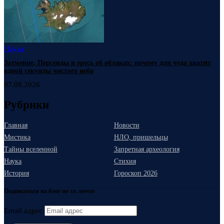
Наука
Затмение, Персеиды и ересь об облаках: почему для чуда хватит
одной секунды чистого неба
07.08.2026
Рубрики
Главная
Новости
Мистика
НЛО, пришельцы
Тайны вселенной
Запретная археология
Наука
Стихия
История
Гороскоп 2026
Подписаться на блог по эл. почте
Email адрес