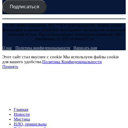
Подписаться
© Все права защищены. Все ™ и © всех продуктов, знаков, статей,
фотографий и прочих атрибутов принадлежат авторам или владельцам
лицензий на них. При использовании материалов ссылка на сайт
обязательна. © 2025 evmenov37.ru
О нас
Политика конфиденциальности
Написать нам
Этот сайт стал вкуснее с cookie Мы используем файлы cookie
для вашего удобства.
Политика Конфиденциальности
Принять
Главная
Новости
Мистика
НЛО, пришельцы