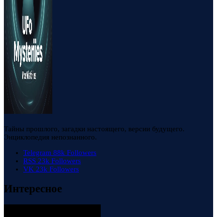
Тайны прошлого, загадки настоящего, версии будущего.
Энциклопедия непознанного.
Telegram
88k
Followers
RSS
23k
Followers
VK
23k
Followers
Интересное