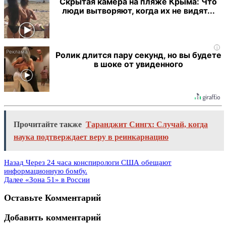
Скрытая камера на пляже Крыма: Что
люди вытворяют, когда их не видят...
i
Ролик длится пару секунд, но вы будете
в шоке от увиденного
Прочитайте также
Таранджит Сингх: Случай, когда
наука подтверждает веру в реинкарнацию
Назад
Через 24 часа конспирологи США обещают
информационную бомбу.
Далее
«Зона 51» в России
Оставьте Комментарий
Добавить комментарий