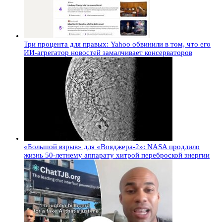
Три процента для правых: Yahoo обвинили в том, что его
ИИ-агрегатор новостей замалчивает консерваторов
«Большой взрыв» для «Вояджера-2»: NASA продлило
жизнь 50-летнему аппарату хитрой переброской энергии