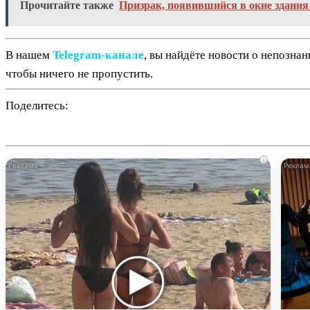
Прочитайте также
Призрак, появившийся в окне здания
В нашем
Telegram‑канале
, вы найдёте новости о непозна
чтобы ничего не пропустить.
Поделитесь:
i