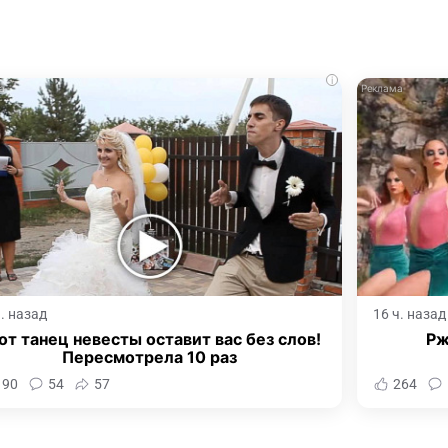
i
ч. назад
16 ч. назад
от танец невесты оставит вас без слов!
Рж
Пересмотрела 10 раз
190
54
57
264