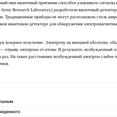
ный ими квантовый приемник способен улавливать сигналы и
 Army Research Laboratory) разработали квантовый детекто
лн. Традиционные приборы не могут распознавать столь шир
ском квантовом детекторе для обнаружения электромагнитны
уя лазерное излучение. Электрону на внешней оболочке, о
— отрыву электрона от атома. В результате, возбужденный эл
 раз. На таких расстояниях возбужденный электрон слабее 
твия.
душным
увиденного