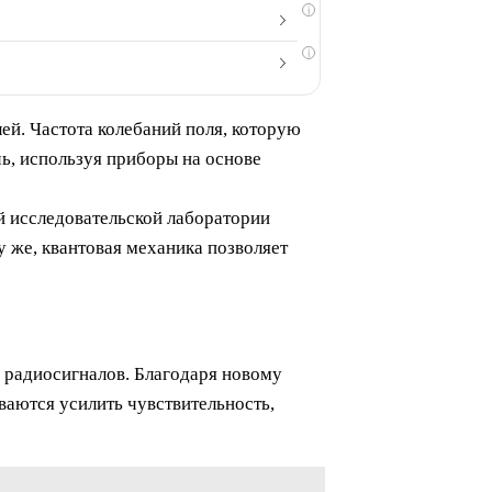
i
i
ей. Частота колебаний поля, которую
чь, используя приборы на основе
 исследовательской лаборатории
 же, квантовая механика позволяет
, радиосигналов. Благодаря новому
аются усилить чувствительность,