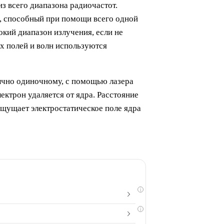
з всего диапазона радиочастот.
р, способный при помощи всего одной
окий диапазон излучения, если не
х полей и волн используются
бычно одиночному, с помощью лазера
ектрон удаляется от ядра. Расстояние
ощущает электростатическое поле ядра
i
i