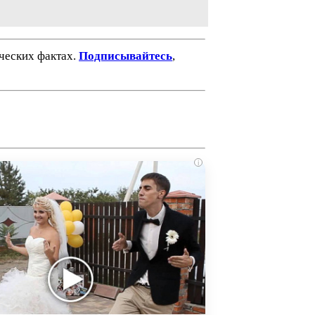
ических фактах.
Подписывайтесь
,
i