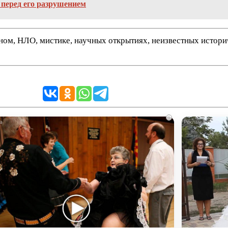
 перед его разрушением
нном, НЛО, мистике, научных открытиях, неизвестных истор
i