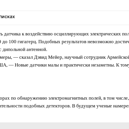
еписках
ть датчика к воздействию осциллирующих электрических пол
0 до 100 гигагерц. Подобных результатов невозможно дости
с дипольной антенной.
меры, — сказал Дэвид Мейер, научный сотрудник Армейской
А, — Новые датчики малы и практически незаметны. К тому
борах по обнаружению электромагнитных полей, в том числе
ительности подобных детекторов. В будущем ученые намерев