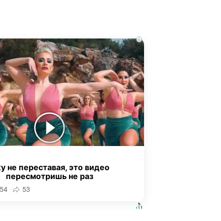
i
у не переставая, это видео
пересмотришь не раз
54
53