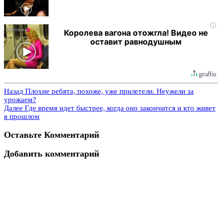
i
Королева вагона отожгла! Видео не
оставит равнодушным
Назад
Плохие ребята, похоже, уже прилетели. Неужели за
урожаем?
Далее
Где время идет быстрее, когда оно закончится и кто живет
в прошлом
Оставьте Комментарий
Добавить комментарий