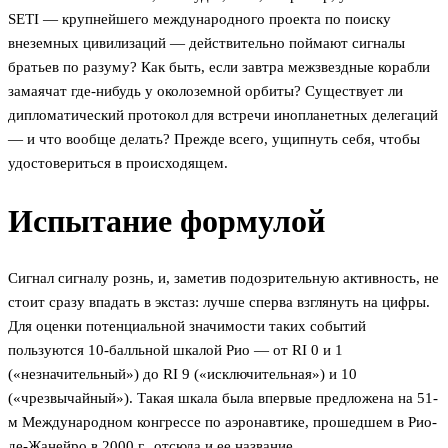
SETI — крупнейшего международного проекта по поиску
внеземных цивилизаций — действительно поймают сигналы
братьев по разуму? Как быть, если завтра межзвездные корабли
замаячат где-нибудь у околоземной орбиты? Существует ли
дипломатический протокол для встречи инопланетных делегаций
— и что вообще делать? Прежде всего, ущипнуть себя, чтобы
удостовериться в происходящем.
Испытание формулой
Сигнал сигналу рознь, и, заметив подозрительную активность, не
стоит сразу впадать в экстаз: лучше сперва взглянуть на цифры.
Для оценки потенциальной значимости таких событий
пользуются 10-балльной шкалой Рио — от RI 0 и 1
(«незначительный») до RI 9 («исключительная») и 10
(«чрезвычайный»). Такая шкала была впервые предложена на 51-
м Международном конгрессе по аэронавтике, прошедшем в Рио-
де-Жанейро в 2000 г., отсюда и ее название.