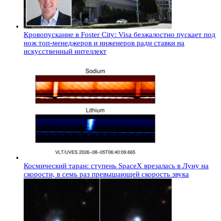
Кровопускание в Foster City: Visa безжалостно пускает под
нож топ-менеджеров и инженеров ради ставки на
искусственный интеллект
Космический таран: ступень SpaceX врезалась в Луну на
скорости, в семь раз превышающей скорость звука