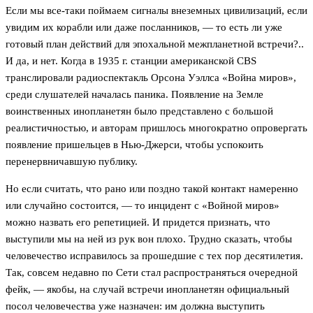
Если мы все-таки поймаем сигналы внеземных цивилизаций, если
увидим их корабли или даже посланников, — то есть ли уже
готовый план действий для эпохальной межпланетной встречи?..
И да, и нет. Когда в 1935 г. станции американской CBS
транслировали радиоспектакль Орсона Уэллса «Война миров»,
среди слушателей началась паника. Появление на Земле
воинственных инопланетян было представлено с большой
реалистичностью, и авторам пришлось многократно опровергать
появление пришельцев в Нью-Джерси, чтобы успокоить
перенервничавшую публику.
Но если считать, что рано или поздно такой контакт намеренно
или случайно состоится, — то инцидент с «Войной миров»
можно назвать его репетицией. И придется признать, что
выступили мы на ней из рук вон плохо. Трудно сказать, чтобы
человечество исправилось за прошедшие с тех пор десятилетия.
Так, совсем недавно по Сети стал распространяться очередной
фейк, — якобы, на случай встречи инопланетян официальный
посол человечества уже назначен: им должна выступить