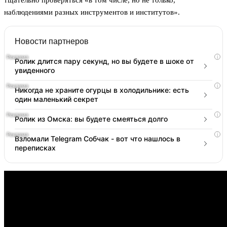
тщательно проверяться «в том числе, но не только,
наблюдениями разных инструментов и институтов».
Новости партнеров
i
Ролик длится пару секунд, но вы будете в шоке от
увиденного
i
Никогда не храните огурцы в холодильнике: есть
один маленький секрет
i
Ролик из Омска: вы будете смеяться долго
i
Взломали Telegram Собчак - вот что нашлось в
переписках