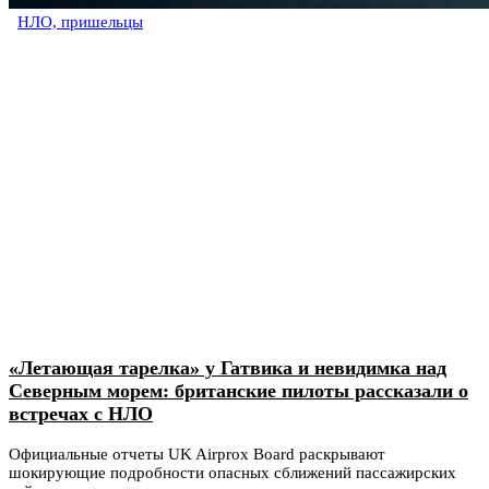
НЛО, пришельцы
«Летающая тарелка» у Гатвика и невидимка над
Северным морем: британские пилоты рассказали о
встречах с НЛО
Официальные отчеты UK Airprox Board раскрывают
шокирующие подробности опасных сближений пассажирских