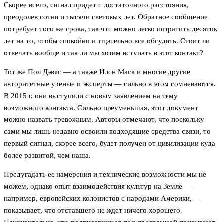
Скорее всего, сигнал придет с достаточного расстояния,
преодолев сотни и тысячи световых лет. Обратное сообщение
потребует того же срока, так что можно легко потратить десяток
лет на то, чтобы спокойно и тщательно все обсудить. Стоит ли
отвечать вообще и так ли мы хотим вступать в этот контакт?
Тот же Пол Дэвис — а также Илон Маск и многие другие
авторитетные ученые и эксперты — сильно в этом сомневаются.
В 2015 г. они выступили с новым заявлением на тему
возможного контакта. Сильно преуменьшая, этот документ
можно назвать тревожным. Авторы отмечают, что поскольку
сами мы лишь недавно освоили подходящие средства связи, то
первый сигнал, скорее всего, будет получен от цивилизации куда
более развитой, чем наша.
Предугадать ее намерения и технические возможности мы не
можем, однако опыт взаимодействия культур на Земле —
например, европейских колонистов с народами Америки, —
показывает, что отставшего не ждет ничего хорошего.
Неудивительно, что подписавшиеся под программой призывают