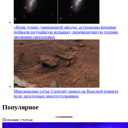
«Крик души» умирающей звезды: астрономы впервые
поймали редчайшую вспышку, перевернувшую теорию
эволюции сверхновых
Марсианские соты: Curiosity нашел на Красной планете
поле загадочных многоугольников
Популярное
Похожие статьи