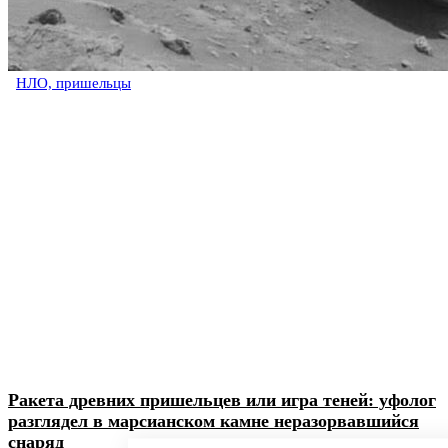
НЛО, пришельцы
Ракета древних пришельцев или игра теней: уфолог
разглядел в марсианском камне неразорвавшийся
снаряд