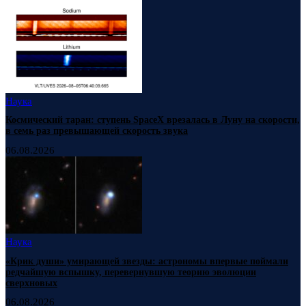
Наука
Космический таран: ступень SpaceX врезалась в Луну на скорости,
в семь раз превышающей скорость звука
06.08.2026
Наука
«Крик души» умирающей звезды: астрономы впервые поймали
редчайшую вспышку, перевернувшую теорию эволюции
сверхновых
06.08.2026