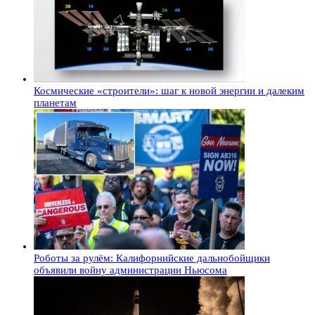
Космические «строители»: шаг к новой энергии и далеким
планетам
Роботы за рулём: Калифорнийские дальнобойщики
объявили войну администрации Ньюсома