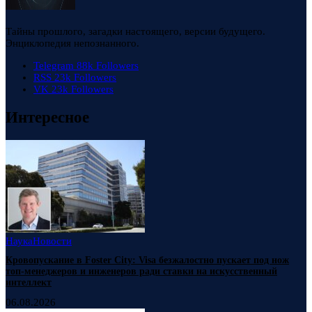
Тайны прошлого, загадки настоящего, версии будущего.
Энциклопедия непознанного.
Telegram
88k
Followers
RSS
23k
Followers
VK
23k
Followers
Интересное
Наука
Новости
Кровопускание в Foster City: Visa безжалостно пускает под нож
топ-менеджеров и инженеров ради ставки на искусственный
интеллект
06.08.2026