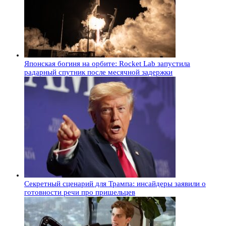
Японская богиня на орбите: Rocket Lab запустила
радарный спутник после месячной задержки
Секретный сценарий для Трампа: инсайдеры заявили о
готовности речи про пришельцев