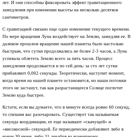
лет. И они способны фиксировать эффект гравитационного
замедления при изменении высоты на несколько десятков
сантиметров.
С гравитацией связано еще одно изменение текущего времени.
По мере вращения Луна воздействует на Землю, замедляя ее. В
далеком прошлом вращение нашей планеты было настолько
быстрым, что сутки продолжались не более 2-3 часов, а Луна
успевала облететь Землю всего за пять часов. Процесс
замедления продолжается и по сей день: за сто лет сутки
прибавляют 0,002 секунды. Теоретически, наступит момент,
когда время на нашей планете остановится, но наши потомки
этого не застанут, так как разрастающееся Солнце поглотит
Землю куда быстрее.
Кстати, если вы думаете, что в минуте всегда ровно 60 секунд,
то спешим вас разочаровать. Существует так называемая
секунда координации, ее еще называют «скачущей» и
«високосной» секундой. Ее периодически добавляют либо в
конце 30 июня, либо 31 декабря ко всемирному