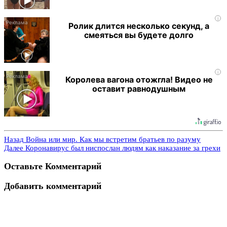
i
Ролик длится несколько секунд, а
смеяться вы будете долго
i
Королева вагона отожгла! Видео не
оставит равнодушным
Назад
Война или мир. Как мы встретим братьев по разуму
Далее
Коронавирус был ниспослан людям как наказание за грехи
Оставьте Комментарий
Добавить комментарий