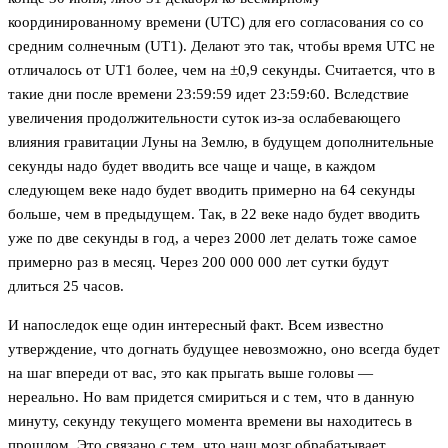
координированному времени (UTC) для его согласования со со
средним солнечным (UT1). Делают это так, чтобы время UTC не
отличалось от UT1 более, чем на ±0,9 секунды. Считается, что в
такие дни после времени 23:59:59 идет 23:59:60. Вследствие
увеличения продолжительности суток из-за ослабевающего
влияния гравитации Луны на Землю, в будущем дополнительные
секунды надо будет вводить все чаще и чаще, в каждом
следующем веке надо будет вводить примерно на 64 секунды
больше, чем в предыдущем. Так, в 22 веке надо будет вводить
уже по две секунды в год, а через 2000 лет делать тоже самое
примерно раз в месяц. Через 200 000 000 лет сутки будут
длиться 25 часов.
И напоследок еще один интересный факт. Всем известно
утверждение, что догнать будущее невозможно, оно всегда будет
на шаг впереди от вас, это как прыгать выше головы —
нереально. Но вам придется смириться и с тем, что в данную
минуту, секунду текущего момента времени вы находитесь в
прошлом. Это связано с тем, что наш мозг обрабатывает