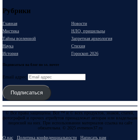
Рубрики
Главная
Новости
Мистика
НЛО, пришельцы
Тайны вселенной
Запретная археология
Наука
Стихия
История
Гороскоп 2026
Подписаться на блог по эл. почте
Email адрес
Подписаться
© Все права защищены. Все ™ и © всех продуктов, знаков, статей,
фотографий и прочих атрибутов принадлежат авторам или владельцам
лицензий на них. При использовании материалов ссылка на сайт
обязательна. © 2025 evmenov37.ru
О нас
Политика конфиденциальности
Написать нам