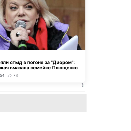
яли стыд в погоне за "Диором":
ская вмазала семейке Плющенко
54
78