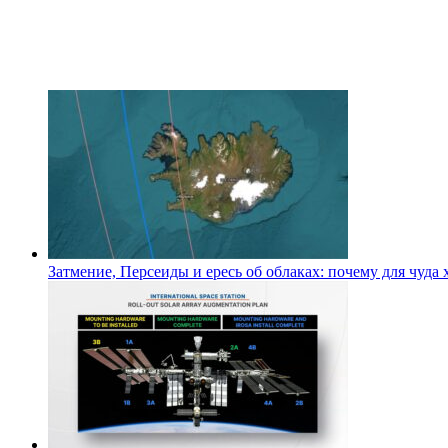
Затмение, Персеиды и ересь об облаках: почему для чуда