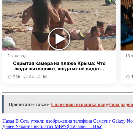
2 ч. назад
13 
Скрытая камера на пляже Крыма: Что
люди вытворяют, когда их не видят...
266
54
65
Прочитайте также
Солнечная вспышка вырубила радио 
Назад
В Сеть утекли изображения телефона Самсунг Galaxy Not
Далее
Украина выплатит МВФ $450 млн — НБУ