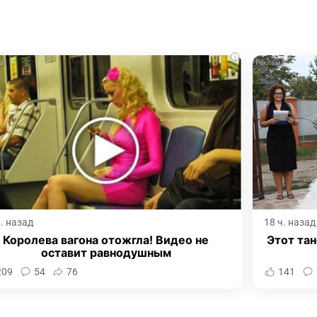
i
ч. назад
18 ч. назад
Королева вагона отожгла! Видео не
Этот тан
оставит равнодушным
209
54
76
141