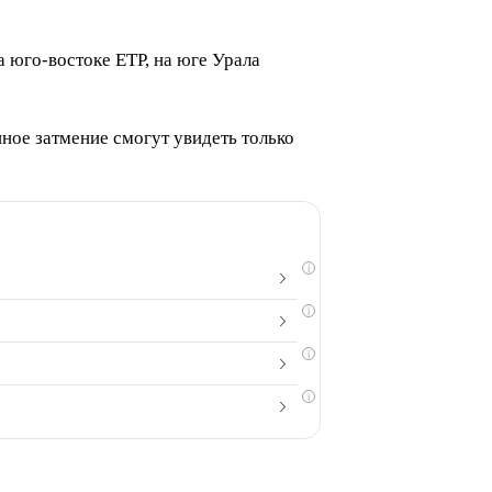
 юго-востоке ЕТР, на юге Урала
ное затмение смогут увидеть только
i
i
i
i