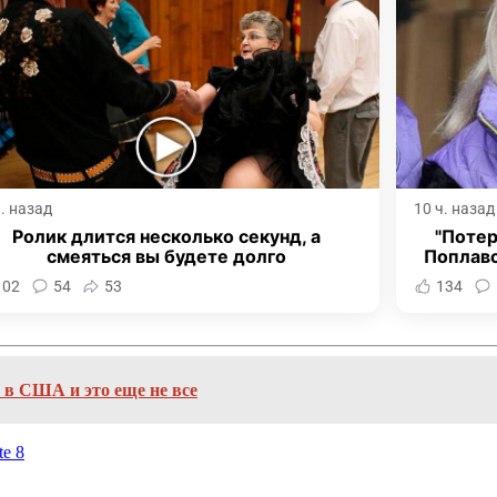
ч. назад
10 ч. назад
Ролик длится несколько секунд, а
"Потер
смеяться вы будете долго
Поплав
102
54
53
134
в США и это еще не все
e 8