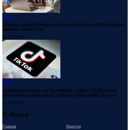
Наука
Планшет раньше букваря: родители хотят учить детей цифровой
грамоте с четырех лет
05.08.2026
Наука
«Табачный момент» для Кремниевой долины: TikTok платит
подросткам за зависимость, а Meta и Google готовятся к суду
05.08.2026
Рубрики
Главная
Новости