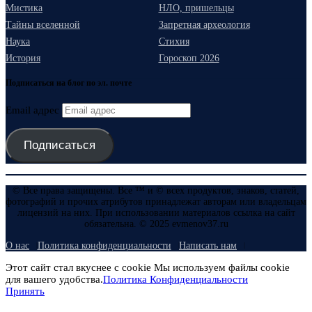
Мистика
НЛО, пришельцы
Тайны вселенной
Запретная археология
Наука
Стихия
История
Гороскоп 2026
Подписаться на блог по эл. почте
Email адрес
Подписаться
© Все права защищены. Все ™ и © всех продуктов, знаков, статей,
фотографий и прочих атрибутов принадлежат авторам или владельцам
лицензий на них. При использовании материалов ссылка на сайт
обязательна. © 2025 evmenov37.ru
О нас
Политика конфиденциальности
Написать нам
Этот сайт стал вкуснее с cookie Мы используем файлы cookie
для вашего удобства.
Политика Конфиденциальности
Принять