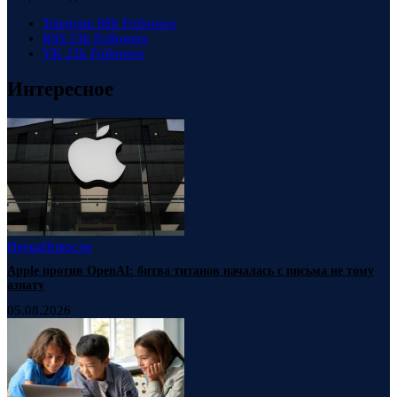
Telegram
88k
Followers
RSS
23k
Followers
VK
23k
Followers
Интересное
Наука
Новости
Apple против OpenAI: битва титанов началась с письма не тому
азиату
05.08.2026