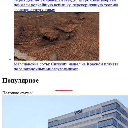
«Крик души» умирающей звезды: астрономы впервые
поймали редчайшую вспышку, перевернувшую теорию
эволюции сверхновых
Марсианские соты: Curiosity нашел на Красной планете
поле загадочных многоугольников
Популярное
Похожие статьи