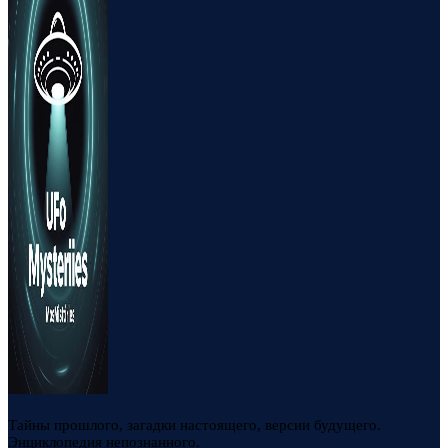
Тайны прошлого, загадки настоящего, версии будущего.
Энциклопедия непознанного.