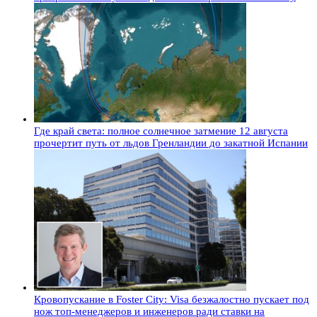
Где край света: полное солнечное затмение 12 августа
прочертит путь от льдов Гренландии до закатной Испании
Кровопускание в Foster City: Visa безжалостно пускает под
нож топ-менеджеров и инженеров ради ставки на