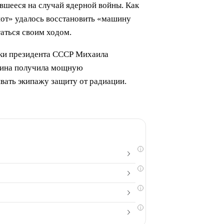
авшееся на случай ядерной войны. Как
иот» удалось восстановить «машину
аться своим ходом.
зки президента СССР Михаила
ашина получила мощную
вать экипажу защиту от радиации.
i
i
i
i