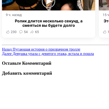
9 ч. назад
15 
Ролик длится несколько секунд, а
Эт
смеяться вы будете долго
230
54
65
Назад
Пугающая история о призрачном тролле
Далее
Девушка упала с девятого этажа, встала и пошла
Оставьте Комментарий
Добавить комментарий