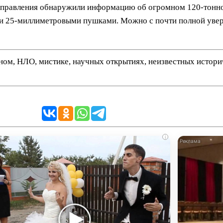
о управления обнаружили информацию об огромном 120-тонн
25-миллиметровыми пушками. Можно с почти полной уверен
нном, НЛО, мистике, научных открытиях, неизвестных истор
i