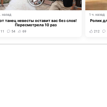
ч. назад
1 ч. назад
от танец невесты оставит вас без слов!
Ролик дл
Пересмотрела 10 раз
111
54
69
212