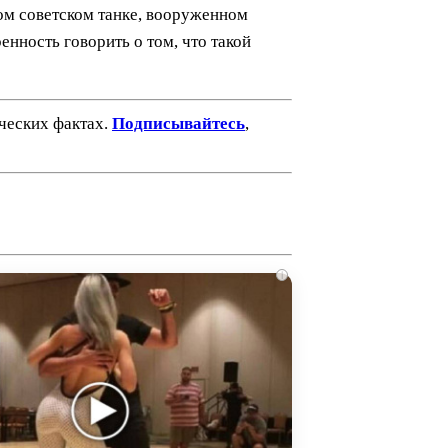
ом советском танке, вооруженном
ность говорить о том, что такой
ических фактах.
Подписывайтесь
,
i