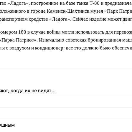
во «Ладога», построенное на базе танка Т-80 и предназнач
сположенного в городе Каменск-Шахтинск музея «Парк Патр
ранспортном средстве «Ладога». Сейчас изделие может двиг
номером 180 в случае войны могли использовать для перево
и «Парка Патриот». Изначально советская бронированная м
ы с воздухом и кондиционер: все это должно было обеспечи
т, когда их не видят...
душным