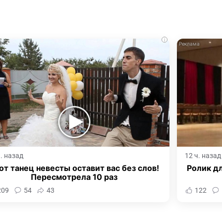
i
ч. назад
12 ч. назад
от танец невесты оставит вас без слов!
Ролик дл
Пересмотрела 10 раз
209
54
43
122