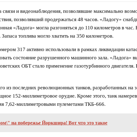
а связи и видеонаблюдения, позволявшие максимально возмо
ьствия, позволявший продержаться 48 часов. «Ладогу» снаб
ная «Ладога» могла разгоняться до 110 километров в час. 
. Запаса топлива могло хватить на 350 километров.
номером 317 активно использовали в рамках ликвидации кат
овать состояние разрушенного машинного зала. «Ладога» вы
 советских ОБТ стало применение газотурбинного двигателя
го из последних революционных танков, разработанных на 
ное 152-миллиметровое орудие. Кроме этого, танк намере
умя 7,62-миллиметровыми пулеметами ТКБ-666.
м\" на побережье Йоркшира! Вот что это такое