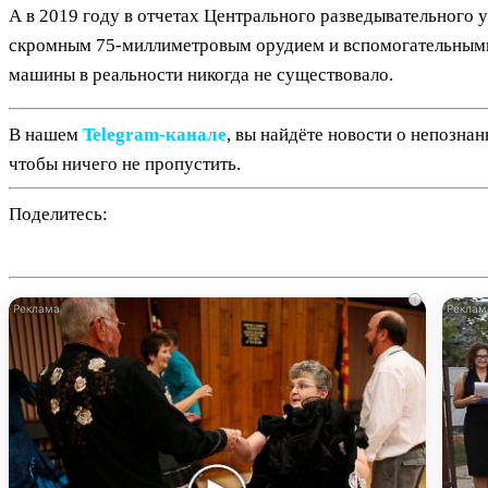
А в 2019 году в отчетах Центрального разведывательног
скромным 75-миллиметровым орудием и вспомогательными 
машины в реальности никогда не существовало.
В нашем
Telegram‑канале
, вы найдёте новости о непозна
чтобы ничего не пропустить.
Поделитесь:
i