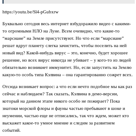
https://youtu.be/Sl4-pGubxrw
Буквально сегодня весь интернет взбудоражило видео с какими-
то огромными НЛО на Луне. Всем очевидно, что какие-то
“марсиане” на Земле присутствуют. Но что если “марсиане”
решат вдруг планету слегка зачистить, чтобы поселить на ней
новый вид? Какой-нибудь вирус – это, конечно, будет хорошее
решение, но всех вирус никогда не убивает – у кого-то из людей
обязательно возникнет иммунитет. Но, если запустить на Землю
какую-то особь типа Кэлвина – она гарантированно сожрет всех.
Отсюда возникает вопрос: а что если нечто подобное мы как раз
сейчас и наблюдаем? Так сказать, Кэлвина в демо-версии,
который на данном этапе никого особо не пожирает? Пока
знатоки морской флоры и фауны частью пребывают в шоке и
неумении, частью еще не отписались, так что ждем, может кто
выскажет какое-то умное мнение и следим за развитием
событий.