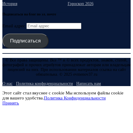
История
Гороскоп 2026
Подписаться на блог по эл. почте
Email адрес
Подписаться
© Все права защищены. Все ™ и © всех продуктов, знаков, статей,
фотографий и прочих атрибутов принадлежат авторам или владельцам
лицензий на них. При использовании материалов ссылка на сайт
обязательна. © 2025 evmenov37.ru
О нас
Политика конфиденциальности
Написать нам
Этот сайт стал вкуснее с cookie Мы используем файлы cookie
для вашего удобства.
Политика Конфиденциальности
Принять