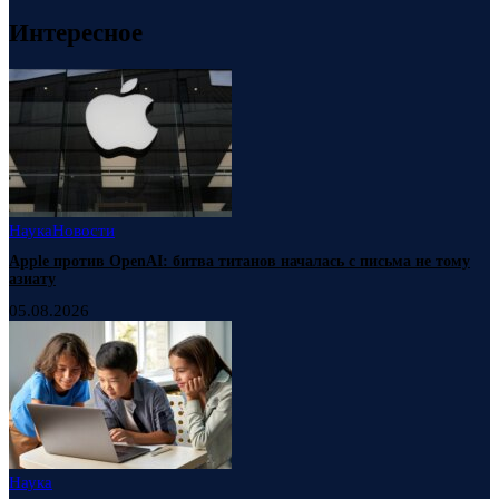
Интересное
Наука
Новости
Apple против OpenAI: битва титанов началась с письма не тому
азиату
05.08.2026
Наука