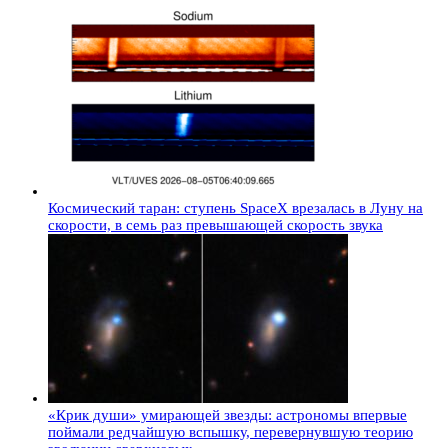
Космический таран: ступень SpaceX врезалась в Луну на
скорости, в семь раз превышающей скорость звука
«Крик души» умирающей звезды: астрономы впервые
поймали редчайшую вспышку, перевернувшую теорию