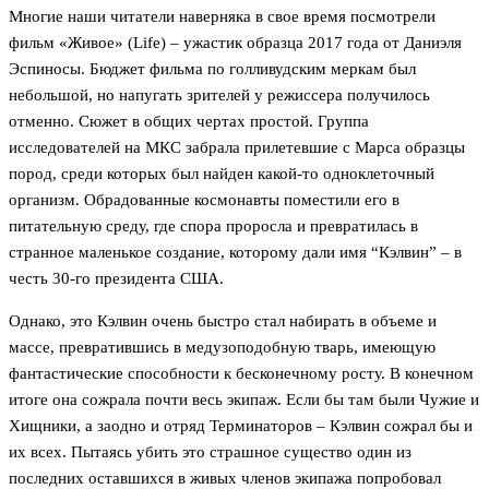
Многие наши читатели наверняка в свое время посмотрели
фильм «Живое» (Life) – ужастик образца 2017 года от Даниэля
Эспиносы. Бюджет фильма по голливудским меркам был
небольшой, но напугать зрителей у режиссера получилось
отменно. Сюжет в общих чертах простой. Группа
исследователей на МКС забрала прилетевшие с Марса образцы
пород, среди которых был найден какой-то одноклеточный
организм. Обрадованные космонавты поместили его в
питательную среду, где спора проросла и превратилась в
странное маленькое создание, которому дали имя “Кэлвин” – в
честь 30-го президента США.
Однако, это Кэлвин очень быстро стал набирать в объеме и
массе, превратившись в медузоподобную тварь, имеющую
фантастические способности к бесконечному росту. В конечном
итоге она сожрала почти весь экипаж. Если бы там были Чужие и
Хищники, а заодно и отряд Терминаторов – Кэлвин сожрал бы и
их всех. Пытаясь убить это страшное существо один из
последних оставшихся в живых членов экипажа попробовал