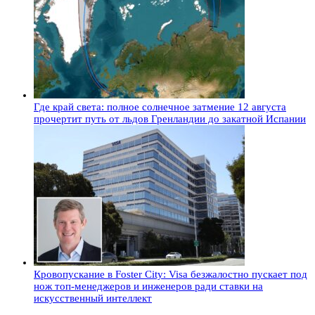
Где край света: полное солнечное затмение 12 августа
прочертит путь от льдов Гренландии до закатной Испании
Кровопускание в Foster City: Visa безжалостно пускает под
нож топ-менеджеров и инженеров ради ставки на
искусственный интеллект