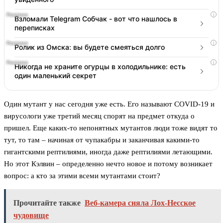
i
Взломали Telegram Собчак - вот что нашлось в
переписках
i
Ролик из Омска: вы будете смеяться долго
i
Никогда не храните огурцы в холодильнике: есть
один маленький секрет
Один мутант у нас сегодня уже есть. Его называют COVID-19 и
вирусологи уже третий месяц спорят на предмет откуда о
пришел. Еще каких-то непонятных мутантов люди тоже видят то
тут, то там – начиная от чупакабры и заканчивая какими-то
гигантскими рептилиями, иногда даже рептилиями летающими.
Но этот Кэлвин – определенно нечто новое и потому возникает
вопрос: а кто за этими всеми мутантами стоит?
Прочитайте также
Веб-камера сняла Лох-Несское
чудовище