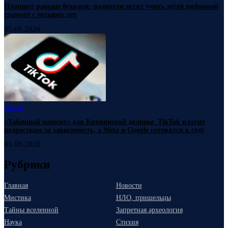
Планшет раньше букваря: родители хотят учить детей цифровой
грамоте с четырех лет
05.08.2026
Наука
«Табачный момент» для Кремниевой долины: TikTok платит
подросткам за зависимость, а Meta и Google готовятся к суду
05.08.2026
Рубрики
Главная
Новости
Мистика
НЛО, пришельцы
Тайны вселенной
Запретная археология
Наука
Стихия