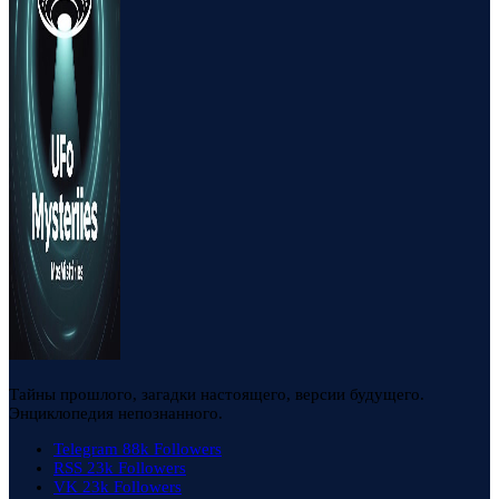
Тайны прошлого, загадки настоящего, версии будущего.
Энциклопедия непознанного.
Telegram
88k
Followers
RSS
23k
Followers
VK
23k
Followers