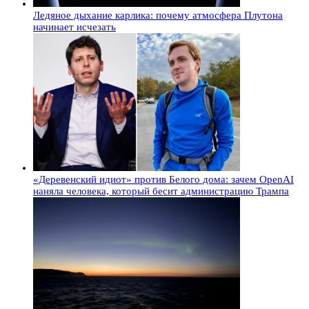
Ледяное дыхание карлика: почему атмосфера Плутона
начинает исчезать
«Деревенский идиот» против Белого дома: зачем OpenAI
наняла человека, который бесит администрацию Трампа