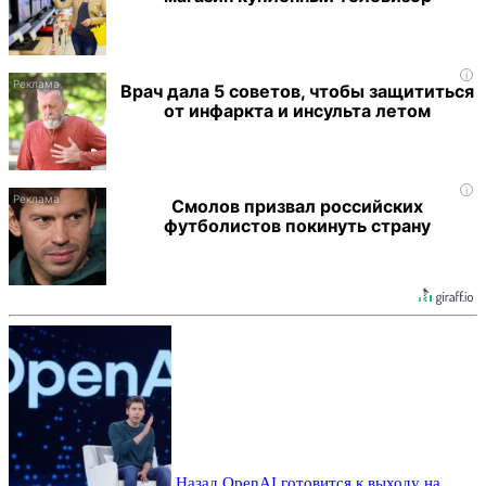
i
Врач дала 5 советов, чтобы защититься
от инфаркта и инсульта летом
i
Смолов призвал российских
футболистов покинуть страну
Назад
OpenAI готовится к выходу на