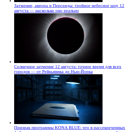
Затмение, аврора и Персеиды: тройное небесное шоу 12
августа — насколько оно реально
Солнечное затмение 12 августа: точное время для всех
городов — от Рейкьявика до Нью-Йорка
Призрак программы KONA BLUE: что в рассекреченных