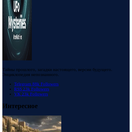
Тайны прошлого, загадки настоящего, версии будущего.
Энциклопедия непознанного.
Telegram
88k
Followers
RSS
23k
Followers
VK
23k
Followers
Интересное