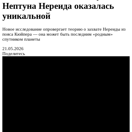
Нептуна Нереида оказалась
уникальной
Новое исследование опровергает теорию о захвате Нереиды из
пояса Кюйпера — она может быть последним «родным»
спутником планеты
21.05.2026
Поделитесь