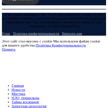
© Все права защищены. Все ™ и © всех продуктов, знаков, статей,
фотографий и прочих атрибутов принадлежат авторам или владельцам
лицензий на них. При использовании материалов ссылка на сайт
обязательна. © 2025 evmenov37.ru
О нас
Политика конфиденциальности
Написать нам
Этот сайт стал вкуснее с cookie Мы используем файлы cookie
для вашего удобства.
Политика Конфиденциальности
Принять
Главная
Новости
Мистика
НЛО, пришельцы
Тайны вселенной
Запретная археология