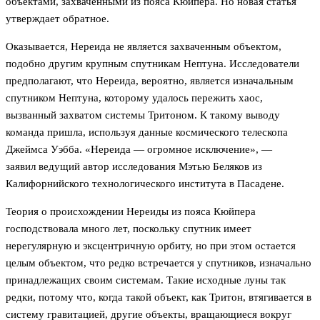
объектами, захваченными из пояса Кюйпера. Но новая статья
утверждает обратное.
Оказывается, Нереида не является захваченным объектом,
подобно другим крупным спутникам Нептуна. Исследователи
предполагают, что Нереида, вероятно, является изначальным
спутником Нептуна, которому удалось пережить хаос,
вызванный захватом системы Тритоном. К такому выводу
команда пришла, используя данные космического телескопа
Джеймса Уэбба. «Нереида — огромное исключение», —
заявил
ведущий автор исследования Мэтью Беляков из
Калифорнийского технологического института в Пасадене.
Теория о происхождении Нереиды из пояса Кюйпера
господствовала много лет, поскольку спутник имеет
нерегулярную и эксцентричную орбиту, но при этом остается
целым объектом, что редко встречается у спутников, изначально
принадлежащих своим системам. Такие исходные луны так
редки, потому что, когда такой объект, как Тритон, втягивается в
систему гравитацией, другие объекты, вращающиеся вокруг