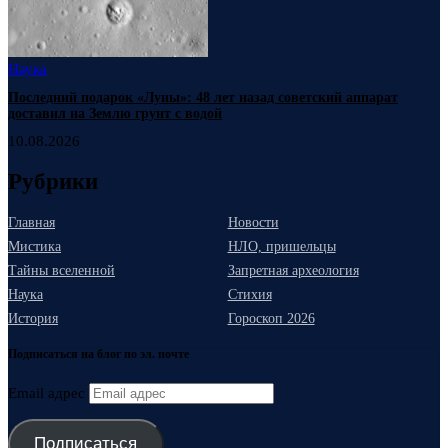
Наука
Последний подарок «Луны»: 48 лет назад советский аппарат
доставил на Землю грунт с водой
10.08.2026
Рубрики
Главная
Новости
Мистика
НЛО, пришельцы
Тайны вселенной
Запретная археология
Наука
Стихия
История
Гороскоп 2026
Подписаться на блог по эл. почте
Email адрес
Подписаться