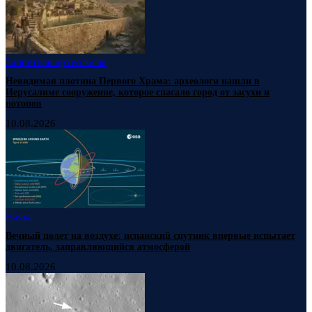
Запретная археология
Невидимая плотина Первого Храма: археологи нашли в
Иерусалиме сооружение, которое спасало город от засухи и
потопов
10.08.2026
Наука
Вечный полет на воздухе: испанский спутник впервые испытает
двигатель, заправляющийся атмосферой
10.08.2026