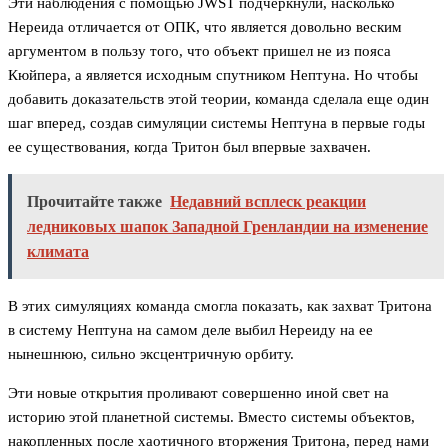
Эти наблюдения с помощью JWST подчеркнули, насколько
Нереида отличается от ОПК, что является довольно веским
аргументом в пользу того, что объект пришел не из пояса
Кюйпера, а является исходным спутником Нептуна. Но чтобы
добавить доказательств этой теории, команда сделала еще один
шаг вперед, создав симуляции системы Нептуна в первые годы
ее существования, когда Тритон был впервые захвачен.
Прочитайте также
Недавний всплеск реакции
ледниковых шапок Западной Гренландии на изменение
климата
В этих симуляциях команда смогла показать, как захват Тритона
в систему Нептуна на самом деле выбил Нереиду на ее
нынешнюю, сильно эксцентричную орбиту.
Эти новые открытия проливают совершенно иной свет на
историю этой планетной системы. Вместо системы объектов,
накопленных после хаотичного вторжения Тритона, перед нами