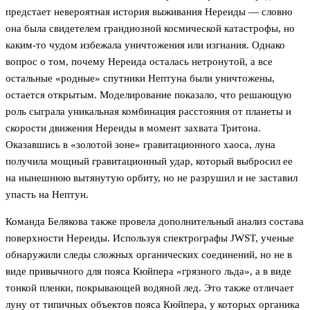
предстает невероятная история выживания Нереиды — словно
она была свидетелем грандиозной космической катастрофы, но
каким-то чудом избежала уничтожения или изгнания. Однако
вопрос о том, почему Нереида осталась нетронутой, а все
остальные «родные» спутники Нептуна были уничтожены,
остается открытым. Моделирование показало, что решающую
роль сыграла уникальная комбинация расстояния от планеты и
скорости движения Нереиды в момент захвата Тритона.
Оказавшись в «золотой зоне» гравитационного хаоса, луна
получила мощный гравитационный удар, который выбросил ее
на нынешнюю вытянутую орбиту, но не разрушил и не заставил
упасть на Нептун.
Команда Белякова также провела дополнительный анализ состава
поверхности Нереиды. Используя спектрографы JWST, ученые
обнаружили следы сложных органических соединений, но не в
виде привычного для пояса Кюйпера «грязного льда», а в виде
тонкой пленки, покрывающей водяной лед. Это также отличает
луну от типичных объектов пояса Кюйпера, у которых органика